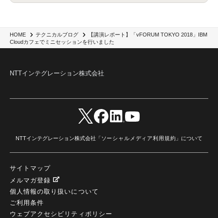
IBM App Connect
(1)
Aspera
(1)
Aspera on Cloud
(1)
CrowdStrike
(3)
IBM webMethods Integration
(1)
Mulesoft Anypoint Platform
(1)
IBM webMethods API Management
(1)
IBM API Connect
(1)
cdp
(3)
Engage Cros
(11)
動画
(5)
CES2025
(1)
OpenAI
(2)
Sora
(2)
Redshift
(1)
【講演レポート】「vFORUM TOKYO 2018」IBM
HOME
テクニカルブログ
Cloudカフェでミニセッションを行いました
どこでも学べる！あなたのためのナレッジセミナー
(5)
ECS
(1)
コンテナ
(3)
QuickSight
(1)
AI Agent
(4)
AIエージェント
(8)
Excel
(1)
iDoperation
(1)
不正アクセス
(1)
新入社員
(3)
セキュリティインシデント
(3)
インシデント
(4)
GenAI
(4)
USB
(1)
議事録
(1)
自動化
(1)
ISO20022
(2)
交通費精算
(8)
NTTインテグレーション株式会社
USBメモリ
(1)
Think
(1)
外国送金
(1)
電帳法（電子帳簿保存法）
(1)
暗号化通信プロトコル（TLS 1.3）
(1)
SDPF
(1)
RSAC2025
(1)
RSA Conference
(1)
RSAカンファレンス
(1)
セキュリティ意識
(1)
databricks
(2)
コラム
(18)
SFA
(1)
dataiku
(2)
Zscaler
(5)
Veo 3
(1)
AI動画生成
(2)
イベントレポート
(1)
Qilin
(1)
RaaS
(3)
サプライチェーン
(2)
Z-FILTER
(1)
Gemini
(2)
セキュリティ教育
(2)
未経験
(1)
MFA
(1)
データファブリック
(1)
データレイクハウスソリューション
(1)
CES 2026
(2)
ゼロトラストネットワーク
(3)
watsonx Orchestrate
(4)
Slack
(2)
NTTインテグレーション株式会社「
ソーシャルメディア利用規約
」について
wxo
(1)
プリビルドエージェント
(1)
自工会ガイドライン
(1)
脆弱性診断
(1)
SIEM
(1)
LLM
(1)
watsonx.ai
(1)
2025Zscalerアドカレンダー
(1)
#2025Zscalerアドカレンダー
(1)
Red Hat OpenShift
(2)
インフラモダナイズ
(2)
サイトマップ
脱VMware
(2)
サイバーセキュリティ
(2)
IBM Cloud
(1)
Alteryx
(5)
Project BOB
(2)
メルマガ登録
AI駆動型開発
(3)
Bob
(6)
Antigravity
(3)
AI駆動開発
(4)
個人情報の取り扱いについて
NI+Cインシデント緊急収束サービス
(1)
キャンペーン
(1)
DX開発
(3)
スマートゴー
(3)
Smart Go
(3)
AI駆動開発、Project BOB、生成AI活用
(1)
Bobathon
(3)
Alteryx One
(3)
ご利用条件
ランサムウェア対策
(1)
Flow
(1)
Veo3.1
(1)
Apache Iceberg
(1)
パスキー
(1)
ウェブアクセシビリティポリシー