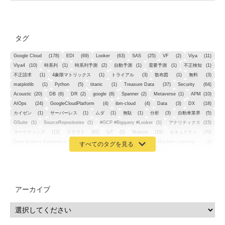
タグ
Google Cloud
(178)
EDI
(69)
Looker
(63)
SAS
(25)
VF
(2)
Viya
(11)
Viya4
(10)
時系列
(1)
時系列予測
(2)
自動予測
(1)
需要予測
(1)
不正検知
(1)
不正請求
(1)
4象限マトリックス
(1)
トライアル
(3)
散布図
(1)
無料
(3)
matplotlib
(1)
Python
(5)
titanic
(1)
Treasure Data
(37)
Security
(64)
Acoustic
(20)
DB
(6)
DR
(2)
google
(8)
Spanner
(2)
Metaverse
(1)
APM
(10)
AIOps
(24)
GoogleCloudPlatform
(4)
ibm-cloud
(4)
Data
(3)
DX
(18)
カイゼン
(1)
サーバーレス
(1)
ムダ
(1)
無駄
(1)
分析
(3)
自動車業界
(5)
GSuite
(1)
SourceRepositories
(1)
#GCP #Bigquery #Looker
(1)
アナリティクス
(15)
マーケティング
(12)
クラウド
(62)
IoT
(3)
Watson
(10)
セキュリティ
(70)
Data Science Experience (DSX)
(1)
Spark
(1)
Watson Machine Learning
(1)
オープンソース
(1)
チーム分析
(1)
機械学習
(3)
深層学習
(1)
DDI
(1)
QRadar
(1)
SOC
(2)
セキュリティ監視サービス
(3)
標的型サイバー攻撃対策
(1)
MSP
(15)
Google Workspace
(5)
量子コンピューティング
(1)
IBM
(3)
Quantum
(2)
CP4D
(5)
Oracle
(1)
Snowflake
(1)
脆弱性
(2)
脆弱性調査
(4)
API
(11)
アーカイブ
IBM i
(9)
モダナイズ
(11)
RPG
(1)
HubSpot
(16)
MA
(24)
営業支援
(2)
マーケティングオートメーション
(13)
SASE
(11)
データ利活用
(2)
GWS
(2)
AppSheet
(1)
Cloud Identity
(1)
Google Meet
(1)
Unica
(1)
メール配信
(1)
グループウェア
(1)
サスティナビリティ
(1)
脱炭素
(1)
SSE
(1)
Db2
(1)