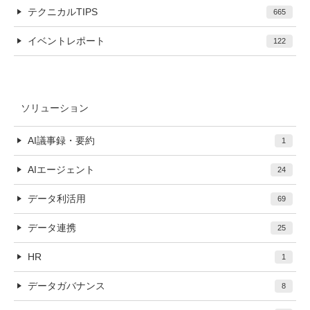
テクニカルTIPS
665
イベントレポート
122
ソリューション
AI議事録・要約
1
AIエージェント
24
データ利活用
69
データ連携
25
HR
1
データガバナンス
8