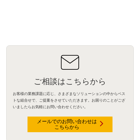
Db2WoC
(1)
Db2Warehouse
(1)
Db2wh
(1)
IIAS
(1)
ランサムウェア
(13)
ARM
(5)
ChatGPT
(3)
EDR
(9)
セキュリティアリーナ
(2)
ローカル5G
(3)
無線
(4)
ETL
(3)
IICS
(5)
illumio
(6)
マイクロセグメンテーション
(6)
サイバー攻撃
(9)
AWS
(13)
SPSS
(2)
SPSS Modeler
(4)
ライセンス
(1)
データ分析
(3)
タブレット端末サービス
(1)
BigQuery
(1)
CRM
(9)
HubSpot CRM
(6)
ServiceNow
(4)
試験対策
(2)
ギガらく5G
(2)
BigFix
(4)
情報漏えい
(2)
内部不正
(5)
エンドポイント管理
(2)
Netskope
(4)
DLP
(2)
IBM Cloud Pak for Data
(2)
BMS
(1)
導入
(1)
プロセス
(1)
標準化
(1)
コールセンター
(1)
AI OCR
(1)
オンプレミス型
(1)
クラウド型
(1)
IDMC
(2)
DataStage
(5)
Web-EDI
(1)
DX化
(3)
Web API
(1)
# IDMC
(1)
# IICS
(1)
NICMA
(1)
製造業
(3)
プロトコル
(1)
Tableau
(2)
ペーパーレス
(1)
AI-OCR
(1)
BPO
(1)
FAX
(1)
FAX受注
(1)
自動連携
(2)
効率化
(2)
BI
(5)
金融
(1)
比較
(1)
情報漏洩
(6)
CSPM
(1)
設定ミス
(1)
PSTNマイグレ
(1)
2024年問題
(1)
ご相談はこちらから
ISDN終了
(1)
Guardium
(3)
海外イベント
(4)
イベント
(1)
AI for Security
(1)
Security for AI
(1)
RSAC2024
(1)
RSA Conference 2024
(1)
パッチ管理
(3)
資産管理
(1)
ILMT
(1)
IT資産管理
(2)
サブキャパシティーライセンス
(1)
お客様の業務課題に応じ、さまざまなソリューションの中からベス
Flexera
(1)
MQ
(1)
データ連携
(1)
Verify
(5)
watsonx
(16)
生成AI
(26)
トな組合せで、
ご提案をさせていただきます。お困りのことがござ
Wi-Fi
(1)
データレイクハウス
(5)
watsonx.data
(3)
データベース
(3)
いましたらお気軽にお問い合わせください。
データウェアハウス
(3)
データレイク
(4)
DWH
(3)
RAG
(6)
AI
(14)
海外
(8)
ハッカソン
(6)
CES
(9)
若手
(8)
グローバル
(12)
musubiii
(6)
無線LAN
(1)
データインテグレーション
(20)
生成AI活用
(11)
海外研修
(4)
インド
(4)
メールでのお問い合わせは
こちらから
Data Governance
(1)
Data Management
(1)
Lineage
(1)
パスワード
(2)
IDaaS
(2)
ID管理
(3)
API Connect
(1)
AWS Cognito
(1)
black hat
(2)
DEFCON
(2)
BIツール
(1)
Ionic
(2)
SPSS CaDS
(1)
内部不正対策
(2)
特権ID管理
(3)