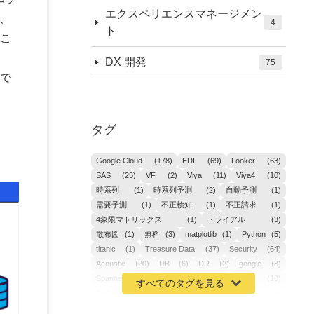
エクスペリエンスマネージメン
は、
4
ト
こ
DX 開発
75
で
タグ
Google Cloud
(178)
EDI
(69)
Looker
(63)
SAS
(25)
VF
(2)
Viya
(11)
Viya4
(10)
時系列
(1)
時系列予測
(2)
自動予測
(1)
需要予測
(1)
不正検知
(1)
不正請求
(1)
4象限マトリックス
(1)
トライアル
(3)
散布図
(1)
無料
(3)
matplotlib
(1)
Python
(5)
titanic
(1)
Treasure Data
(37)
Security
(64)
Acoustic
(20)
DB
(6)
DR
(2)
google
(8)
Spanner
(2)
Metaverse
(1)
APM
(10)
AIOps
(24)
GoogleCloudPlatform
(4)
ibm-cloud
(4)
Data
(3)
DX
(19)
カイゼン
(1)