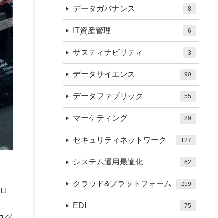
データガバナンス
8
IT資産管理
6
サスティナビリティ
3
データサイエンス
90
データファブリック
55
マーケティング
89
セキュリティネットワーク
127
システム運用最適化
62
クラウド&プラットフォーム
259
ロ
EDI
75
ログ