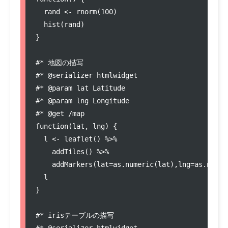
rand
<-
 rnorm(
100
)

  hist(
rand
)

}

#
* 地図の描写
#
* @serializer htmlwidget
#
* @param lat Latitude
#
* @param lng Longitude
#
* @get /map
function
(
lat
, 
lng
) {

l
<-
 leaflet() %
>
%

    addTiles() %
>
%

    addMarkers(
lat
=
as.numeric(
lat
),
lng
=
as.numer
l
}

#
* irisテーブルの描写