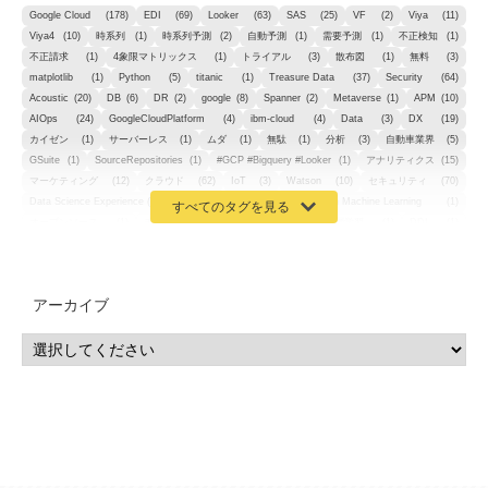
Google Cloud
(178)
EDI
(69)
Looker
(63)
SAS
(25)
VF
(2)
Viya
(11)
Viya4
(10)
時系列
(1)
時系列予測
(2)
自動予測
(1)
需要予測
(1)
不正検知
(1)
不正請求
(1)
4象限マトリックス
(1)
トライアル
(3)
散布図
(1)
無料
(3)
matplotlib
(1)
Python
(5)
titanic
(1)
Treasure Data
(37)
Security
(64)
Acoustic
(20)
DB
(6)
DR
(2)
google
(8)
Spanner
(2)
Metaverse
(1)
APM
(10)
AIOps
(24)
GoogleCloudPlatform
(4)
ibm-cloud
(4)
Data
(3)
DX
(19)
カイゼン
(1)
サーバーレス
(1)
ムダ
(1)
無駄
(1)
分析
(3)
自動車業界
(5)
GSuite
(1)
SourceRepositories
(1)
#GCP #Bigquery #Looker
(1)
アナリティクス
(15)
マーケティング
(12)
クラウド
(62)
IoT
(3)
Watson
(10)
セキュリティ
(70)
Data Science Experience (DSX)
(1)
Spark
(1)
Watson Machine Learning
(1)
オープンソース
(1)
チーム分析
(1)
機械学習
(3)
深層学習
(1)
DDI
(1)
QRadar
(1)
SOC
(2)
セキュリティ監視サービス
(3)
標的型サイバー攻撃対策
(1)
MSP
(15)
Google Workspace
(5)
量子コンピューティング
(1)
IBM
(3)
Quantum
(2)
CP4D
(5)
Oracle
(1)
Snowflake
(1)
脆弱性
(2)
脆弱性調査
(4)
API
(11)
アーカイブ
IBM i
(9)
モダナイズ
(11)
RPG
(1)
HubSpot
(16)
MA
(24)
営業支援
(2)
マーケティングオートメーション
(13)
SASE
(11)
データ利活用
(2)
GWS
(2)
AppSheet
(1)
Cloud Identity
(1)
Google Meet
(1)
Unica
(1)
メール配信
(1)
グループウェア
(1)
サスティナビリティ
(1)
脱炭素
(1)
SSE
(1)
Db2
(1)
Db2WoC
(1)
Db2Warehouse
(1)
Db2wh
(1)
IIAS
(1)
ランサムウェア
(13)
ARM
(5)
ChatGPT
(3)
EDR
(9)
セキュリティアリーナ
(2)
ローカル5G
(3)
無線
(4)
ETL
(3)
IICS
(5)
illumio
(6)
マイクロセグメンテーション
(6)
サイバー攻撃
(9)
AWS
(13)
SPSS
(2)
SPSS Modeler
(4)
ライセンス
(1)
データ分析
(3)
タブレット端末サービス
(1)
BigQuery
(1)
CRM
(9)