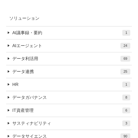
ソリューション
AI議事録・要約
1
AIエージェント
24
データ利活用
69
データ連携
25
HR
1
データガバナンス
8
IT資産管理
6
サスティナビリティ
3
データサイエンス
90