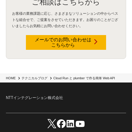
ご相談はこちらから
QuickSight
(1)
AI Agent
(4)
AIエージェント
(8)
Excel
(1)
iDoperation
(1)
不正アクセス
(1)
新入社員
(3)
セキュリティインシデント
(3)
インシデント
(4)
お客様の業務課題に応じ、さまざまなソリューションの中からベス
GenAI
(4)
USB
(1)
議事録
(1)
自動化
(1)
ISO20022
(2)
交通費精算
(9)
トな組合せで、
ご提案をさせていただきます。お困りのことがござ
USBメモリ
(1)
Think
(1)
外国送金
(1)
電帳法（電子帳簿保存法）
(1)
いましたらお気軽にお問い合わせください。
暗号化通信プロトコル（TLS 1.3）
(1)
SDPF
(1)
RSAC2025
(1)
RSA Conference
(1)
RSAカンファレンス
(1)
セキュリティ意識
(1)
databricks
(2)
コラム
(18)
SFA
(1)
dataiku
(2)
Zscaler
(5)
Veo 3
(1)
AI動画生成
(2)
イベントレポート
(1)
Qilin
(1)
メールでのお問い合わせは
RaaS
(3)
サプライチェーン
(2)
Z-FILTER
(1)
Gemini
(2)
セキュリティ教育
(2)
こちらから
未経験
(1)
MFA
(1)
データファブリック
(1)
データレイクハウスソリューション
(1)
CES 2026
(2)
ゼロトラストネットワーク
(3)
watsonx Orchestrate
(4)
Slack
(2)
wxo
(1)
プリビルドエージェント
(1)
自工会ガイドライン
(1)
脆弱性診断
(1)
SIEM
(1)
LLM
(1)
watsonx.ai
(1)
2025Zscalerアドカレンダー
(1)
#2025Zscalerアドカレンダー
(1)
Red Hat OpenShift
(2)
インフラモダナイズ
(2)
脱VMware
(2)
サイバーセキュリティ
(2)
IBM Cloud
(1)
Alteryx
(5)
Project BOB
(2)
Cloud Run と plumber で作る簡単 Web API
HOME
テクニカルブログ
AI駆動型開発
(3)
Bob
(6)
Antigravity
(3)
AI駆動開発
(4)
NI+Cインシデント緊急収束サービス
(1)
キャンペーン
(1)
DX開発
(3)
スマートゴー
(3)
Smart Go
(3)
AI駆動開発、Project BOB、生成AI活用
(1)
Bobathon
(3)
Alteryx One
(3)
NTTインテグレーション株式会社
ランサムウェア対策
(1)
Flow
(1)
Veo3.1
(1)
Apache Iceberg
(1)
パスキー
(1)
パスワードレス
(2)
AISecurity
(1)
SecurityforAI
(1)
AIforSecurity
(1)
受発注業務
(1)
部品サプライヤー
(1)
ALog
(1)
NI+Cセキュリティアリーナ
(1)
IBM Think 2026
(2)
SCS評価制度
(1)
サプライチェーン強化に向けたセキュリティ対策評価制度
(1)
マイグレーション
(1)
経費精算
(4)
AIツール
(1)
Fortinet
(1)
Fortigate
(1)
Fortibleed
(1)
ZDX
(1)
danect⁺
(1)
Treasure AI
(1)
AI議事録・要約
(1)
PLAUD - Plaud.ai
(1)