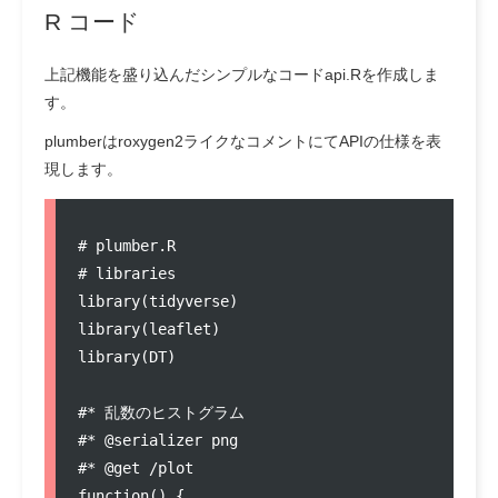
R コード
上記機能を盛り込んだシンプルなコード
api.R
を作成しま
す。
plumberはroxygen2ライクなコメントにてAPIの仕様を表
現します。
#
 plumber.R
#
 libraries
library(
tidyverse
)

library(
leaflet
)

library(
DT
)

#
* 乱数のヒストグラム
#
* @serializer png
#
* @get /plot
function
() {
