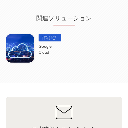
HubSpot CRM
(6)
ServiceNow
(4)
試験対策
(2)
ギガらく5G
(2)
BigFix
(4)
情報漏えい
(2)
内部不正
(5)
エンドポイント管理
(2)
Netskope
(4)
DLP
(2)
IBM Cloud Pak for Data
(2)
BMS
(1)
導入
(1)
プロセス
(1)
標準化
(1)
関連ソリューション
コールセンター
(1)
AI OCR
(1)
オンプレミス型
(1)
クラウド型
(1)
IDMC
(2)
DataStage
(5)
Web-EDI
(1)
DX化
(3)
Web API
(1)
# IDMC
(1)
# IICS
(1)
NICMA
(1)
製造業
(3)
プロトコル
(1)
Tableau
(2)
ペーパーレス
(1)
AI-OCR
(1)
BPO
(1)
FAX
(1)
FAX受注
(1)
自動連携
(2)
効率化
(2)
BI
(5)
金融
(1)
クラウド&プラ
比較
(1)
情報漏洩
(6)
CSPM
ットフォーム
(1)
設定ミス
(1)
PSTNマイグレ
(1)
2024年問題
(1)
ISDN終了
(1)
Guardium
(3)
海外イベント
(4)
イベント
(1)
AI for Security
(1)
Google
Security for AI
(1)
RSAC2024
(1)
RSA Conference 2024
(1)
パッチ管理
(3)
Cloud
資産管理
(1)
ILMT
(1)
IT資産管理
(2)
サブキャパシティーライセンス
(1)
Flexera
(1)
MQ
(1)
データ連携
(1)
Verify
(5)
watsonx
(16)
生成AI
(26)
Wi-Fi
(1)
データレイクハウス
(5)
watsonx.data
(3)
データベース
(3)
データウェアハウス
(3)
データレイク
(4)
DWH
(3)
RAG
(6)
AI
(14)
海外
(8)
ハッカソン
(6)
CES
(9)
若手
(8)
グローバル
(12)
musubiii
(6)
無線LAN
(1)
データインテグレーション
(20)
生成AI活用
(11)
海外研修
(4)
インド
(4)
Data Governance
(1)
Data Management
(1)
Lineage
(1)
パスワード
(2)
IDaaS
(2)
ID管理
(3)
API Connect
(1)
AWS Cognito
(1)
black hat
(2)
DEFCON
(2)
BIツール
(1)
Ionic
(2)
SPSS CaDS
(1)
内部不正対策
(2)
特権ID管理
(3)
IBM App Connect
(1)
Aspera
(1)
Aspera on Cloud
(1)
CrowdStrike
(3)
IBM webMethods Integration
(1)
Mulesoft Anypoint Platform
(1)
IBM webMethods API Management
(1)
IBM API Connect
(1)
cdp
(3)
Engage Cros
(11)
動画
(5)
CES2025
(1)
OpenAI
(2)
Sora
(2)
Redshift
(1)
どこでも学べる！あなたのためのナレッジセミナー
(5)
ECS
(1)
コンテナ
(3)