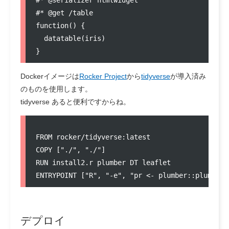
#
* @serializer htmlwidget
#
* @get /table
function
() {

  datatable(
iris
)

}
Dockerイメージは
Rocker Project
から
tidyverse
が導入済み
のものを使用します。
tidyverse
あると便利ですからね。
FROM
COPY
 [
"./"
, 
"./"
RUN
ENTRYPOINT
 [
"R"
, 
"-e"
, 
"pr <- plumber::plumb('.
デプロイ