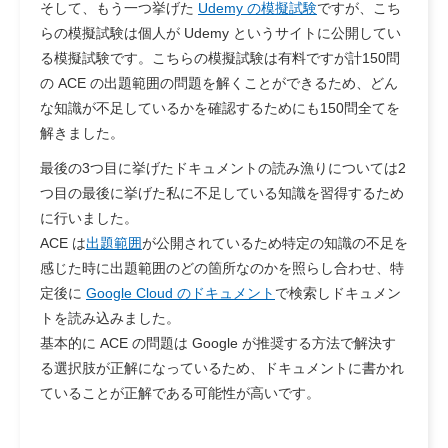
そして、もう一つ挙げた
Udemy の模擬試験
ですが、こち
らの模擬試験は個人が Udemy というサイトに公開してい
る模擬試験です。こちらの模擬試験は有料ですが計150問
の ACE の出題範囲の問題を解くことができるため、どん
な知識が不足しているかを確認するためにも150問全てを
解きました。
最後の3つ目に挙げたドキュメントの読み漁りについては2
つ目の最後に挙げた私に不足している知識を習得するため
に行いました。
ACE は
出題範囲
が公開されているため特定の知識の不足を
感じた時に出題範囲のどの箇所なのかを照らし合わせ、特
定後に
Google Cloud のドキュメント
で検索しドキュメン
トを読み込みました。
基本的に ACE の問題は Google が推奨する方法で解決す
る選択肢が正解になっているため、ドキュメントに書かれ
ていることが正解である可能性が高いです。