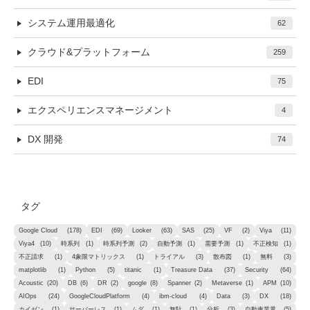
システム運用最適化
62
クラウド&プラットフォーム
259
EDI
75
エクスペリエンスマネージメント
4
DX 開発
74
タグ
Google Cloud
(178)
EDI
(69)
Looker
(63)
SAS
(25)
VF
(2)
Viya
(11)
Viya4
(10)
時系列
(1)
時系列予測
(2)
自動予測
(1)
需要予測
(1)
不正検知
(1)
不正請求
(1)
4象限マトリックス
(1)
トライアル
(3)
散布図
(1)
無料
(3)
matplotlib
(1)
Python
(5)
titanic
(1)
Treasure Data
(37)
Security
(64)
Acoustic
(20)
DB
(6)
DR
(2)
google
(8)
Spanner
(2)
Metaverse
(1)
APM
(10)
AIOps
(24)
GoogleCloudPlatform
(4)
ibm-cloud
(4)
Data
(3)
DX
(18)
カイゼン
(1)
サーバーレス
(1)
ムダ
(1)
無駄
(1)
分析
(3)
自動車業界
(5)