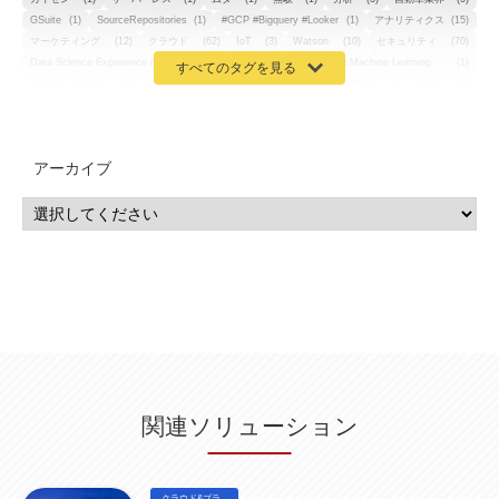
GSuite
(1)
SourceRepositories
(1)
#GCP #Bigquery #Looker
(1)
アナリティクス
(15)
マーケティング
(12)
クラウド
(62)
IoT
(3)
Watson
(10)
セキュリティ
(70)
Data Science Experience (DSX)
(1)
Spark
(1)
Watson Machine Learning
(1)
オープンソース
(1)
チーム分析
(1)
機械学習
(3)
深層学習
(1)
DDI
(1)
QRadar
(1)
SOC
(2)
セキュリティ監視サービス
(3)
標的型サイバー攻撃対策
(1)
MSP
(15)
Google Workspace
(5)
量子コンピューティング
(1)
IBM
(3)
Quantum
(2)
CP4D
(5)
Oracle
(1)
Snowflake
(1)
脆弱性
(2)
脆弱性調査
(4)
API
(11)
アーカイブ
IBM i
(9)
モダナイズ
(11)
RPG
(1)
HubSpot
(16)
MA
(24)
営業支援
(2)
マーケティングオートメーション
(13)
SASE
(11)
データ利活用
(2)
GWS
(2)
AppSheet
(1)
Cloud Identity
(1)
Google Meet
(1)
Unica
(1)
メール配信
(1)
グループウェア
(1)
サスティナビリティ
(1)
脱炭素
(1)
SSE
(1)
Db2
(1)
Db2WoC
(1)
Db2Warehouse
(1)
Db2wh
(1)
IIAS
(1)
ランサムウェア
(13)
ARM
(5)
ChatGPT
(3)
EDR
(9)
セキュリティアリーナ
(2)
ローカル5G
(3)
無線
(4)
ETL
(3)
IICS
(5)
illumio
(6)
マイクロセグメンテーション
(6)
サイバー攻撃
(9)
AWS
(13)
SPSS
(2)
SPSS Modeler
(4)
ライセンス
(1)
データ分析
(3)
タブレット端末サービス
(1)
BigQuery
(1)
CRM
(9)
HubSpot CRM
(6)
ServiceNow
(4)
試験対策
(2)
ギガらく5G
(2)
BigFix
(4)
情報漏えい
(2)
内部不正
(5)
エンドポイント管理
(2)
Netskope
(4)
DLP
(2)
IBM Cloud Pak for Data
(2)
BMS
(1)
導入
(1)
プロセス
(1)
標準化
(1)
関連ソリューション
コールセンター
(1)
AI OCR
(1)
オンプレミス型
(1)
クラウド型
(1)
IDMC
(2)
DataStage
(5)
Web-EDI
(1)
DX化
(3)
Web API
(1)
# IDMC
(1)
# IICS
(1)
NICMA
(1)
製造業
(3)
プロトコル
(1)
Tableau
(2)
ペーパーレス
(1)
AI-OCR
(1)
BPO
(1)
FAX
(1)
FAX受注
(1)
自動連携
(2)
効率化
(2)
BI
(5)
金融
(1)
クラウド&プラ