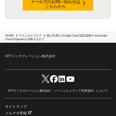
メールでのお問い合わせは
RaaS
(3)
サプライチェーン
(2)
Z-FILTER
(1)
Gemini
(2)
セキュリティ教育
(2)
こちらから
未経験
(1)
MFA
(1)
データファブリック
(1)
データレイクハウスソリューション
(1)
CES 2026
(2)
ゼロトラストネットワーク
(3)
watsonx Orchestrate
(4)
Slack
(2)
wxo
(1)
プリビルドエージェント
(1)
自工会ガイドライン
(1)
脆弱性診断
(1)
SIEM
(1)
LLM
(1)
watsonx.ai
(1)
2025Zscalerアドカレンダー
(1)
#2025Zscalerアドカレンダー
(1)
Red Hat OpenShift
(2)
インフラモダナイズ
(2)
脱VMware
(2)
サイバーセキュリティ
(2)
IBM Cloud
(1)
Alteryx
(5)
Project BOB
(2)
新人社員が Google Cloud 認定資格の Associate
HOME
テクニカルブログ
AI駆動型開発
(3)
Bob
(6)
Antigravity
(3)
AI駆動開発
(4)
Cloud Engineerを合格するまで
NI+Cインシデント緊急収束サービス
(1)
キャンペーン
(1)
DX開発
(3)
スマートゴー
(3)
Smart Go
(3)
AI駆動開発、Project BOB、生成AI活用
(1)
Bobathon
(3)
Alteryx One
(3)
ランサムウェア対策
(1)
Flow
(1)
Veo3.1
(1)
Apache Iceberg
(1)
パスキー
(1)
NTTインテグレーション株式会社
パスワードレス
(2)
AISecurity
(1)
SecurityforAI
(1)
AIforSecurity
(1)
受発注業務
(1)
部品サプライヤー
(1)
ALog
(1)
NI+Cセキュリティアリーナ
(1)
IBM Think 2026
(2)
SCS評価制度
(1)
サプライチェーン強化に向けたセキュリティ対策評価制度
(1)
マイグレーション
(1)
経費精算
(3)
AIツール
(1)
Fortinet
(1)
Fortigate
(1)
Fortibleed
(1)
ZDX
(1)
danect⁺
(1)
Treasure AI
(1)
AI議事録・要約
(1)
PLAUD - Plaud.ai
(1)
AI文字起こし・録音
(1)
NTTインテグレーション株式会社「
ソーシャルメディア利用規約
」について
サイトマップ
メルマガ登録