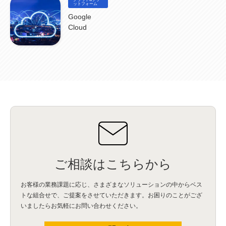
比較
(1)
情報漏洩
(6)
CSPM
ットフォーム
(1)
設定ミス
(1)
PSTNマイグレ
(1)
2024年問題
(1)
ISDN終了
(1)
Guardium
(3)
海外イベント
(4)
イベント
(1)
AI for Security
(1)
Google
Security for AI
(1)
RSAC2024
(1)
RSA Conference 2024
(1)
パッチ管理
(3)
Cloud
資産管理
(1)
ILMT
(1)
IT資産管理
(2)
サブキャパシティーライセンス
(1)
Flexera
(1)
MQ
(1)
データ連携
(1)
Verify
(5)
watsonx
(16)
生成AI
(26)
Wi-Fi
(1)
データレイクハウス
(5)
watsonx.data
(3)
データベース
(3)
データウェアハウス
(3)
データレイク
(4)
DWH
(3)
RAG
(6)
AI
(14)
海外
(8)
ハッカソン
(6)
CES
(9)
若手
(8)
グローバル
(12)
musubiii
(6)
無線LAN
(1)
データインテグレーション
(20)
生成AI活用
(11)
海外研修
(4)
インド
(4)
Data Governance
(1)
Data Management
(1)
Lineage
(1)
パスワード
(2)
IDaaS
(2)
ID管理
(3)
API Connect
(1)
AWS Cognito
(1)
black hat
(2)
DEFCON
(2)
BIツール
(1)
Ionic
(2)
SPSS CaDS
(1)
内部不正対策
(2)
特権ID管理
(3)
IBM App Connect
(1)
Aspera
(1)
Aspera on Cloud
(1)
CrowdStrike
(3)
IBM webMethods Integration
(1)
Mulesoft Anypoint Platform
(1)
IBM webMethods API Management
(1)
IBM API Connect
(1)
cdp
(3)
Engage Cros
(11)
動画
(5)
CES2025
(1)
OpenAI
(2)
Sora
(2)
Redshift
(1)
どこでも学べる！あなたのためのナレッジセミナー
(5)
ECS
(1)
コンテナ
(3)
ご相談はこちらから
QuickSight
(1)
AI Agent
(4)
AIエージェント
(8)
Excel
(1)
iDoperation
(1)
不正アクセス
(1)
新入社員
(3)
セキュリティインシデント
(3)
インシデント
(4)
お客様の業務課題に応じ、さまざまなソリューションの中からベス
GenAI
(4)
USB
(1)
議事録
(1)
自動化
(1)
ISO20022
(2)
交通費精算
(8)
トな組合せで、
ご提案をさせていただきます。お困りのことがござ
USBメモリ
(1)
Think
(1)
外国送金
(1)
電帳法（電子帳簿保存法）
(1)
いましたらお気軽にお問い合わせください。
暗号化通信プロトコル（TLS 1.3）
(1)
SDPF
(1)
RSAC2025
(1)
RSA Conference
(1)
RSAカンファレンス
(1)
セキュリティ意識
(1)
databricks
(2)
コラム
(18)
SFA
(1)
dataiku
(2)
Zscaler
(5)
Veo 3
(1)
AI動画生成
(2)
イベントレポート
(1)
Qilin
(1)