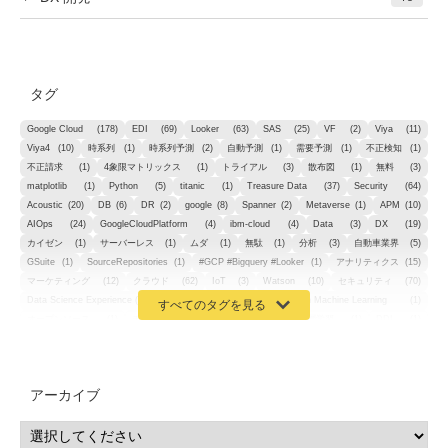
タグ
Google Cloud
(178)
EDI
(69)
Looker
(63)
SAS
(25)
VF
(2)
Viya
(11)
Viya4
(10)
時系列
(1)
時系列予測
(2)
自動予測
(1)
需要予測
(1)
不正検知
(1)
不正請求
(1)
4象限マトリックス
(1)
トライアル
(3)
散布図
(1)
無料
(3)
matplotlib
(1)
Python
(5)
titanic
(1)
Treasure Data
(37)
Security
(64)
Acoustic
(20)
DB
(6)
DR
(2)
google
(8)
Spanner
(2)
Metaverse
(1)
APM
(10)
AIOps
(24)
GoogleCloudPlatform
(4)
ibm-cloud
(4)
Data
(3)
DX
(19)
カイゼン
(1)
サーバーレス
(1)
ムダ
(1)
無駄
(1)
分析
(3)
自動車業界
(5)
GSuite
(1)
SourceRepositories
(1)
#GCP #Bigquery #Looker
(1)
アナリティクス
(15)
マーケティング
(12)
クラウド
(62)
IoT
(3)
Watson
(10)
セキュリティ
(70)
Data Science Experience (DSX)
(1)
Spark
(1)
Watson Machine Learning
(1)
オープンソース
(1)
チーム分析
(1)
機械学習
(3)
深層学習
(1)
DDI
(1)
QRadar
(1)
SOC
(2)
セキュリティ監視サービス
(3)
標的型サイバー攻撃対策
(1)
MSP
(15)
Google Workspace
(5)
量子コンピューティング
(1)
IBM
(3)
Quantum
(2)
CP4D
(5)
Oracle
(1)
Snowflake
(1)
脆弱性
(2)
脆弱性調査
(4)
API
(11)
アーカイブ
IBM i
(9)
モダナイズ
(11)
RPG
(1)
HubSpot
(16)
MA
(24)
営業支援
(2)
マーケティングオートメーション
(13)
SASE
(11)
データ利活用
(2)
GWS
(2)
AppSheet
(1)
Cloud Identity
(1)
Google Meet
(1)
Unica
(1)
メール配信
(1)