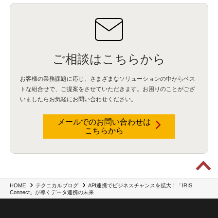
BIツール
(1)
Ionic
(2)
SPSS CaDS
(1)
内部不正対策
(2)
特権ID管理
(3)
IBM App Connect
(1)
Aspera
(1)
Aspera on Cloud
(1)
CrowdStrike
(3)
IBM webMethods Integration
(1)
Mulesoft Anypoint Platform
(1)
IBM webMethods API Management
(1)
IBM API Connect
(1)
cdp
(3)
Engage Cros
(11)
動画
(5)
CES2025
(1)
OpenAI
(2)
Sora
(2)
Redshift
(1)
どこでも学べる！あなたのためのナレッジセミナー
(5)
ECS
(1)
コンテナ
(3)
ご相談はこちらから
QuickSight
(1)
AI Agent
(4)
AIエージェント
(8)
Excel
(1)
iDoperation
(1)
不正アクセス
(1)
新入社員
(3)
セキュリティインシデント
(3)
インシデント
(4)
お客様の業務課題に応じ、さまざまなソリューションの中からベス
GenAI
(4)
USB
(1)
議事録
(1)
自動化
(1)
ISO20022
(2)
交通費精算
(9)
トな組合せで、
ご提案をさせていただきます。お困りのことがござ
USBメモリ
(1)
Think
(1)
外国送金
(1)
電帳法（電子帳簿保存法）
(1)
いましたらお気軽にお問い合わせください。
暗号化通信プロトコル（TLS 1.3）
(1)
SDPF
(1)
RSAC2025
(1)
RSA Conference
(1)
RSAカンファレンス
(1)
セキュリティ意識
(1)
databricks
(2)
コラム
(18)
SFA
(1)
dataiku
(2)
Zscaler
(5)
Veo 3
(1)
AI動画生成
(2)
イベントレポート
(1)
Qilin
(1)
メールでのお問い合わせは
RaaS
(3)
サプライチェーン
(2)
Z-FILTER
(1)
Gemini
(2)
セキュリティ教育
(2)
こちらから
未経験
(1)
MFA
(1)
データファブリック
(1)
データレイクハウスソリューション
(1)
CES 2026
(2)
ゼロトラストネットワーク
(3)
watsonx Orchestrate
(4)
Slack
(2)
wxo
(1)
プリビルドエージェント
(1)
自工会ガイドライン
(1)
脆弱性診断
(1)
SIEM
(1)
LLM
(1)
watsonx.ai
(1)
2025Zscalerアドカレンダー
(1)
#2025Zscalerアドカレンダー
(1)
Red Hat OpenShift
(2)
インフラモダナイズ
(2)
脱VMware
(2)
サイバーセキュリティ
(2)
IBM Cloud
(1)
Alteryx
(5)
Project BOB
(2)
API連携でビジネスチャンスを拡大！「IRIS
HOME
テクニカルブログ
AI駆動型開発
(3)
Bob
(6)
Antigravity
(3)
AI駆動開発
(4)
Connect」が導くデータ連携の未来
NI+Cインシデント緊急収束サービス
(1)
キャンペーン
(1)
DX開発
(3)
スマートゴー
(3)
Smart Go
(3)
AI駆動開発、Project BOB、生成AI活用
(1)
Bobathon
(3)
Alteryx One
(3)