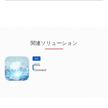
グループウェア
(1)
サスティナビリティ
(1)
脱炭素
(1)
SSE
(1)
Db2
(1)
Db2WoC
(1)
Db2Warehouse
(1)
Db2wh
(1)
IIAS
(1)
ランサムウェア
(13)
ARM
(5)
ChatGPT
(3)
EDR
(9)
セキュリティアリーナ
(2)
ローカル5G
(3)
無線
(4)
ETL
(3)
IICS
(5)
illumio
(6)
マイクロセグメンテーション
(6)
サイバー攻撃
(9)
AWS
(13)
SPSS
(2)
SPSS Modeler
(4)
ライセンス
(1)
データ分析
(3)
タブレット端末サービス
(1)
BigQuery
(1)
CRM
(9)
HubSpot CRM
(6)
ServiceNow
(4)
試験対策
(2)
ギガらく5G
(2)
BigFix
(4)
情報漏えい
(2)
内部不正
(5)
エンドポイント管理
(2)
Netskope
(4)
DLP
(2)
IBM Cloud Pak for Data
(2)
BMS
(1)
導入
(1)
プロセス
(1)
標準化
(1)
関連ソリューション
コールセンター
(1)
AI OCR
(1)
オンプレミス型
(1)
クラウド型
(1)
IDMC
(2)
DataStage
(5)
Web-EDI
(1)
DX化
(3)
Web API
(1)
# IDMC
(1)
# IICS
(1)
NICMA
(1)
製造業
(3)
プロトコル
(1)
Tableau
(2)
ペーパーレス
(1)
AI-OCR
(1)
BPO
(1)
FAX
(1)
FAX受注
(1)
自動連携
(2)
効率化
(2)
BI
(5)
金融
(1)
EDI
比較
(1)
情報漏洩
(6)
CSPM
(1)
設定ミス
(1)
PSTNマイグレ
(1)
2024年問題
(1)
IRIS
ISDN終了
(1)
Guardium
(3)
海外イベント
(4)
イベント
(1)
AI for Security
(1)
Connect
Security for AI
(1)
RSAC2024
(1)
RSA Conference 2024
(1)
パッチ管理
(3)
資産管理
(1)
ILMT
(1)
IT資産管理
(2)
サブキャパシティーライセンス
(1)
Flexera
(1)
MQ
(1)
データ連携
(1)
Verify
(5)
watsonx
(16)
生成AI
(26)
Wi-Fi
(1)
データレイクハウス
(5)
watsonx.data
(3)
データベース
(3)
データウェアハウス
(3)
データレイク
(4)
DWH
(3)
RAG
(6)
AI
(14)
海外
(8)
ハッカソン
(6)
CES
(9)
若手
(8)
グローバル
(12)
musubiii
(6)
無線LAN
(1)
データインテグレーション
(20)
生成AI活用
(11)
海外研修
(4)
インド
(4)
Data Governance
(1)
Data Management
(1)
Lineage
(1)
パスワード
(2)
IDaaS
(2)
ID管理
(3)
API Connect
(1)
AWS Cognito
(1)
black hat
(2)
DEFCON
(2)