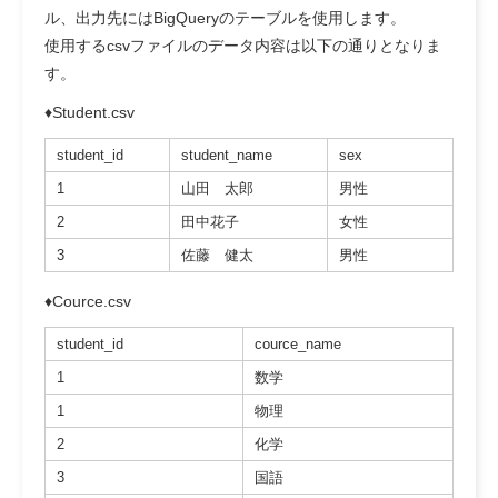
ル、出力先にはBigQueryのテーブルを使用します。
使用するcsvファイルのデータ内容は以下の通りとなりま
す。
♦Student.csv
student_id
student_name
sex
1
山田 太郎
男性
2
田中花子
女性
3
佐藤 健太
男性
♦Cource.csv
student_id
cource_name
1
数学
1
物理
2
化学
3
国語