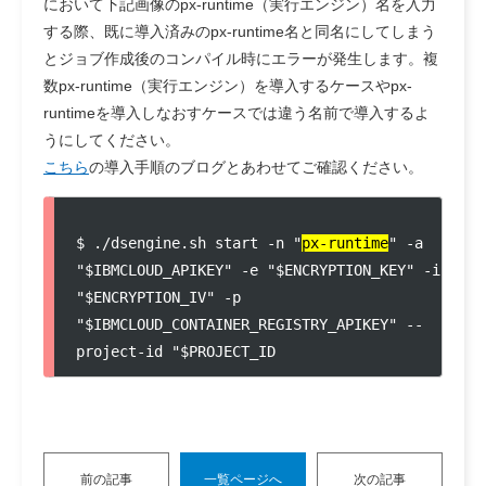
において下記画像のpx-runtime（実行エンジン）名を入力
する際、既に導入済みのpx-runtime名と同名にしてしまう
とジョブ作成後のコンパイル時にエラーが発生します。複
数px-runtime（実行エンジン）を導入するケースやpx-
runtimeを導入しなおすケースでは違う名前で導入するよ
うにしてください。
こちら
の導入手順のブログとあわせてご確認ください。
$ ./dsengine.sh start -n "
px-runtime
" -a 
"$IBMCLOUD_APIKEY" -e "$ENCRYPTION_KEY" -i 
"$ENCRYPTION_IV" -p 
"$IBMCLOUD_CONTAINER_REGISTRY_APIKEY" --
project-id "$PROJECT_ID
前の記事
一覧ページへ
次の記事