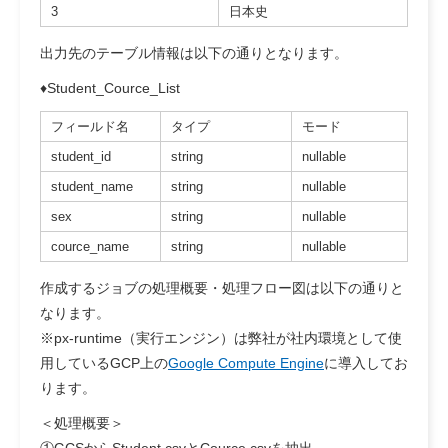
3
日本史
出力先のテーブル情報は以下の通りとなります。
♦Student_Cource_List
フィールド名
タイプ
モード
student_id
string
nullable
student_name
string
nullable
sex
string
nullable
cource_name
string
nullable
作成するジョブの処理概要・処理フロー図は以下の通りと
なります。
※px-runtime（実行エンジン）は弊社が社内環境として使
用しているGCP上の
Google Compute Engine
に導入してお
ります。
＜処理概要＞