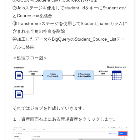
①GCSからStudent.csvとCource.csvを抽出
②Joinステージを使用してstudent_idをキーにStudent.csv
とCource.csvを結合
③Transformerステージを使用してStudent_nameカラムに
含まれる全角の空白を削除
④加工したデータをBigQueryのStudent_Cource_Listテー
ブルに格納
＜処理フロー図＞
それではジョブを作成していきます。
１．資産画面右上にある新規資産をクリックします。