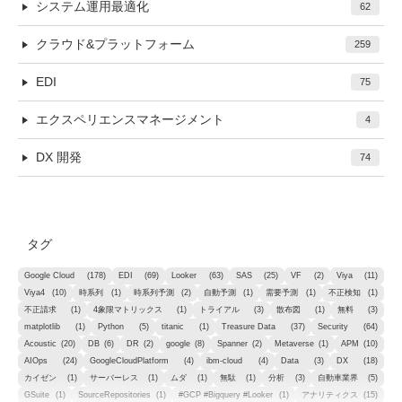
システム運用最適化
62
クラウド&プラットフォーム
259
EDI
75
エクスペリエンスマネージメント
4
DX 開発
74
タグ
Google Cloud
(178)
EDI
(69)
Looker
(63)
SAS
(25)
VF
(2)
Viya
(11)
Viya4
(10)
時系列
(1)
時系列予測
(2)
自動予測
(1)
需要予測
(1)
不正検知
(1)
不正請求
(1)
4象限マトリックス
(1)
トライアル
(3)
散布図
(1)
無料
(3)
matplotlib
(1)
Python
(5)
titanic
(1)
Treasure Data
(37)
Security
(64)
Acoustic
(20)
DB
(6)
DR
(2)
google
(8)
Spanner
(2)
Metaverse
(1)
APM
(10)
AIOps
(24)
GoogleCloudPlatform
(4)
ibm-cloud
(4)
Data
(3)
DX
(18)
カイゼン
(1)
サーバーレス
(1)
ムダ
(1)
無駄
(1)
分析
(3)
自動車業界
(5)
GSuite
(1)
SourceRepositories
(1)
#GCP #Bigquery #Looker
(1)
アナリティクス
(15)