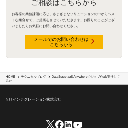
ご相談はこちらから
ISDN終了
(1)
Guardium
(3)
海外イベント
(4)
イベント
(1)
AI for Security
(1)
Security for AI
(1)
RSAC2024
(1)
RSA Conference 2024
(1)
パッチ管理
(3)
資産管理
(1)
ILMT
(1)
IT資産管理
(2)
サブキャパシティーライセンス
(1)
お客様の業務課題に応じ、さまざまなソリューションの中からベス
Flexera
(1)
MQ
(1)
データ連携
(1)
Verify
(5)
watsonx
(16)
生成AI
(26)
トな組合せで、
ご提案をさせていただきます。お困りのことがござ
Wi-Fi
(1)
データレイクハウス
(5)
watsonx.data
(3)
データベース
(3)
いましたらお気軽にお問い合わせください。
データウェアハウス
(3)
データレイク
(4)
DWH
(3)
RAG
(6)
AI
(14)
海外
(8)
ハッカソン
(6)
CES
(9)
若手
(8)
グローバル
(12)
musubiii
(6)
無線LAN
(1)
データインテグレーション
(20)
生成AI活用
(11)
海外研修
(4)
インド
(4)
メールでのお問い合わせは
こちらから
Data Governance
(1)
Data Management
(1)
Lineage
(1)
パスワード
(2)
IDaaS
(2)
ID管理
(3)
API Connect
(1)
AWS Cognito
(1)
black hat
(2)
DEFCON
(2)
BIツール
(1)
Ionic
(2)
SPSS CaDS
(1)
内部不正対策
(2)
特権ID管理
(3)
IBM App Connect
(1)
Aspera
(1)
Aspera on Cloud
(1)
CrowdStrike
(3)
IBM webMethods Integration
(1)
Mulesoft Anypoint Platform
(1)
IBM webMethods API Management
(1)
IBM API Connect
(1)
cdp
(3)
Engage Cros
(11)
動画
(5)
CES2025
(1)
OpenAI
(2)
Sora
(2)
Redshift
(1)
DataStage-aaS Anywhereでジョブ作成/実行して
HOME
テクニカルブログ
みた
どこでも学べる！あなたのためのナレッジセミナー
(5)
ECS
(1)
コンテナ
(3)
QuickSight
(1)
AI Agent
(4)
AIエージェント
(8)
Excel
(1)
iDoperation
(1)
不正アクセス
(1)
新入社員
(3)
セキュリティインシデント
(3)
インシデント
(4)
GenAI
(4)
USB
(1)
議事録
(1)
自動化
(1)
ISO20022
(2)
交通費精算
(8)
NTTインテグレーション株式会社
USBメモリ
(1)
Think
(1)
外国送金
(1)
電帳法（電子帳簿保存法）
(1)
暗号化通信プロトコル（TLS 1.3）
(1)
SDPF
(1)
RSAC2025
(1)
RSA Conference
(1)
RSAカンファレンス
(1)
セキュリティ意識
(1)
databricks
(2)
コラム
(18)
SFA
(1)
dataiku
(2)
Zscaler
(5)
Veo 3
(1)
AI動画生成
(2)
イベントレポート
(1)
Qilin
(1)
RaaS
(3)
サプライチェーン
(2)
Z-FILTER
(1)
Gemini
(2)
セキュリティ教育
(2)