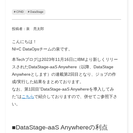
# CP4D
# DataStage
投稿者：泉 亮太郎
こんにちは！
NI+C DataOpsチームの泉です。
本Techブログは2023年11月16日にIBMより新しくリリー
スされたDataStage-aaS Anywhere（以降、DataStage
Anywhereとします）の連載第2回目となり、ジョブの作
成/実行した結果をまとめております。
なお、第1回目”DataStage-aaS Anywhereを導入してみ
た”は
こちら
で紹介しておりますので、併せてご参照下さ
い。
■DataStage-aaS Anywhereの利点