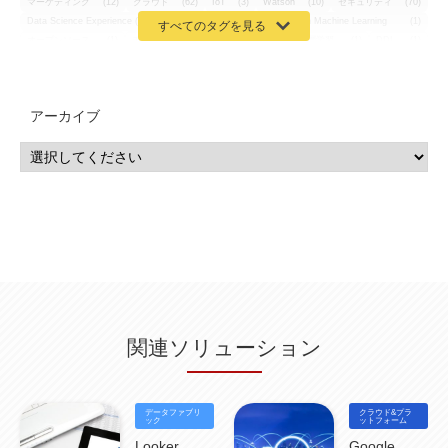
マーケティング
(12)
クラウド
(62)
IoT
(3)
Watson
(10)
セキュリティ
(70)
Data Science Experience (DSX)
(1)
Spark
(1)
Watson Machine Learning
(1)
オープンソース
(1)
チーム分析
(1)
機械学習
(3)
深層学習
(1)
DDI
(1)
QRadar
(1)
SOC
(2)
セキュリティ監視サービス
(3)
標的型サイバー攻撃対策
(1)
MSP
(15)
Google Workspace
(5)
量子コンピューティング
(1)
IBM
(3)
Quantum
(2)
CP4D
(5)
Oracle
(1)
Snowflake
(1)
脆弱性
(2)
脆弱性調査
(4)
API
(11)
アーカイブ
IBM i
(9)
モダナイズ
(11)
RPG
(1)
HubSpot
(16)
MA
(24)
営業支援
(2)
マーケティングオートメーション
(13)
SASE
(11)
データ利活用
(2)
GWS
(2)
AppSheet
(1)
Cloud Identity
(1)
Google Meet
(1)
Unica
(1)
メール配信
(1)
グループウェア
(1)
サスティナビリティ
(1)
脱炭素
(1)
SSE
(1)
Db2
(1)
Db2WoC
(1)
Db2Warehouse
(1)
Db2wh
(1)
IIAS
(1)
ランサムウェア
(13)
ARM
(5)
ChatGPT
(3)
EDR
(9)
セキュリティアリーナ
(2)
ローカル5G
(3)
無線
(4)
ETL
(3)
IICS
(5)
illumio
(6)
マイクロセグメンテーション
(6)
サイバー攻撃
(9)
AWS
(13)
SPSS
(2)
SPSS Modeler
(4)
ライセンス
(1)
データ分析
(3)
タブレット端末サービス
(1)
BigQuery
(1)
CRM
(9)
HubSpot CRM
(6)
ServiceNow
(4)
試験対策
(2)
ギガらく5G
(2)
BigFix
(4)
情報漏えい
(2)
内部不正
(5)
エンドポイント管理
(2)
Netskope
(4)
DLP
(2)
IBM Cloud Pak for Data
(2)
BMS
(1)
導入
(1)
プロセス
(1)
標準化
(1)
関連ソリューション
コールセンター
(1)
AI OCR
(1)
オンプレミス型
(1)
クラウド型
(1)
IDMC
(2)
DataStage
(5)
Web-EDI
(1)
DX化
(3)
Web API
(1)
# IDMC
(1)
# IICS
(1)
NICMA
(1)
製造業
(3)
プロトコル
(1)
Tableau
(2)
ペーパーレス
(1)
AI-OCR
(1)
BPO
(1)
FAX
(1)
FAX受注
(1)
自動連携
(2)
効率化
(2)
BI
(5)
金融
(1)
データファブリ
クラウド&プラ
比較
(1)
情報漏洩
(6)
CSPM
ック
(1)
設定ミス
(1)
PSTNマイグレ
(1)
2024年問題
ットフォーム
(1)
ISDN終了
(1)
Guardium
(3)
海外イベント
(4)
イベント
(1)
AI for Security
(1)
Looker
Google