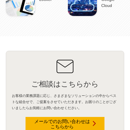
Security for AI
(1)
RSAC2024
(1)
RSA Conference 2024
(1)
パッチ管理
(3)
Cloud
資産管理
(1)
ILMT
(1)
IT資産管理
(2)
サブキャパシティーライセンス
(1)
Flexera
(1)
MQ
(1)
データ連携
(1)
Verify
(5)
watsonx
(16)
生成AI
(26)
Wi-Fi
(1)
データレイクハウス
(5)
watsonx.data
(3)
データベース
(3)
データウェアハウス
(3)
データレイク
(4)
DWH
(3)
RAG
(6)
AI
(14)
海外
(8)
ハッカソン
(6)
CES
(9)
若手
(8)
グローバル
(12)
musubiii
(6)
無線LAN
(1)
データインテグレーション
(20)
生成AI活用
(11)
海外研修
(4)
インド
(4)
Data Governance
(1)
Data Management
(1)
Lineage
(1)
パスワード
(2)
IDaaS
(2)
ID管理
(3)
API Connect
(1)
AWS Cognito
(1)
black hat
(2)
DEFCON
(2)
BIツール
(1)
Ionic
(2)
SPSS CaDS
(1)
内部不正対策
(2)
特権ID管理
(3)
IBM App Connect
(1)
Aspera
(1)
Aspera on Cloud
(1)
CrowdStrike
(3)
IBM webMethods Integration
(1)
Mulesoft Anypoint Platform
(1)
IBM webMethods API Management
(1)
IBM API Connect
(1)
cdp
(3)
Engage Cros
(11)
動画
(5)
CES2025
(1)
OpenAI
(2)
Sora
(2)
Redshift
(1)
どこでも学べる！あなたのためのナレッジセミナー
(5)
ECS
(1)
コンテナ
(3)
ご相談はこちらから
QuickSight
(1)
AI Agent
(4)
AIエージェント
(8)
Excel
(1)
iDoperation
(1)
不正アクセス
(1)
新入社員
(3)
セキュリティインシデント
(3)
インシデント
(4)
お客様の業務課題に応じ、さまざまなソリューションの中からベス
GenAI
(4)
USB
(1)
議事録
(1)
自動化
(1)
ISO20022
(2)
交通費精算
(8)
トな組合せで、
ご提案をさせていただきます。お困りのことがござ
USBメモリ
(1)
Think
(1)
外国送金
(1)
電帳法（電子帳簿保存法）
(1)
いましたらお気軽にお問い合わせください。
暗号化通信プロトコル（TLS 1.3）
(1)
SDPF
(1)
RSAC2025
(1)
RSA Conference
(1)
RSAカンファレンス
(1)
セキュリティ意識
(1)
databricks
(2)
コラム
(18)
SFA
(1)
dataiku
(2)
Zscaler
(5)
Veo 3
(1)
AI動画生成
(2)
イベントレポート
(1)
Qilin
(1)
メールでのお問い合わせは
RaaS
(3)
サプライチェーン
(2)
Z-FILTER
(1)
Gemini
(2)
セキュリティ教育
(2)
こちらから
未経験
(1)
MFA
(1)
データファブリック
(1)
データレイクハウスソリューション
(1)