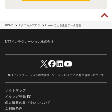
CES 2026
(2)
ゼロトラストネットワーク
(3)
watsonx Orchestrate
(4)
Slack
(2)
wxo
(1)
プリビルドエージェント
(1)
自工会ガイドライン
(1)
脆弱性診断
(1)
SIEM
(1)
LLM
(1)
watsonx.ai
(1)
2025Zscalerアドカレンダー
(1)
#2025Zscalerアドカレンダー
(1)
Red Hat OpenShift
(2)
インフラモダナイズ
(2)
脱VMware
(2)
サイバーセキュリティ
(2)
IBM Cloud
(1)
Alteryx
(5)
Project BOB
(2)
Lookerによる走行データ分析
HOME
テクニカルブログ
AI駆動型開発
(3)
Bob
(6)
Antigravity
(3)
AI駆動開発
(4)
NI+Cインシデント緊急収束サービス
(1)
キャンペーン
(1)
DX開発
(3)
スマートゴー
(3)
Smart Go
(3)
AI駆動開発、Project BOB、生成AI活用
(1)
Bobathon
(3)
Alteryx One
(3)
NTTインテグレーション株式会社
ランサムウェア対策
(1)
Flow
(1)
Veo3.1
(1)
Apache Iceberg
(1)
パスキー
(1)
パスワードレス
(2)
AISecurity
(1)
SecurityforAI
(1)
AIforSecurity
(1)
受発注業務
(1)
部品サプライヤー
(1)
ALog
(1)
NI+Cセキュリティアリーナ
(1)
IBM Think 2026
(2)
SCS評価制度
(1)
サプライチェーン強化に向けたセキュリティ対策評価制度
(1)
マイグレーション
(1)
経費精算
(3)
AIツール
(1)
Fortinet
(1)
Fortigate
(1)
Fortibleed
(1)
ZDX
(1)
danect⁺
(1)
Treasure AI
(1)
AI議事録・要約
(1)
PLAUD - Plaud.ai
(1)
NTTインテグレーション株式会社「
ソーシャルメディア利用規約
」について
AI文字起こし・録音
(1)
サイトマップ
メルマガ登録
個人情報の取り扱いについて
ご利用条件