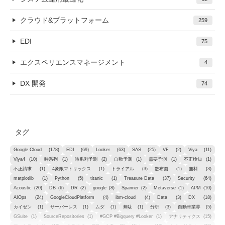
クラウド&プラットフォーム
259
EDI
75
エクスペリエンスマネージメント
4
DX 開発
74
タグ
Google Cloud
(178)
EDI
(69)
Looker
(63)
SAS
(25)
VF
(2)
Viya
(11)
Viya4
(10)
時系列
(1)
時系列予測
(2)
自動予測
(1)
需要予測
(1)
不正検知
(1)
不正請求
(1)
4象限マトリックス
(1)
トライアル
(3)
散布図
(1)
無料
(3)
matplotlib
(1)
Python
(5)
titanic
(1)
Treasure Data
(37)
Security
(64)
Acoustic
(20)
DB
(6)
DR
(2)
google
(8)
Spanner
(2)
Metaverse
(1)
APM
(10)
AIOps
(24)
GoogleCloudPlatform
(4)
ibm-cloud
(4)
Data
(3)
DX
(18)
カイゼン
(1)
サーバーレス
(1)
ムダ
(1)
無駄
(1)
分析
(3)
自動車業界
(5)
GSuite
(1)
SourceRepositories
(1)
#GCP #Bigquery #Looker
(1)
アナリティクス
(15)