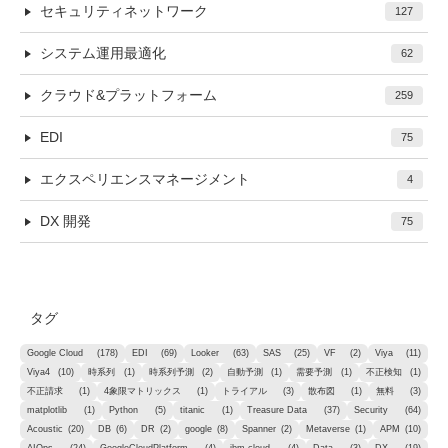
セキュリティネットワーク
127
システム運用最適化
62
クラウド&プラットフォーム
259
EDI
75
エクスペリエンスマネージメント
4
DX 開発
75
タグ
Google Cloud
(178)
EDI
(69)
Looker
(63)
SAS
(25)
VF
(2)
Viya
(11)
Viya4
(10)
時系列
(1)
時系列予測
(2)
自動予測
(1)
需要予測
(1)
不正検知
(1)
不正請求
(1)
4象限マトリックス
(1)
トライアル
(3)
散布図
(1)
無料
(3)
matplotlib
(1)
Python
(5)
titanic
(1)
Treasure Data
(37)
Security
(64)
Acoustic
(20)
DB
(6)
DR
(2)
google
(8)
Spanner
(2)
Metaverse
(1)
APM
(10)