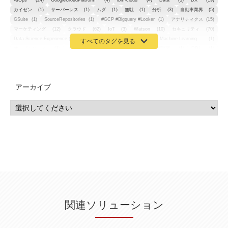
AIOps
(24)
GoogleCloudPlatform
(4)
ibm-cloud
(4)
Data
(3)
DX
(19)
カイゼン
(1)
サーバーレス
(1)
ムダ
(1)
無駄
(1)
分析
(3)
自動車業界
(5)
GSuite
(1)
SourceRepositories
(1)
#GCP #Bigquery #Looker
(1)
アナリティクス
(15)
マーケティング
(12)
クラウド
(62)
IoT
(3)
Watson
(10)
セキュリティ
(70)
Data Science Experience (DSX)
(1)
Spark
(1)
Watson Machine Learning
(1)
オープンソース
(1)
チーム分析
(1)
機械学習
(3)
深層学習
(1)
DDI
(1)
QRadar
(1)
SOC
(2)
セキュリティ監視サービス
(3)
標的型サイバー攻撃対策
(1)
MSP
(15)
Google Workspace
(5)
量子コンピューティング
(1)
IBM
(3)
Quantum
(2)
CP4D
(5)
Oracle
(1)
Snowflake
(1)
脆弱性
(2)
脆弱性調査
(4)
API
(11)
アーカイブ
IBM i
(9)
モダナイズ
(11)
RPG
(1)
HubSpot
(16)
MA
(24)
営業支援
(2)
マーケティングオートメーション
(13)
SASE
(11)
データ利活用
(2)
GWS
(2)
AppSheet
(1)
Cloud Identity
(1)
Google Meet
(1)
Unica
(1)
メール配信
(1)
グループウェア
(1)
サスティナビリティ
(1)
脱炭素
(1)
SSE
(1)
Db2
(1)
Db2WoC
(1)
Db2Warehouse
(1)
Db2wh
(1)
IIAS
(1)
ランサムウェア
(13)
ARM
(5)
ChatGPT
(3)
EDR
(9)
セキュリティアリーナ
(2)
ローカル5G
(3)
無線
(4)
ETL
(3)
IICS
(5)
illumio
(6)
マイクロセグメンテーション
(6)
サイバー攻撃
(9)
AWS
(13)
SPSS
(2)
SPSS Modeler
(4)
ライセンス
(1)
データ分析
(3)
タブレット端末サービス
(1)
BigQuery
(1)
CRM
(9)
HubSpot CRM
(6)
ServiceNow
(4)
試験対策
(2)
ギガらく5G
(2)
BigFix
(4)
情報漏えい
(2)
内部不正
(5)
エンドポイント管理
(2)
Netskope
(4)
DLP
(2)
IBM Cloud Pak for Data
(2)
BMS
(1)
導入
(1)
プロセス
(1)
標準化
(1)
関連ソリューション
コールセンター
(1)
AI OCR
(1)
オンプレミス型
(1)
クラウド型
(1)
IDMC
(2)
DataStage
(5)
Web-EDI
(1)
DX化
(3)
Web API
(1)
# IDMC
(1)
# IICS
(1)
NICMA
(1)
製造業
(3)
プロトコル
(1)
Tableau
(2)
ペーパーレス
(1)
AI-OCR
(1)