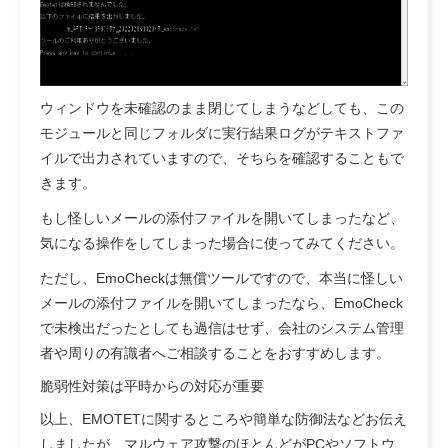
ウィンドウを未確認のまま閉じてしまうなどしても、この
モジュールと同じフォルダに実行結果ログがテキストファ
イルで出力されていますので、そちらを確認することもで
きます。
もし怪しいメールの添付ファイルを開いてしまったなど、
気になる操作をしてしまった場合に使ってみてください。
ただし、EmoCheckは無償ツールですので、本当に怪しい
メールの添付ファイルを開いてしまったなら、EmoCheck
で未検出だったとしても過信はせず、会社のシステム管理
者や周りの有識者へご相談することをおすすめします。
脆弱性対策は平時からの対応が重要
以上、EMOTETに関するところや簡単な防御法などお伝え
しましたが、マルウェア攻撃のほとんどがPCやソフトウ