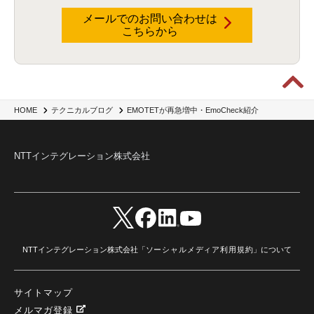
dataiku
(2)
Zscaler
(5)
Veo 3
(1)
AI動画生成
(2)
イベントレポート
(1)
Qilin
(1)
メールでのお問い合わせは
RaaS
(3)
サプライチェーン
(2)
Z-FILTER
(1)
Gemini
(2)
セキュリティ教育
(2)
こちらから
未経験
(1)
MFA
(1)
データファブリック
(1)
データレイクハウスソリューション
(1)
CES 2026
(2)
ゼロトラストネットワーク
(3)
watsonx Orchestrate
(4)
Slack
(2)
wxo
(1)
プリビルドエージェント
(1)
自工会ガイドライン
(1)
脆弱性診断
(1)
SIEM
(1)
LLM
(1)
watsonx.ai
(1)
2025Zscalerアドカレンダー
(1)
#2025Zscalerアドカレンダー
(1)
Red Hat OpenShift
(2)
インフラモダナイズ
(2)
脱VMware
(2)
サイバーセキュリティ
(2)
IBM Cloud
(1)
Alteryx
(5)
Project BOB
(2)
EMOTETが再急増中・EmoCheck紹介
HOME
テクニカルブログ
AI駆動型開発
(3)
Bob
(6)
Antigravity
(3)
AI駆動開発
(4)
NI+Cインシデント緊急収束サービス
(1)
キャンペーン
(1)
DX開発
(3)
スマートゴー
(3)
Smart Go
(3)
AI駆動開発、Project BOB、生成AI活用
(1)
Bobathon
(3)
Alteryx One
(3)
NTTインテグレーション株式会社
ランサムウェア対策
(1)
Flow
(1)
Veo3.1
(1)
Apache Iceberg
(1)
パスキー
(1)
パスワードレス
(2)
AISecurity
(1)
SecurityforAI
(1)
AIforSecurity
(1)
受発注業務
(1)
部品サプライヤー
(1)
ALog
(1)
NI+Cセキュリティアリーナ
(1)
IBM Think 2026
(2)
SCS評価制度
(1)
サプライチェーン強化に向けたセキュリティ対策評価制度
(1)
マイグレーション
(1)
経費精算
(4)
AIツール
(1)
Fortinet
(1)
Fortigate
(1)
Fortibleed
(1)
ZDX
(1)
danect⁺
(1)
Treasure AI
(1)
AI議事録・要約
(1)
PLAUD - Plaud.ai
(1)
NTTインテグレーション株式会社「
ソーシャルメディア利用規約
」について
AI文字起こし・録音
(1)
サイトマップ
メルマガ登録