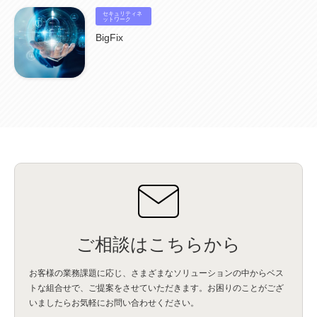
BPO
(1)
FAX
(1)
FAX受注
(1)
自動連携
(2)
効率化
(2)
BI
(5)
金融
(1)
セキュリティネ
比較
(1)
情報漏洩
(6)
CSPM
ットワーク
(1)
設定ミス
(1)
PSTNマイグレ
(1)
2024年問題
(1)
ISDN終了
(1)
Guardium
(3)
海外イベント
(4)
イベント
(1)
AI for Security
(1)
BigFix
Security for AI
(1)
RSAC2024
(1)
RSA Conference 2024
(1)
パッチ管理
(3)
資産管理
(1)
ILMT
(1)
IT資産管理
(2)
サブキャパシティーライセンス
(1)
Flexera
(1)
MQ
(1)
データ連携
(1)
Verify
(5)
watsonx
(16)
生成AI
(26)
Wi-Fi
(1)
データレイクハウス
(5)
watsonx.data
(3)
データベース
(3)
データウェアハウス
(3)
データレイク
(4)
DWH
(3)
RAG
(6)
AI
(14)
海外
(8)
ハッカソン
(6)
CES
(9)
若手
(8)
グローバル
(12)
musubiii
(6)
無線LAN
(1)
データインテグレーション
(20)
生成AI活用
(11)
海外研修
(4)
インド
(4)
Data Governance
(1)
Data Management
(1)
Lineage
(1)
パスワード
(2)
IDaaS
(2)
ID管理
(3)
API Connect
(1)
AWS Cognito
(1)
black hat
(2)
DEFCON
(2)
BIツール
(1)
Ionic
(2)
SPSS CaDS
(1)
内部不正対策
(2)
特権ID管理
(3)
IBM App Connect
(1)
Aspera
(1)
Aspera on Cloud
(1)
CrowdStrike
(3)
IBM webMethods Integration
(1)
Mulesoft Anypoint Platform
(1)
IBM webMethods API Management
(1)
IBM API Connect
(1)
cdp
(3)
Engage Cros
(11)
動画
(5)
CES2025
(1)
OpenAI
(2)
Sora
(2)
Redshift
(1)
どこでも学べる！あなたのためのナレッジセミナー
(5)
ECS
(1)
コンテナ
(3)
ご相談はこちらから
QuickSight
(1)
AI Agent
(4)
AIエージェント
(8)
Excel
(1)
iDoperation
(1)
不正アクセス
(1)
新入社員
(3)
セキュリティインシデント
(3)
インシデント
(4)
お客様の業務課題に応じ、さまざまなソリューションの中からベス
GenAI
(4)
USB
(1)
議事録
(1)
自動化
(1)
ISO20022
(2)
交通費精算
(9)
トな組合せで、
ご提案をさせていただきます。お困りのことがござ
USBメモリ
(1)
Think
(1)
外国送金
(1)
電帳法（電子帳簿保存法）
(1)
いましたらお気軽にお問い合わせください。
暗号化通信プロトコル（TLS 1.3）
(1)
SDPF
(1)
RSAC2025
(1)
RSA Conference
(1)
RSAカンファレンス
(1)
セキュリティ意識
(1)
databricks
(2)
コラム
(18)
SFA
(1)