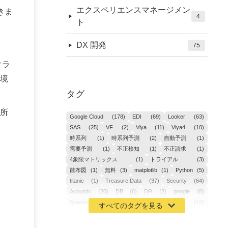
エクスペリエンスマネージメン
きま
4
ト
DX 開発
75
クラ
境
タグ
場所
Google Cloud
(178)
EDI
(69)
Looker
(63)
SAS
(25)
VF
(2)
Viya
(11)
Viya4
(10)
時系列
(1)
時系列予測
(2)
自動予測
(1)
需要予測
(1)
不正検知
(1)
不正請求
(1)
4象限マトリックス
(1)
トライアル
(3)
散布図
(1)
無料
(3)
matplotlib
(1)
Python
(5)
titanic
(1)
Treasure Data
(37)
Security
(64)
Acoustic
(20)
DB
(6)
DR
(2)
google
(8)
Spanner
(2)
Metaverse
(1)
APM
(10)
AIOps
(24)
GoogleCloudPlatform
(4)
ibm-cloud
(4)
Data
(3)
DX
(19)
カイゼン
(1)