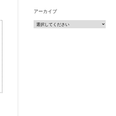
サーバーレス
(1)
ムダ
(1)
無駄
(1)
分析
(3)
自動車業界
(5)
GSuite
(1)
アーカイブ
SourceRepositories
(1)
#GCP #Bigquery #Looker
(1)
アナリティクス
(15)
マーケティング
(12)
クラウド
(62)
IoT
(3)
Watson
(10)
セキュリティ
(70)
Data Science Experience (DSX)
(1)
Spark
(1)
Watson Machine Learning
(1)
オープンソース
(1)
チーム分析
(1)
機械学習
(3)
深層学習
(1)
DDI
(1)
QRadar
(1)
SOC
(2)
セキュリティ監視サービス
(3)
標的型サイバー攻撃対策
(1)
MSP
(15)
Google Workspace
(5)
量子コンピューティング
(1)
IBM
(3)
Quantum
(2)
CP4D
(5)
Oracle
(1)
Snowflake
(1)
脆弱性
(2)
脆弱性調査
(4)
API
(11)
IBM i
(9)
モダナイズ
(11)
RPG
(1)
HubSpot
(16)
MA
(24)
営業支援
(2)
マーケティングオートメーション
(13)
SASE
(11)
データ利活用
(2)
GWS
(2)
AppSheet
(1)
Cloud Identity
(1)
Google Meet
(1)
Unica
(1)