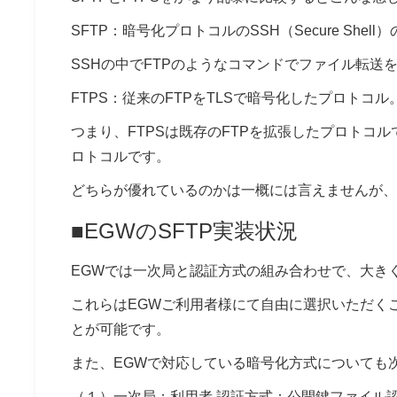
SFTP：暗号化プロトコルのSSH（Secure Shell
SSHの中でFTPのようなコマンドでファイル転送
FTPS：従来のFTPをTLSで暗号化したプロトコル
つまり、FTPSは既存のFTPを拡張したプロトコ
ロトコルです。
どちらが優れているのかは一概には言えませんが、F
■EGWのSFTP実装状況
EGWでは一次局と認証方式の組み合わせで、大き
これらはEGWご利用者様にて自由に選択いただく
とが可能です。
また、EGWで対応している暗号化方式についても
（１）一次局：利用者 認証方式：公開鍵ファイル