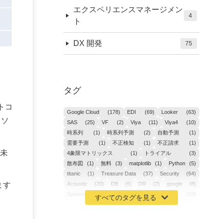
エクスペリエンスマネージメン
4
ト
DX 開発
75
タグ
ロトコ
Google Cloud
(178)
EDI
(69)
Looker
(63)
トソ
SAS
(25)
VF
(2)
Viya
(11)
Viya4
(10)
時系列
(1)
時系列予測
(2)
自動予測
(1)
需要予測
(1)
不正検知
(1)
不正請求
(1)
は未
4象限マトリックス
(1)
トライアル
(3)
散布図
(1)
無料
(3)
matplotlib
(1)
Python
(5)
titanic
(1)
Treasure Data
(37)
Security
(64)
ます
Acoustic
(20)
DB
(6)
DR
(2)
google
(8)
Spanner
(2)
Metaverse
(1)
APM
(10)
AIOps
(24)
GoogleCloudPlatform
(4)
ibm-cloud
(4)
Data
(3)
DX
(19)
カイゼン
(1)