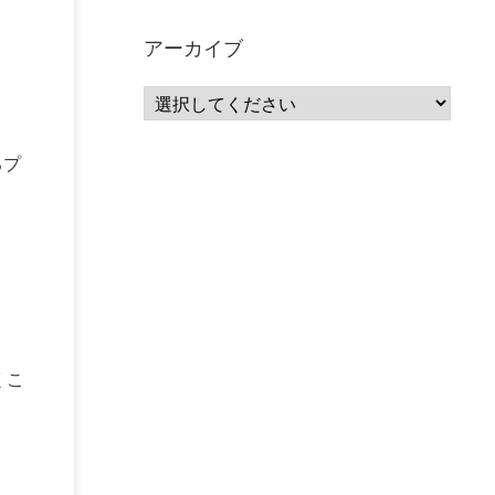
サーバーレス
(1)
ムダ
(1)
無駄
(1)
分析
(3)
自動車業界
(5)
GSuite
(1)
アーカイブ
SourceRepositories
(1)
#GCP #Bigquery #Looker
(1)
アナリティクス
(15)
マーケティング
(12)
クラウド
(62)
IoT
(3)
Watson
(10)
セキュリティ
(70)
Data Science Experience (DSX)
(1)
Spark
(1)
るプ
Watson Machine Learning
(1)
オープンソース
(1)
チーム分析
(1)
機械学習
(3)
深層学習
(1)
DDI
(1)
QRadar
(1)
SOC
(2)
セキュリティ監視サービス
(3)
標的型サイバー攻撃対策
(1)
MSP
(15)
Google Workspace
(5)
量子コンピューティング
(1)
IBM
(3)
Quantum
(2)
CP4D
(5)
Oracle
(1)
Snowflake
(1)
脆弱性
(2)
脆弱性調査
(4)
くこ
API
(11)
IBM i
(9)
モダナイズ
(11)
RPG
(1)
HubSpot
(16)
MA
(24)
営業支援
(2)
マーケティングオートメーション
(13)
SASE
(11)
データ利活用
(2)
GWS
(2)
AppSheet
(1)
Cloud Identity
(1)
Google Meet
(1)
Unica
(1)