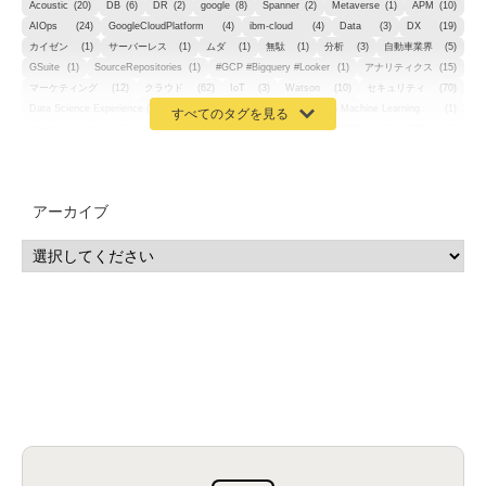
Acoustic
(20)
DB
(6)
DR
(2)
google
(8)
Spanner
(2)
Metaverse
(1)
APM
(10)
AIOps
(24)
GoogleCloudPlatform
(4)
ibm-cloud
(4)
Data
(3)
DX
(19)
カイゼン
(1)
サーバーレス
(1)
ムダ
(1)
無駄
(1)
分析
(3)
自動車業界
(5)
GSuite
(1)
SourceRepositories
(1)
#GCP #Bigquery #Looker
(1)
アナリティクス
(15)
マーケティング
(12)
クラウド
(62)
IoT
(3)
Watson
(10)
セキュリティ
(70)
Data Science Experience (DSX)
(1)
Spark
(1)
Watson Machine Learning
(1)
オープンソース
(1)
チーム分析
(1)
機械学習
(3)
深層学習
(1)
DDI
(1)
QRadar
(1)
SOC
(2)
セキュリティ監視サービス
(3)
標的型サイバー攻撃対策
(1)
MSP
(15)
Google Workspace
(5)
量子コンピューティング
(1)
IBM
(3)
Quantum
(2)
CP4D
(5)
Oracle
(1)
Snowflake
(1)
脆弱性
(2)
脆弱性調査
(4)
API
(11)
アーカイブ
IBM i
(9)
モダナイズ
(11)
RPG
(1)
HubSpot
(16)
MA
(24)
営業支援
(2)
マーケティングオートメーション
(13)
SASE
(11)
データ利活用
(2)
GWS
(2)
AppSheet
(1)
Cloud Identity
(1)
Google Meet
(1)
Unica
(1)
メール配信
(1)
グループウェア
(1)
サスティナビリティ
(1)
脱炭素
(1)
SSE
(1)
Db2
(1)
Db2WoC
(1)
Db2Warehouse
(1)
Db2wh
(1)
IIAS
(1)
ランサムウェア
(13)
ARM
(5)
ChatGPT
(3)
EDR
(9)
セキュリティアリーナ
(2)
ローカル5G
(3)
無線
(4)
ETL
(3)
IICS
(5)
illumio
(6)
マイクロセグメンテーション
(6)
サイバー攻撃
(9)
AWS
(13)
SPSS
(2)
SPSS Modeler
(4)
ライセンス
(1)
データ分析
(3)
タブレット端末サービス
(1)
BigQuery
(1)
CRM
(9)
HubSpot CRM
(6)
ServiceNow
(4)
試験対策
(2)
ギガらく5G
(2)
BigFix
(4)
情報漏えい
(2)
内部不正
(5)
エンドポイント管理
(2)
Netskope
(4)
DLP
(2)
IBM Cloud Pak for Data
(2)
BMS
(1)
導入
(1)
プロセス
(1)
標準化
(1)
コールセンター
(1)
AI OCR
(1)
オンプレミス型
(1)
クラウド型
(1)
IDMC
(2)
DataStage
(5)
Web-EDI
(1)
DX化
(3)
Web API
(1)
# IDMC
(1)
# IICS
(1)