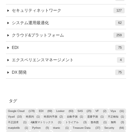
セキュリティネットワーク
127
システム運用最適化
62
クラウド&プラットフォーム
259
EDI
75
エクスペリエンスマネージメント
4
DX 開発
75
タグ
Google Cloud
(178)
EDI
(69)
Looker
(63)
SAS
(25)
VF
(2)
Viya
(11)
Viya4
(10)
時系列
(1)
時系列予測
(2)
自動予測
(1)
需要予測
(1)
不正検知
(1)
不正請求
(1)
4象限マトリックス
(1)
トライアル
(3)
散布図
(1)
無料
(3)
matplotlib
(1)
Python
(5)
titanic
(1)
Treasure Data
(37)
Security
(64)