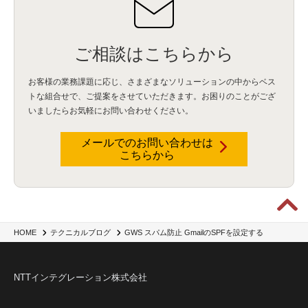
NICMA
(1)
製造業
(3)
プロトコル
(1)
Tableau
(2)
ペーパーレス
(1)
AI-OCR
(1)
BPO
(1)
FAX
(1)
FAX受注
(1)
自動連携
(2)
効率化
(2)
BI
(5)
金融
(1)
比較
(1)
情報漏洩
(6)
CSPM
(1)
設定ミス
(1)
PSTNマイグレ
(1)
2024年問題
(1)
ご相談はこちらから
ISDN終了
(1)
Guardium
(3)
海外イベント
(4)
イベント
(1)
AI for Security
(1)
Security for AI
(1)
RSAC2024
(1)
RSA Conference 2024
(1)
パッチ管理
(3)
資産管理
(1)
ILMT
(1)
IT資産管理
(2)
サブキャパシティーライセンス
(1)
お客様の業務課題に応じ、さまざまなソリューションの中からベス
Flexera
(1)
MQ
(1)
データ連携
(1)
Verify
(5)
watsonx
(16)
生成AI
(26)
トな組合せで、
ご提案をさせていただきます。お困りのことがござ
Wi-Fi
(1)
データレイクハウス
(5)
watsonx.data
(3)
データベース
(3)
いましたらお気軽にお問い合わせください。
データウェアハウス
(3)
データレイク
(4)
DWH
(3)
RAG
(6)
AI
(14)
海外
(8)
ハッカソン
(6)
CES
(9)
若手
(8)
グローバル
(12)
musubiii
(6)
無線LAN
(1)
データインテグレーション
(20)
生成AI活用
(11)
海外研修
(4)
インド
(4)
メールでのお問い合わせは
こちらから
Data Governance
(1)
Data Management
(1)
Lineage
(1)
パスワード
(2)
IDaaS
(2)
ID管理
(3)
API Connect
(1)
AWS Cognito
(1)
black hat
(2)
DEFCON
(2)
BIツール
(1)
Ionic
(2)
SPSS CaDS
(1)
内部不正対策
(2)
特権ID管理
(3)
IBM App Connect
(1)
Aspera
(1)
Aspera on Cloud
(1)
CrowdStrike
(3)
IBM webMethods Integration
(1)
Mulesoft Anypoint Platform
(1)
IBM webMethods API Management
(1)
IBM API Connect
(1)
cdp
(3)
Engage Cros
(11)
動画
(5)
CES2025
(1)
OpenAI
(2)
Sora
(2)
Redshift
(1)
GWS スパム防止 GmailのSPFを設定する
HOME
テクニカルブログ
どこでも学べる！あなたのためのナレッジセミナー
(5)
ECS
(1)
コンテナ
(3)
QuickSight
(1)
AI Agent
(4)
AIエージェント
(8)
Excel
(1)
iDoperation
(1)
不正アクセス
(1)
新入社員
(3)
セキュリティインシデント
(3)
インシデント
(4)
NTTインテグレーション株式会社
GenAI
(4)
USB
(1)
議事録
(1)
自動化
(1)
ISO20022
(2)
交通費精算
(9)
USBメモリ
(1)
Think
(1)
外国送金
(1)
電帳法（電子帳簿保存法）
(1)