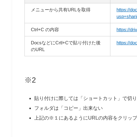
メニューから共有URLを取得
https://
usp=shari
Ctrl+C の内容
https://
DocsなどにCrtl+Cで貼り付けた後
https://
のURL
※2
貼り付けに際しては「ショートカット」で切り
フォルダは「コピー」出来ない
上記の※１にあるようにURLの内容をクリッ