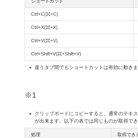
ショートカット
Ctrl+C(⌘+C)
Ctrl+X(⌘+X)
Ctrl+V(⌘+V)
Ctrl+Shift+V(⌘+Shift+V)
違うタブ間でもショートカットは有効に動きま
※1
クリップボードにコピーすると、通常のテキス
が出来ます。以下の表では同じものが取得でき
処理
取得できる