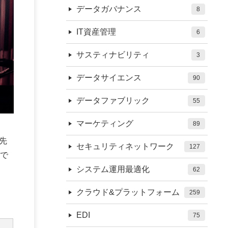
データガバナンス
8
IT資産管理
6
サスティナビリティ
3
データサイエンス
90
データファブリック
55
マーケティング
89
先
セキュリティネットワーク
127
で
システム運用最適化
62
クラウド&プラットフォーム
259
EDI
75