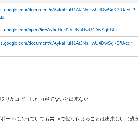
docs.google.com/document/d/AykaHuH1AtJNsHwU4DwSgKBfU/edit?
ng
drive.google.com/open?id=AykaHuH1AtJNsHwU4DwSgKBfU
docs.google.com/document/d/AykaHuH1AtJNsHwU4DwSgKBfU/edit
取りかコピーした内容でないと出来ない
プボードに入れていても⌘+Vで貼り付けることは出来ない（残