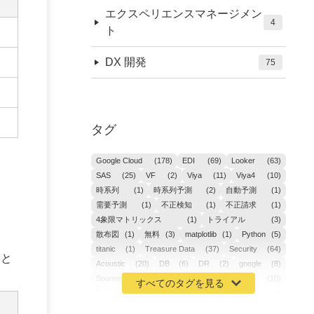
エクスペリエンスマネージメン
4
ト
DX 開発
75
タグ
Google Cloud
(178)
EDI
(69)
Looker
(63)
SAS
(25)
VF
(2)
Viya
(11)
Viya4
(10)
時系列
(1)
時系列予測
(2)
自動予測
(1)
需要予測
(1)
不正検知
(1)
不正請求
(1)
4象限マトリックス
(1)
トライアル
(3)
散布図
(1)
無料
(3)
matplotlib
(1)
Python
(5)
titanic
(1)
Treasure Data
(37)
Security
(64)
こと
Acoustic
(20)
DB
(6)
DR
(2)
google
(8)
Spanner
(2)
Metaverse
(1)
APM
(10)
AIOps
(24)
GoogleCloudPlatform
(4)
ibm-cloud
(4)
Data
(3)
DX
(19)
カイゼン
(1)