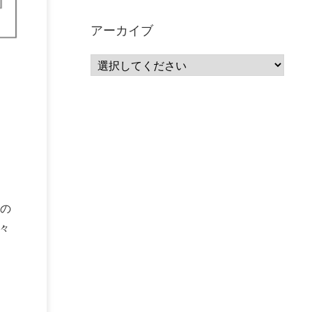
サーバーレス
(1)
ムダ
(1)
無駄
(1)
分析
(3)
自動車業界
(5)
GSuite
(1)
アーカイブ
SourceRepositories
(1)
#GCP #Bigquery #Looker
(1)
アナリティクス
(15)
マーケティング
(12)
クラウド
(62)
IoT
(3)
Watson
(10)
セキュリティ
(70)
Data Science Experience (DSX)
(1)
Spark
(1)
Watson Machine Learning
(1)
オープンソース
(1)
チーム分析
(1)
機械学習
(3)
深層学習
(1)
DDI
(1)
QRadar
(1)
SOC
(2)
セキュリティ監視サービス
(3)
標的型サイバー攻撃対策
(1)
MSP
(15)
Google Workspace
(5)
ロ
量子コンピューティング
(1)
IBM
(3)
の
Quantum
(2)
CP4D
(5)
Oracle
(1)
々
Snowflake
(1)
脆弱性
(2)
脆弱性調査
(4)
API
(11)
IBM i
(9)
モダナイズ
(11)
RPG
(1)
HubSpot
(16)
MA
(24)
営業支援
(2)
マーケティングオートメーション
(13)
SASE
(11)
データ利活用
(2)
GWS
(2)
AppSheet
(1)
Cloud Identity
(1)
Google Meet
(1)
Unica
(1)