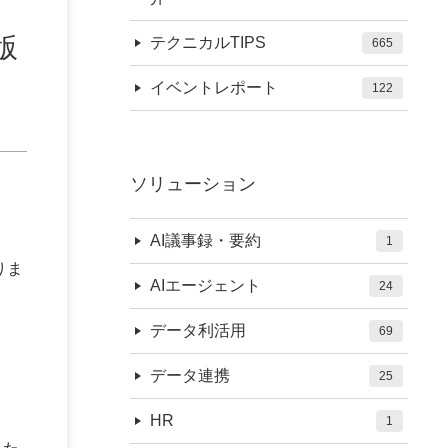
版
テクニカルTIPS
665
イベントレポート
122
ソリューション
AI議事録・要約
1
りま
AIエージェント
24
データ利活用
69
データ連携
25
HR
1