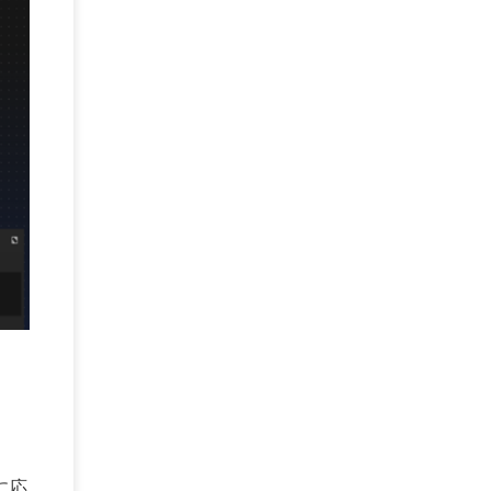
DEFCON
(2)
BIツール
(1)
Ionic
(2)
SPSS CaDS
(1)
内部不正対策
(2)
特権ID管理
(3)
IBM App Connect
(1)
Aspera
(1)
Aspera on Cloud
(1)
CrowdStrike
(3)
IBM webMethods Integration
(1)
Mulesoft Anypoint Platform
(1)
IBM webMethods API Management
(1)
IBM API Connect
(1)
cdp
(3)
Engage Cros
(11)
動画
(5)
CES2025
(1)
OpenAI
(2)
Sora
(2)
Redshift
(1)
どこでも学べる！あなたのためのナレッジセミナ
(5)
ー
ECS
(1)
コンテナ
(3)
QuickSight
(1)
AI Agent
(4)
AIエージェント
(8)
Excel
(1)
iDoperation
(1)
不正アクセス
(1)
新入社員
(3)
セキュリティインシデント
(3)
インシデント
(4)
GenAI
(4)
USB
(1)
議事録
(1)
自動化
(1)
ISO20022
(2)
交通費精算
(8)
USBメモリ
(1)
Think
(1)
外国送金
(1)
電帳法（電子帳簿保存法）
(1)
暗号化通信プロトコル（TLS 1.3）
(1)
SDPF
(1)
に応
RSAC2025
(1)
RSA Conference
(1)