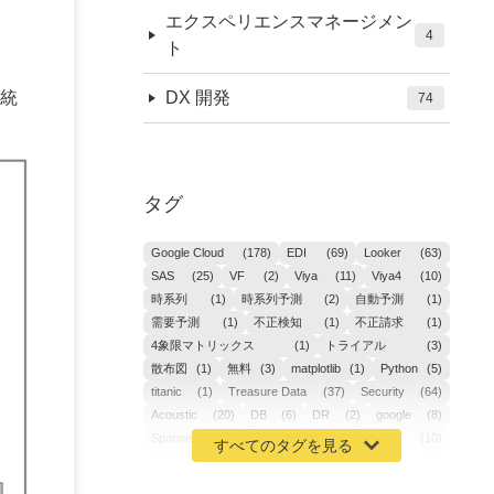
エクスペリエンスマネージメン
4
ト
統
DX 開発
74
タグ
Google Cloud
(178)
EDI
(69)
Looker
(63)
SAS
(25)
VF
(2)
Viya
(11)
Viya4
(10)
時系列
(1)
時系列予測
(2)
自動予測
(1)
需要予測
(1)
不正検知
(1)
不正請求
(1)
4象限マトリックス
(1)
トライアル
(3)
散布図
(1)
無料
(3)
matplotlib
(1)
Python
(5)
titanic
(1)
Treasure Data
(37)
Security
(64)
Acoustic
(20)
DB
(6)
DR
(2)
google
(8)
Spanner
(2)
Metaverse
(1)
APM
(10)
AIOps
(24)
GoogleCloudPlatform
(4)
ibm-cloud
(4)
Data
(3)
DX
(18)
カイゼン
(1)