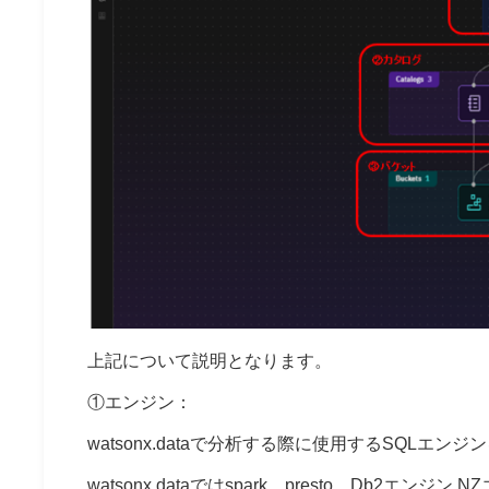
上記について説明となります。
①エンジン：
watsonx.dataで分析する際に使用するSQLエ
watsonx.dataではspark、presto、Db