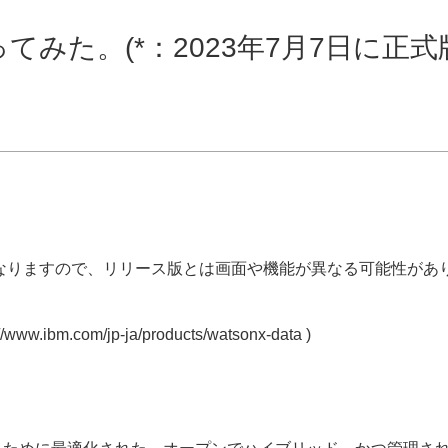
)版を触ってみた。(*：2023年7月7日に正式
*)版)となりますので、リリース版とは画面や機能が異なる可能性があ
m.com/jp-ja/products/watsonx-data )