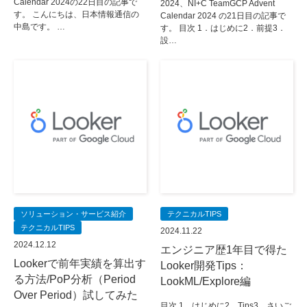
Calendar 2024の22日目の記事で
2024、NI+C TeamGCP Advent
す。 こんにちは、日本情報通信の
Calendar 2024 の21日目の記事で
中島です。 …
す。 目次 1．はじめに2．前提3．
設…
ソリューション・サービス紹介
テクニカルTIPS
テクニカルTIPS
2024.11.22
2024.12.12
エンジニア歴1年目で得た
Lookerで前年実績を算出す
Looker開発Tips：
る方法/PoP分析（Period
LookML/Explore編
Over Period）試してみた
目次 1．はじめに2．Tips3．さいご