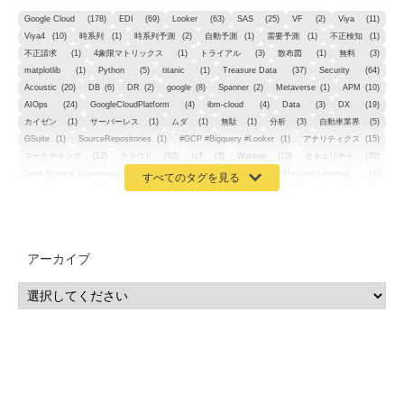
Google Cloud
(178)
EDI
(69)
Looker
(63)
SAS
(25)
VF
(2)
Viya
(11)
Viya4
(10)
時系列
(1)
時系列予測
(2)
自動予測
(1)
需要予測
(1)
不正検知
(1)
不正請求
(1)
4象限マトリックス
(1)
トライアル
(3)
散布図
(1)
無料
(3)
matplotlib
(1)
Python
(5)
titanic
(1)
Treasure Data
(37)
Security
(64)
Acoustic
(20)
DB
(6)
DR
(2)
google
(8)
Spanner
(2)
Metaverse
(1)
APM
(10)
AIOps
(24)
GoogleCloudPlatform
(4)
ibm-cloud
(4)
Data
(3)
DX
(19)
カイゼン
(1)
サーバーレス
(1)
ムダ
(1)
無駄
(1)
分析
(3)
自動車業界
(5)
GSuite
(1)
SourceRepositories
(1)
#GCP #Bigquery #Looker
(1)
アナリティクス
(15)
マーケティング
(12)
クラウド
(62)
IoT
(3)
Watson
(10)
セキュリティ
(70)
Data Science Experience (DSX)
(1)
Spark
(1)
Watson Machine Learning
(1)
オープンソース
(1)
チーム分析
(1)
機械学習
(3)
深層学習
(1)
DDI
(1)
QRadar
(1)
SOC
(2)
セキュリティ監視サービス
(3)
標的型サイバー攻撃対策
(1)
MSP
(15)
Google Workspace
(5)
量子コンピューティング
(1)
IBM
(3)
Quantum
(2)
CP4D
(5)
Oracle
(1)
Snowflake
(1)
脆弱性
(2)
脆弱性調査
(4)
API
(11)
アーカイブ
IBM i
(9)
モダナイズ
(11)
RPG
(1)
HubSpot
(16)
MA
(24)
営業支援
(2)
マーケティングオートメーション
(13)
SASE
(11)
データ利活用
(2)
GWS
(2)
AppSheet
(1)
Cloud Identity
(1)
Google Meet
(1)
Unica
(1)
メール配信
(1)
グループウェア
(1)
サスティナビリティ
(1)
脱炭素
(1)
SSE
(1)
Db2
(1)
Db2WoC
(1)
Db2Warehouse
(1)
Db2wh
(1)
IIAS
(1)
ランサムウェア
(13)
ARM
(5)
ChatGPT
(3)
EDR
(9)
セキュリティアリーナ
(2)
ローカル5G
(3)
無線
(4)
ETL
(3)
IICS
(5)
illumio
(6)
マイクロセグメンテーション
(6)
サイバー攻撃
(9)
AWS
(13)
SPSS
(2)
SPSS Modeler
(4)
ライセンス
(1)
データ分析
(3)
タブレット端末サービス
(1)
BigQuery
(1)
CRM
(9)