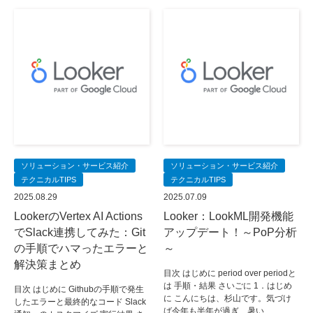
ソリューション・サービス紹介
ソリューション・サービス紹介
テクニカルTIPS
テクニカルTIPS
2025.08.29
2025.07.09
LookerのVertex AI Actions
Looker：LookML開発機能
でSlack連携してみた：Git
アップデート！～PoP分析
の手順でハマったエラーと
～
解決策まとめ
目次 はじめに period over periodと
は 手順・結果 さいごに 1．はじめ
目次 はじめに Githubの手順で発生
に こんにちは、杉山です。気づけ
したエラーと最終的なコード Slack
ば今年も半年が過ぎ、暑い…