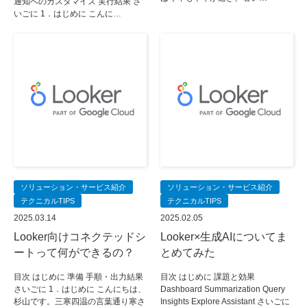
通知へのカスタマイズ 実行結果 さ
いごに 1．はじめに こんに…
ソリューション・サービス紹介
ソリューション・サービス紹介
テクニカルTIPS
テクニカルTIPS
2025.03.14
2025.02.05
Looker向けコネクテッドシ
Looker×生成AIについてま
ートって何ができるの？
とめてみた
目次 はじめに 準備 手順・出力結果
目次 はじめに 課題と効果
さいごに 1．はじめに こんにちは、
Dashboard Summarization Query
杉山です。三寒四温の言葉通り寒さ
Insights Explore Assistant さいごに