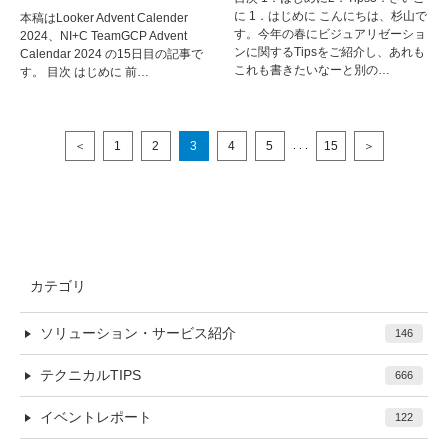
に 1．はじめに こんにちは、杉山で
本稿はLooker Advent Calender
す。今年の春にビジュアリゼーショ
2024、NI+C TeamGCP Advent
ンに関するTipsをご紹介し、あれも
Calendar 2024 の15日目の記事で
これも書きたいなーと別の…
す。 目次 はじめに 前…
＜
1
2
3
4
5
15
＞
. . .
カテゴリ
ソリューション・サービス紹介
146
テクニカルTIPS
666
イベントレポート
122