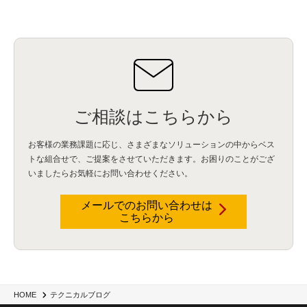
HubSpot CRM
(6)
ServiceNow
(4)
試験対策
(2)
ギガらく5G
(2)
BigFix
(4)
情報漏えい
(2)
内部不正
(5)
エンドポイント管理
(2)
Netskope
(4)
DLP
(2)
IBM Cloud Pak for Data
(2)
BMS
(1)
導入
(1)
プロセス
(1)
標準化
(1)
コールセンター
(1)
AI OCR
(1)
オンプレミス型
(1)
クラウド型
(1)
IDMC
(2)
DataStage
(5)
Web-EDI
(1)
DX化
(3)
Web API
(1)
# IDMC
(1)
# IICS
(1)
NICMA
(1)
製造業
(3)
プロトコル
(1)
Tableau
(2)
ペーパーレス
(1)
AI-OCR
(1)
BPO
(1)
FAX
(1)
FAX受注
(1)
自動連携
(2)
効率化
(2)
BI
(5)
金融
(1)
比較
(1)
情報漏洩
(6)
CSPM
(1)
設定ミス
(1)
PSTNマイグレ
(1)
2024年問題
(1)
ご相談はこちらから
ISDN終了
(1)
Guardium
(3)
海外イベント
(4)
イベント
(1)
AI for Security
(1)
Security for AI
(1)
RSAC2024
(1)
RSA Conference 2024
(1)
パッチ管理
(3)
資産管理
(1)
ILMT
(1)
IT資産管理
(2)
サブキャパシティーライセンス
(1)
お客様の業務課題に応じ、さまざまなソリューションの中からベス
Flexera
(1)
MQ
(1)
データ連携
(1)
Verify
(5)
watsonx
(16)
生成AI
(26)
トな組合せで、
ご提案をさせていただきます。お困りのことがござ
Wi-Fi
(1)
データレイクハウス
(5)
watsonx.data
(3)
データベース
(3)
いましたらお気軽にお問い合わせください。
データウェアハウス
(3)
データレイク
(4)
DWH
(3)
RAG
(6)
AI
(14)
海外
(8)
ハッカソン
(6)
CES
(9)
若手
(8)
グローバル
(12)
musubiii
(6)
無線LAN
(1)
データインテグレーション
(20)
生成AI活用
(11)
海外研修
(4)
インド
(4)
メールでのお問い合わせは
こちらから
Data Governance
(1)
Data Management
(1)
Lineage
(1)
パスワード
(2)
IDaaS
(2)
ID管理
(3)
API Connect
(1)
AWS Cognito
(1)
black hat
(2)
DEFCON
(2)
BIツール
(1)
Ionic
(2)
SPSS CaDS
(1)
内部不正対策
(2)
特権ID管理
(3)
IBM App Connect
(1)
Aspera
(1)
Aspera on Cloud
(1)
CrowdStrike
(3)
IBM webMethods Integration
(1)
Mulesoft Anypoint Platform
(1)
IBM webMethods API Management
(1)
IBM API Connect
(1)
cdp
(3)
Engage Cros
(11)
動画
(5)
CES2025
(1)
OpenAI
(2)
Sora
(2)
Redshift
(1)
HOME
テクニカルブログ
どこでも学べる！あなたのためのナレッジセミナー
(5)
ECS
(1)
コンテナ
(3)