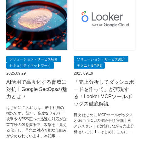
ソリューション・サービス紹介
ソリューション・サービス紹介
セキュリティネットワーク
テクニカルTIPS
2025.09.29
2025.09.19
AI活用で高度化する脅威に
「売上分析してダッシュボ
対抗！Google SecOpsの魅
ードを作って」が実現す
力とは？
る！Looker MCPツールボ
ックス徹底解説
はじめに こんにちは。若手社員の
槨水です。 近年、高度なサイバー
目次 はじめに MCPツールボックス
攻撃や内部不正への迅速な対応が企
とGemini CLIの接続手順 実践！AI
業存続の鍵を握る中、攻撃を「見え
アシスタントと対話しながら売上分
る化」し、早急に対応可能な仕組み
析 さいごに 1．はじめに こんに…
が求められています。本記事…