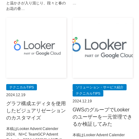
と温かさが入り混じり、段々と春の
…
お花の香…
テクニカルTIPS
ソリューション・サービス紹介
テクニカルTIPS
2024.12.19
2024.12.19
グラフ構成エディタを使用
GWSのグループでLooker
したビジュアリゼーション
のユーザーを一元管理でき
のカスタマイズ
るか検証してみた
本稿はLooker Advent Calender
2024、NI+C TeamGCP Advent
本稿はLooker Advent Calender