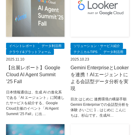
イベントレポート
データ利活用
ソリューション・サービス紹介
クラウド&プラットフォーム
テクニカルTIPS
データ利活用
2025.11.10
2025.10.23
【出展レポート】Google
Gemini EnterpriseとLooker
Cloud AI Agent Summit
を連携！AIエージェントに
’25 Fall
よる会話型データ分析を実
現
日本情報通信は、生成 AI の進化系
である「AI エージェント」に関連し
目次 はじめに 連携環境の構築手順
たサービスを紹介する、Google
Gemini Enterpriseでの会話型分析を
Cloud主催のイベント「AI Agent
体験 さいごに 1．はじめに こんに
Summit ’25 Fall」に出…
ちは、杉山です。生成AI…