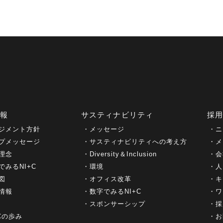
情報
サスティナビリティ
採
ジメント方針
メッセージ
ニ
プメッセージ
サスティナビリティへの考え方
メ
理念
Diversity＆Inclusion
会
でみるNI+C
環境
人
図
オフィス改革
キ
情報
数字でみるNI+C
ワ
スポンサーシップ
採
+Cの歩み
お