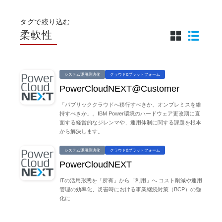
タグで絞り込む
柔軟性
システム運用最適化
クラウド&プラットフォーム
PowerCloudNEXT@Customer
「パブリッククラウドへ移行すべきか、オンプレミスを維
持すべきか」。IBM Power環境のハードウェア更改期に直
面する経営的なジレンマや、運用体制に関する課題を根本
から解決します。
システム運用最適化
クラウド&プラットフォーム
PowerCloudNEXT
ITの活用形態を「所有」から「利用」へ コスト削減や運用
管理の効率化、災害時における事業継続対策（BCP）の強
化に