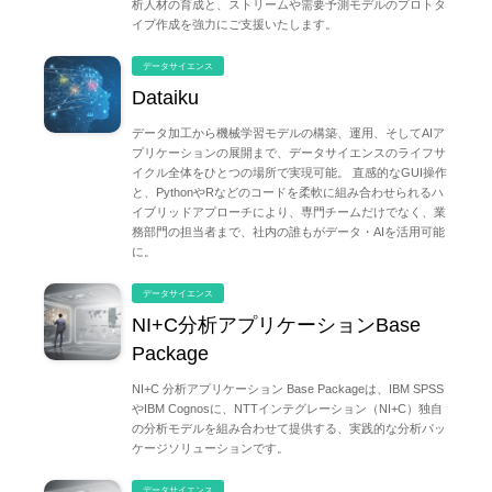
析人材の育成と、ストリームや需要予測モデルのプロトタ
イプ作成を強力にご支援いたします。
データサイエンス
Dataiku
データ加工から機械学習モデルの構築、運用、そしてAIア
プリケーションの展開まで、データサイエンスのライフサ
イクル全体をひとつの場所で実現可能。 直感的なGUI操作
と、PythonやRなどのコードを柔軟に組み合わせられるハ
イブリッドアプローチにより、専門チームだけでなく、業
務部門の担当者まで、社内の誰もがデータ・AIを活用可能
に。
データサイエンス
NI+C分析アプリケーションBase
Package
NI+C 分析アプリケーション Base Packageは、IBM SPSS
やIBM Cognosに、NTTインテグレーション（NI+C）独自
の分析モデルを組み合わせて提供する、実践的な分析パッ
ケージソリューションです。
データサイエンス