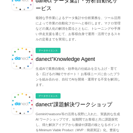
danect⁺データ集計・分析自動化サ
ービス
複雑な手作業によるデータ集計や分析業務を、ツール活用
によって作業の自動化フローへと移行します。マクロ管理
などの属人化の解消を図るとともに、トレーニングや手厚
い伴走支援を通じて、お客様自身で運用・活用できるスキ
ルの定着までを実現します。
データサイエンス
danect⁺Knowledge Agent
生成AIで業務自動化・効率化の仕組みを立ち上げ・育て
る・広げるの3軸でサポート！ お客様ニーズに合ったプラ
ンを組み合わせ、自社でAIを開発・運用する不安を解消し
ます。
データサイエンス
danect⁺課題解決ワークショップ
Geminiやwatsonx等の活用も視野に入れた、実践的な生成
AI ワークショップです。短期間でお客様と共に課題探究
し、得た解決アイデアから価値や課題の核となるポイント
をMinimum Viable Product（MVP：簡易実証）化。豊富な