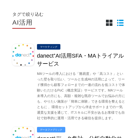
タグで絞り込む
AI活用
マーケティング
danect⁺AI活用SFA・MAトライアル
サービス
MAツールの導入における「難易度」や「高コスト」とい
った壁を取り払い、ツールと生成AIの活用によって、リー
ド獲得から顧客フォローまでの一連の流れを低コストで体
験いただけるPoC（概念実証）サービスです。MAツール
未導入の方にも、高額・複雑な既存ツールでお悩みの方に
も、やりたい施策が「簡単に体験」できる環境を整えると
ともに 、環境セットアップから伴走サポートまでの一気
通貫な支援を通じて、ITスキルに不安があるお客様でも自
社で効率的に運用・活用できる確信を提供します。
データファブリック