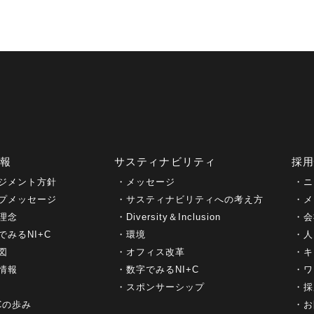
情報
サスティナビリティ
採
ジメント方針
メッセージ
ニ
プメッセージ
サスティナビリティへの考え方
メ
理念
Diversity＆Inclusion
会
でみるNI+C
環境
人
図
オフィス改革
キ
情報
数字でみるNI+C
ワ
スポンサーシップ
採
+Cの歩み
お