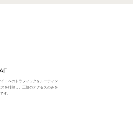
WAF
bサイトへのトラフィックをルーティン
セスを排除し、正規のアクセスのみを
です。