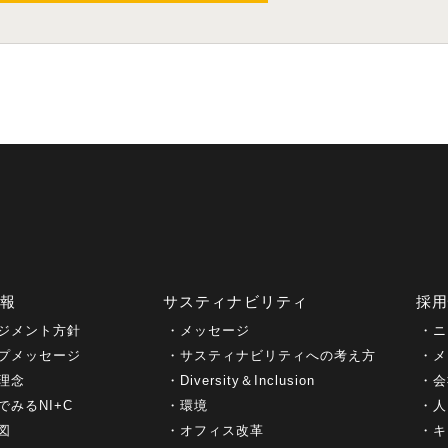
情報
サスティナビリティ
採
ジメント方針
メッセージ
ニ
プメッセージ
サスティナビリティへの考え方
メ
理念
Diversity＆Inclusion
会
でみるNI+C
環境
人
図
オフィス改革
キ