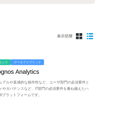
表示切替
エンス
データファブリック
gnos Analytics
ュアルや直感的な操作性など、ユーザ部門の必須要件と
ィやガバナンスなど、IT部門の必須要件を兼ね備えたハ
BIプラットフォームです。