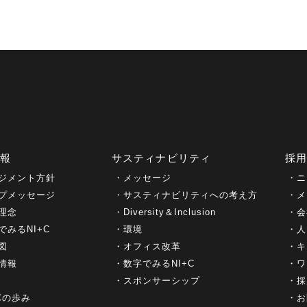
情報
サスティナビリティ
採
ジメント方針
メッセージ
ニ
プメッセージ
サスティナビリティへの考え方
メ
理念
Diversity＆Inclusion
会
でみるNI+C
環境
人
図
オフィス改革
キ
情報
数字でみるNI+C
ワ
スポンサーシップ
採
+Cの歩み
お