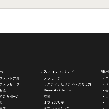
情報
サスティナビリティ
採
ジメント方針
メッセージ
ニ
プメッセージ
サスティナビリティへの考え方
メ
理念
Diversity＆Inclusion
会
でみるNI+C
環境
人
図
オフィス改革
キ
情報
数字でみるNI+C
ワ