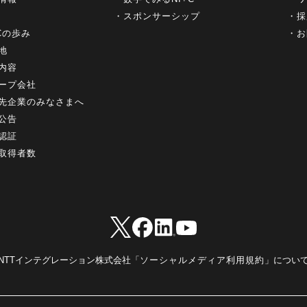
スポンサーシップ
採
+Cの歩み
お
地
内容
ープ会社
先企業のみなさまへ
公告
認証
取得者数
NTTインテグレーション株式会社「
ソーシャルメディア利用規約
」につい