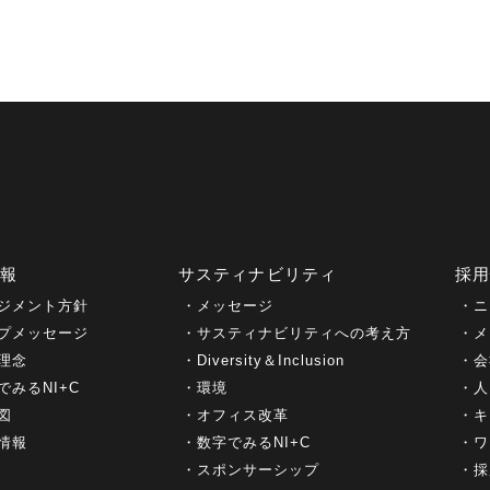
情報
サスティナビリティ
採
ジメント方針
メッセージ
ニ
プメッセージ
サスティナビリティへの考え方
メ
理念
Diversity＆Inclusion
会
でみるNI+C
環境
人
図
オフィス改革
キ
情報
数字でみるNI+C
ワ
スポンサーシップ
採