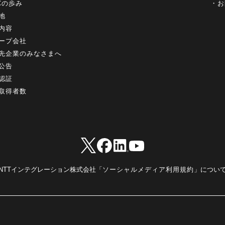
+Cの歩み
お
地
内容
ープ会社
先企業のみなさまへ
公告
認証
取得者数
NTTインテグレーション株式会社「
ソーシャルメディア利用規約
」につい