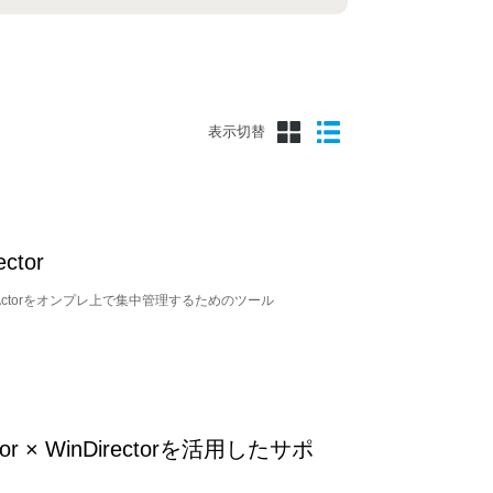
表示切替
ector
Actorをオンプレ上で集中管理するためのツール
tor × WinDirectorを活用したサポ