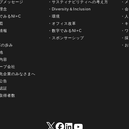
プメッセージ
サスティナビリティへの考え方
メ
理念
Diversity＆Inclusion
会
でみるNI+C
環境
人
図
オフィス改革
キ
情報
数字でみるNI+C
ワ
スポンサーシップ
採
+Cの歩み
お
地
内容
ープ会社
先企業のみなさまへ
公告
認証
取得者数