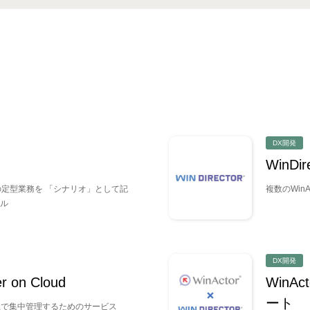
DX開発
WinDir
ンの定型業務を 「シナリオ」として記
複数のWin
ル
DX開発
r on Cloud
WinAc
ート
ウド上で集中管理するためのサービス