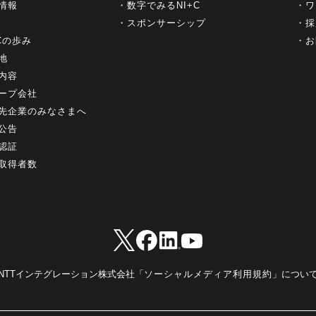
情報
数字でみるNI+C
ワ
スポンサーシップ
採
+Cの歩み
お
地
内容
ープ会社
先企業のみなさまへ
公告
認証
取得者数
NTTインテグレーション株式会社「
ソーシャルメディア利用規約
」につい