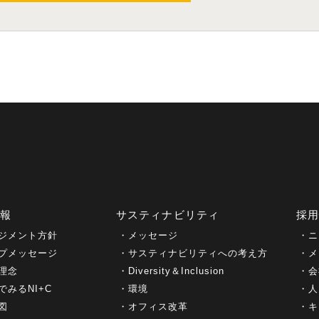
情報
サスティナビリティ
採
ジメント方針
メッセージ
ニ
プメッセージ
サスティナビリティへの考え方
メ
理念
Diversity＆Inclusion
会
でみるNI+C
環境
人
図
オフィス改革
キ