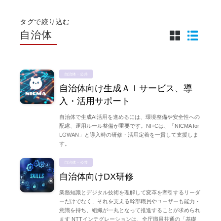
タグで絞り込む
自治体
自治体・公共
自治体向け生成ＡＩサービス、導
入・活用サポート
自治体で生成AI活用を進めるには、環境整備や安全性への
配慮、運用ルール整備が重要です。NI+Cは、「NICMA for
LGWAN」と導入時の研修・活用定着を一貫して支援しま
す。
自治体・公共
自治体向けDX研修
業務知識とデジタル技術を理解して変革を牽引するリーダ
ーだけでなく、それを支える幹部職員やユーザーも能力・
意識を持ち、組織が一丸となって推進することが求められ
ます NTTインテグレーションは、全庁職員共通の「基礎