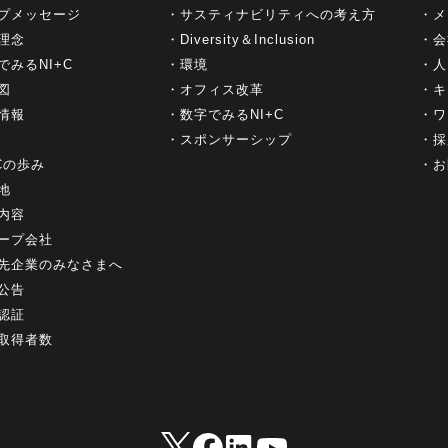
プメッセージ
サスティナビリティへの考え方
メ
理念
Diversity＆Inclusion
会
でみるNI+C
環境
人
図
オフィス改革
キ
情報
数字でみるNI+C
ワ
スポンサーシップ
採
+Cの歩み
お
地
内容
ープ会社
先企業のみなさまへ
公告
認証
取得者数