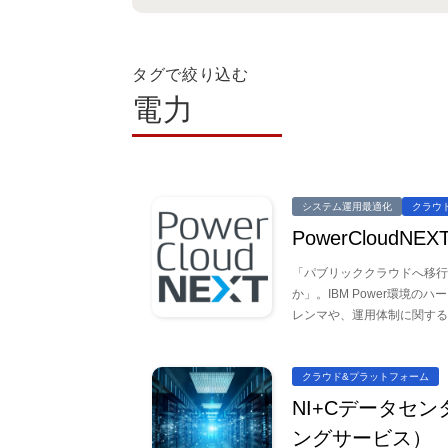
タグで絞り込む
電力
システム運用最適化
クラウ
PowerCloudNEX
「パブリッククラウドへ移行
か」。IBM Power環境
レンマや、運用体制に関する
クラウド&プラットフォーム
NI+Cデータセ
ングサービス）