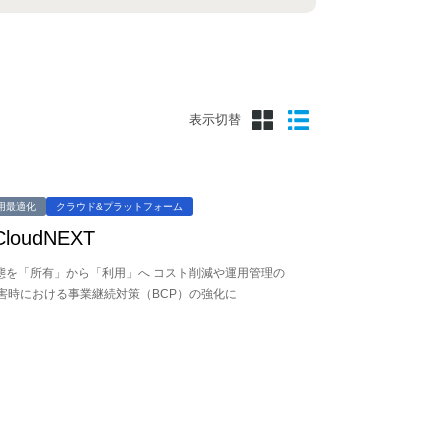
表示切替
用最適化
クラウド&プラットフォーム
CloudNEXT
形態を「所有」から「利用」へ コスト削減や運用管理の
害時における事業継続対策（BCP）の強化に