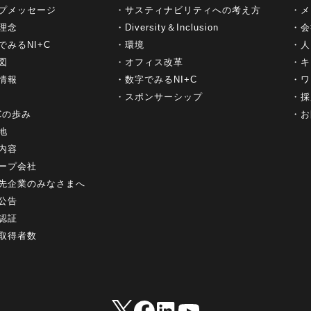
プメッセージ
サスティナビリティへの考え方
メ
理念
Diversity＆Inclusion
会
でみるNI+C
環境
人
図
オフィス改革
キ
情報
数字でみるNI+C
ワ
スポンサーシップ
採
+Cの歩み
お
地
内容
ープ会社
先企業のみなさまへ
公告
認証
取得者数