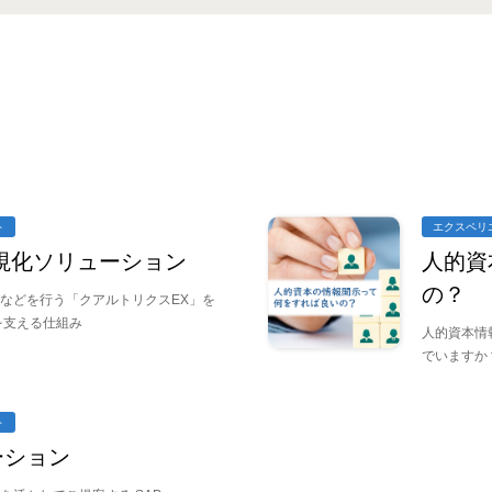
ト
エクスペリ
可視化ソリューション
人的資
の？
などを行う「クアルトリクスEX」を
を支える仕組み
人的資本情
でいますか
ト
ューション