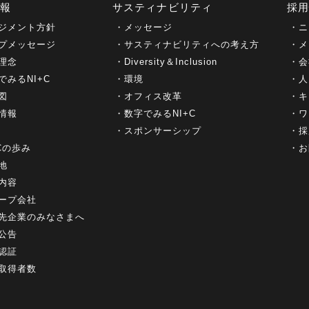
情報
サスティナビリティ
採
ジメント方針
メッセージ
ニ
プメッセージ
サスティナビリティへの考え方
メ
理念
Diversity＆Inclusion
会
でみるNI+C
環境
人
図
オフィス改革
キ
情報
数字でみるNI+C
ワ
スポンサーシップ
採
+Cの歩み
お
地
内容
ープ会社
先企業のみなさまへ
公告
認証
取得者数