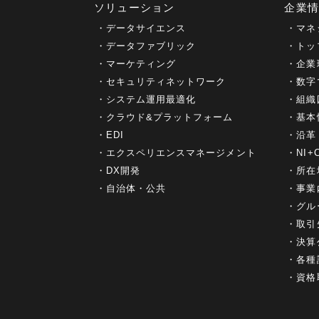
ソリューション
企業
データサイエンス
マネ
データファブリック
トッ
マーケティング
企業
セキュリティネットワーク
数字
システム運用最適化
組織
クラウド&プラットフォーム
基本
EDI
沿革
エクスペリエンスマネージメント
NI
DX開発
所在
自治体・公共
事業
グル
取引
決算
各種
資格