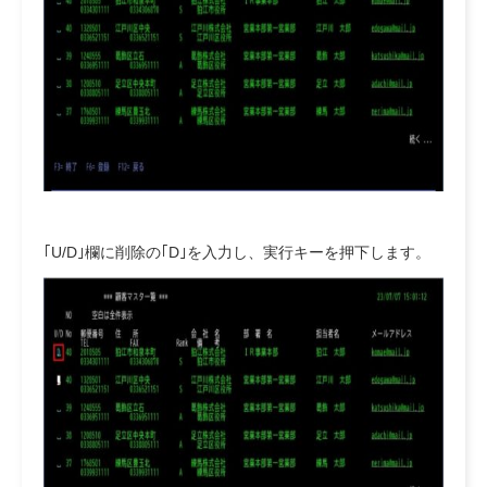
｢U/D｣欄に削除の｢D｣を入力し、実行キーを押下します。