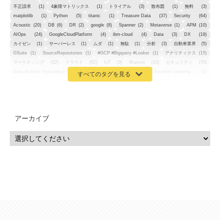
不正請求
(1)
4象限マトリックス
(1)
トライアル
(3)
散布図
(1)
無料
(3)
matplotlib
(1)
Python
(5)
titanic
(1)
Treasure Data
(37)
Security
(64)
Acoustic
(20)
DB
(6)
DR
(2)
google
(8)
Spanner
(2)
Metaverse
(1)
APM
(10)
AIOps
(24)
GoogleCloudPlatform
(4)
ibm-cloud
(4)
Data
(3)
DX
(19)
カイゼン
(1)
サーバーレス
(1)
ムダ
(1)
無駄
(1)
分析
(3)
自動車業界
(5)
GSuite
(1)
SourceRepositories
(1)
#GCP #Bigquery #Looker
(1)
アナリティクス
(15)
マーケティング
(12)
クラウド
(62)
IoT
(3)
Watson
(10)
セキュリティ
(70)
Data Science Experience (DSX)
(1)
Spark
(1)
Watson Machine Learning
(1)
オープンソース
(1)
チーム分析
(1)
機械学習
(3)
深層学習
(1)
DDI
(1)
QRadar
(1)
SOC
(2)
セキュリティ監視サービス
(3)
標的型サイバー攻撃対策
(1)
MSP
(15)
Google Workspace
(5)
量子コンピューティング
(1)
IBM
(3)
Quantum
(2)
CP4D
(5)
Oracle
(1)
Snowflake
(1)
脆弱性
(2)
脆弱性調査
(4)
API
(11)
アーカイブ
IBM i
(9)
モダナイズ
(11)
RPG
(1)
HubSpot
(16)
MA
(24)
営業支援
(2)
マーケティングオートメーション
(13)
SASE
(11)
データ利活用
(2)
GWS
(2)
AppSheet
(1)
Cloud Identity
(1)
Google Meet
(1)
Unica
(1)
メール配信
(1)
グループウェア
(1)
サスティナビリティ
(1)
脱炭素
(1)
SSE
(1)
Db2
(1)
Db2WoC
(1)
Db2Warehouse
(1)
Db2wh
(1)
IIAS
(1)
ランサムウェア
(13)
ARM
(5)
ChatGPT
(3)
EDR
(9)
セキュリティアリーナ
(2)
ローカル5G
(3)
無線
(4)
ETL
(3)
IICS
(5)
illumio
(6)
マイクロセグメンテーション
(6)
サイバー攻撃
(9)
AWS
(13)
SPSS
(2)
SPSS Modeler
(4)
ライセンス
(1)
データ分析
(3)
タブレット端末サービス
(1)
BigQuery
(1)
CRM
(9)
HubSpot CRM
(6)
ServiceNow
(4)
試験対策
(2)
ギガらく5G
(2)
BigFix
(4)
情報漏えい
(2)
内部不正
(5)
エンドポイント管理
(2)
Netskope
(4)
DLP
(2)