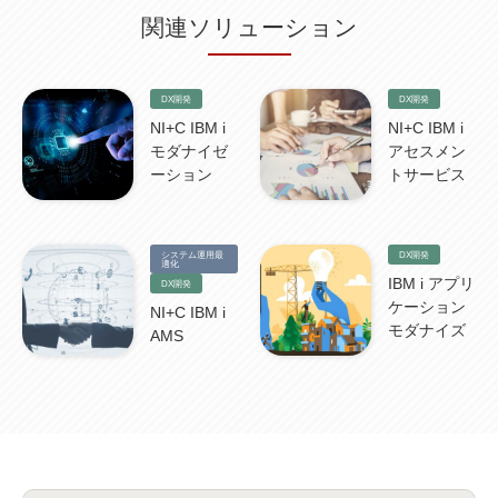
IBM Cloud Pak for Data
(2)
BMS
(1)
導入
(1)
プロセス
(1)
標準化
(1)
関連ソリューション
コールセンター
(1)
AI OCR
(1)
オンプレミス型
(1)
クラウド型
(1)
IDMC
(2)
DataStage
(5)
Web-EDI
(1)
DX化
(3)
Web API
(1)
# IDMC
(1)
# IICS
(1)
NICMA
(1)
製造業
(3)
プロトコル
(1)
Tableau
(2)
ペーパーレス
(1)
AI-OCR
(1)
BPO
(1)
FAX
(1)
FAX受注
(1)
自動連携
(2)
効率化
(2)
BI
(5)
金融
(1)
DX開発
DX開発
比較
(1)
情報漏洩
(6)
CSPM
(1)
設定ミス
(1)
PSTNマイグレ
(1)
2024年問題
(1)
NI+C IBM i
NI+C IBM i
ISDN終了
(1)
Guardium
(3)
海外イベント
(4)
イベント
(1)
AI for Security
(1)
モダナイゼ
アセスメン
Security for AI
(1)
RSAC2024
(1)
RSA Conference 2024
(1)
パッチ管理
(3)
資産管理
(1)
ILMT
ーション
(1)
IT資産管理
(2)
サブキャパシティーライセンス
トサービス
(1)
Flexera
(1)
MQ
(1)
データ連携
(1)
Verify
(5)
watsonx
(16)
生成AI
(26)
Wi-Fi
(1)
データレイクハウス
(5)
watsonx.data
(3)
データベース
(3)
データウェアハウス
(3)
データレイク
(4)
DWH
(3)
RAG
(6)
AI
(14)
海外
(8)
システム運用最
DX開発
ハッカソン
(6)
CES
(9)
若手
(8)
グローバル
(12)
musubiii
(6)
無線LAN
(1)
適化
データインテグレーション
(20)
生成AI活用
(11)
海外研修
(4)
インド
(4)
IBM i アプリ
DX開発
Data Governance
(1)
Data Management
(1)
Lineage
(1)
パスワード
(2)
IDaaS
(2)
ケーション
NI+C IBM i
ID管理
(3)
API Connect
(1)
AWS Cognito
(1)
black hat
(2)
DEFCON
(2)
モダナイズ
AMS
BIツール
(1)
Ionic
(2)
SPSS CaDS
(1)
内部不正対策
(2)
特権ID管理
(3)
IBM App Connect
(1)
Aspera
(1)
Aspera on Cloud
(1)
CrowdStrike
(3)
IBM webMethods Integration
(1)
Mulesoft Anypoint Platform
(1)
IBM webMethods API Management
(1)
IBM API Connect
(1)
cdp
(3)
Engage Cros
(11)
動画
(5)
CES2025
(1)
OpenAI
(2)
Sora
(2)
Redshift
(1)
どこでも学べる！あなたのためのナレッジセミナー
(5)
ECS
(1)
コンテナ
(3)
QuickSight
(1)
AI Agent
(4)
AIエージェント
(8)
Excel
(1)
iDoperation
(1)
不正アクセス
(1)
新入社員
(3)
セキュリティインシデント
(3)
インシデント
(4)