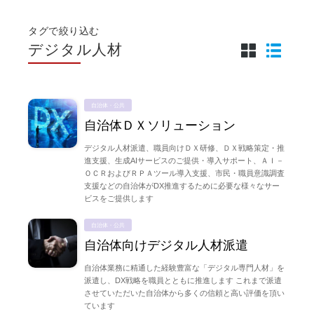
タグで絞り込む
デジタル人材
自治体・公共
自治体ＤＸソリューション
デジタル人材派遣、職員向けＤＸ研修、ＤＸ戦略策定・推
進支援、生成AIサービスのご提供・導入サポート、ＡＩ－
ＯＣＲおよびＲＰＡツール導入支援、市民・職員意識調査
支援などの自治体がDX推進するために必要な様々なサー
ビスをご提供します
自治体・公共
自治体向けデジタル人材派遣
自治体業務に精通した経験豊富な「デジタル専門人材」を
派遣し、DX戦略を職員とともに推進します これまで派遣
させていただいた自治体から多くの信頼と高い評価を頂い
ています