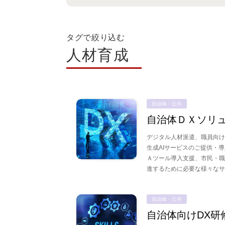
タグで絞り込む
人材育成
自治体・公共
自治体ＤＸソリ
デジタル人材派遣、職員向け
生成AIサービスのご提供・
Ａツール導入支援、市民・職
進するために必要な様々な
自治体・公共
自治体向けDX研