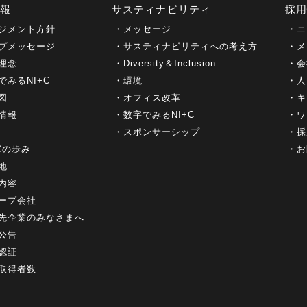
情報
サスティナビリティ
採
ジメント方針
メッセージ
ニ
プメッセージ
サスティナビリティへの考え方
メ
理念
Diversity＆Inclusion
会
でみるNI+C
環境
人
図
オフィス改革
キ
情報
数字でみるNI+C
ワ
スポンサーシップ
採
+Cの歩み
お
地
内容
ープ会社
先企業のみなさまへ
公告
認証
取得者数