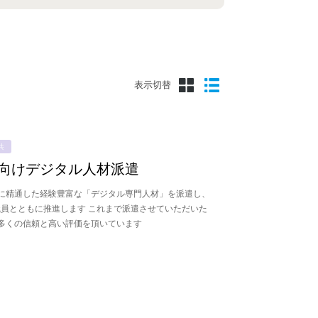
表示切替
共
向けデジタル人材派遣
に精通した経験豊富な「デジタル専門人材」を派遣し、
職員とともに推進します これまで派遣させていただいた
多くの信頼と高い評価を頂いています