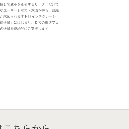
解して変革を牽引するリーダーだけで
やユーザーも能力・意識を持ち、組織
が求められます NTTインテグレーシ
礎研修」にはじまり、ＤＸの推進フェ
の研修を継続的にご支援します
はこちらから