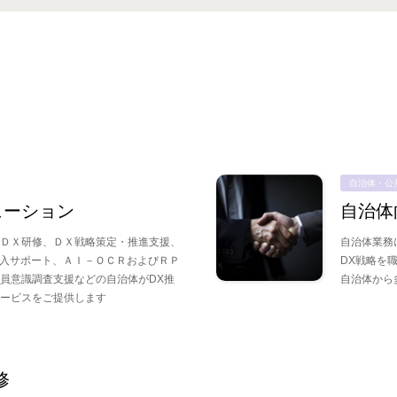
自治体・公
ューション
自治体
ＤＸ研修、ＤＸ戦略策定・推進支援、
自治体業務
導入サポート、ＡＩ－ＯＣＲおよびＲＰ
DX戦略を
員意識調査支援などの自治体がDX推
自治体から
サービスをご提供します
修