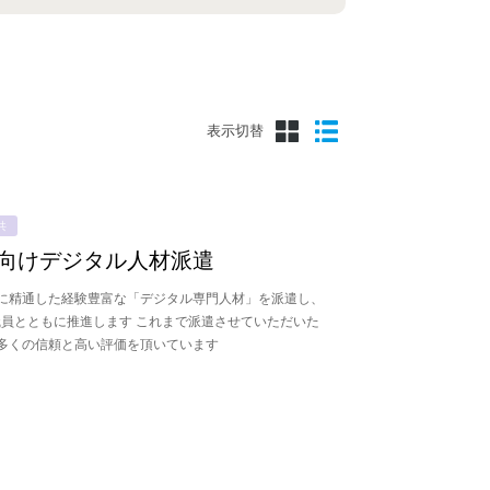
表示切替
共
向けデジタル人材派遣
に精通した経験豊富な「デジタル専門人材」を派遣し、
職員とともに推進します これまで派遣させていただいた
多くの信頼と高い評価を頂いています