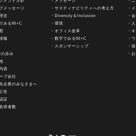
ジメント方針
メッセージ
ニ
プメッセージ
サスティナビリティへの考え方
メ
理念
Diversity＆Inclusion
会
でみるNI+C
環境
人
図
オフィス改革
キ
情報
数字でみるNI+C
ワ
スポンサーシップ
採
+Cの歩み
お
地
内容
ープ会社
先企業のみなさまへ
公告
認証
取得者数