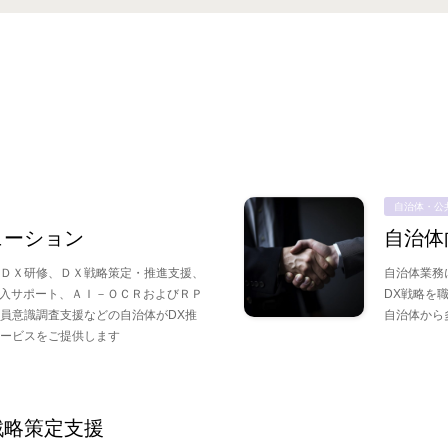
自治体・公
ューション
自治体
ＤＸ研修、ＤＸ戦略策定・推進支援、
自治体業務
導入サポート、ＡＩ－ＯＣＲおよびＲＰ
DX戦略を
員意識調査支援などの自治体がDX推
自治体から
サービスをご提供します
戦略策定支援