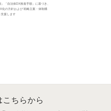
画」「自治体DX推進手順」に基づき、
DX化の方針および 戦略立案・体制構
を支援します
はこちらから