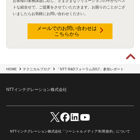
お客様の業務課題に応じ、さまざまなソリューションの中からベス
Flexera
(1)
MQ
(1)
データ連携
(1)
Verify
(5)
watsonx
(16)
生成AI
(26)
トな組合せで、
ご提案をさせていただきます。お困りのことがござ
Wi-Fi
(1)
データレイクハウス
(5)
watsonx.data
(3)
データベース
(3)
いましたらお気軽にお問い合わせください。
データウェアハウス
(3)
データレイク
(4)
DWH
(3)
RAG
(6)
AI
(14)
海外
(8)
ハッカソン
(6)
CES
(9)
若手
(8)
グローバル
(12)
musubiii
(6)
無線LAN
(1)
データインテグレーション
(20)
生成AI活用
(11)
海外研修
(4)
インド
(4)
メールでのお問い合わせは
こちらから
Data Governance
(1)
Data Management
(1)
Lineage
(1)
パスワード
(2)
IDaaS
(2)
ID管理
(3)
API Connect
(1)
AWS Cognito
(1)
black hat
(2)
DEFCON
(2)
BIツール
(1)
Ionic
(2)
SPSS CaDS
(1)
内部不正対策
(2)
特権ID管理
(3)
IBM App Connect
(1)
Aspera
(1)
Aspera on Cloud
(1)
CrowdStrike
(3)
IBM webMethods Integration
(1)
Mulesoft Anypoint Platform
(1)
IBM webMethods API Management
(1)
IBM API Connect
(1)
cdp
(3)
Engage Cros
(11)
動画
(5)
CES2025
(1)
OpenAI
(2)
Sora
(2)
Redshift
(1)
「NTT R&Dフォーラム2017」参加レポート
HOME
テクニカルブログ
どこでも学べる！あなたのためのナレッジセミナー
(5)
ECS
(1)
コンテナ
(3)
QuickSight
(1)
AI Agent
(4)
AIエージェント
(8)
Excel
(1)
iDoperation
(1)
不正アクセス
(1)
新入社員
(3)
セキュリティインシデント
(3)
インシデント
(4)
NTTインテグレーション株式会社
GenAI
(4)
USB
(1)
議事録
(1)
自動化
(1)
ISO20022
(2)
交通費精算
(8)
USBメモリ
(1)
Think
(1)
外国送金
(1)
電帳法（電子帳簿保存法）
(1)
暗号化通信プロトコル（TLS 1.3）
(1)
SDPF
(1)
RSAC2025
(1)
RSA Conference
(1)
RSAカンファレンス
(1)
セキュリティ意識
(1)
databricks
(2)
コラム
(18)
SFA
(1)
dataiku
(2)
Zscaler
(5)
Veo 3
(1)
AI動画生成
(2)
イベントレポート
(1)
Qilin
(1)
RaaS
(3)
サプライチェーン
(2)
Z-FILTER
(1)
Gemini
(2)
セキュリティ教育
(2)
未経験
(1)
MFA
(1)
データファブリック
(1)
データレイクハウスソリューション
(1)
NTTインテグレーション株式会社「
ソーシャルメディア利用規約
」について
CES 2026
(2)
ゼロトラストネットワーク
(3)
watsonx Orchestrate
(4)
Slack
(2)
wxo
(1)
プリビルドエージェント
(1)
自工会ガイドライン
(1)
脆弱性診断
(1)