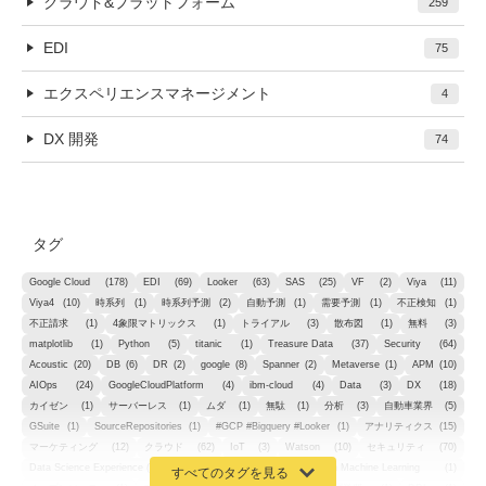
クラウド&プラットフォーム
259
EDI
75
エクスペリエンスマネージメント
4
DX 開発
74
タグ
Google Cloud
(178)
EDI
(69)
Looker
(63)
SAS
(25)
VF
(2)
Viya
(11)
Viya4
(10)
時系列
(1)
時系列予測
(2)
自動予測
(1)
需要予測
(1)
不正検知
(1)
不正請求
(1)
4象限マトリックス
(1)
トライアル
(3)
散布図
(1)
無料
(3)
matplotlib
(1)
Python
(5)
titanic
(1)
Treasure Data
(37)
Security
(64)
Acoustic
(20)
DB
(6)
DR
(2)
google
(8)
Spanner
(2)
Metaverse
(1)
APM
(10)
AIOps
(24)
GoogleCloudPlatform
(4)
ibm-cloud
(4)
Data
(3)
DX
(18)
カイゼン
(1)
サーバーレス
(1)
ムダ
(1)
無駄
(1)
分析
(3)
自動車業界
(5)
GSuite
(1)
SourceRepositories
(1)
#GCP #Bigquery #Looker
(1)
アナリティクス
(15)
マーケティング
(12)
クラウド
(62)
IoT
(3)
Watson
(10)
セキュリティ
(70)
Data Science Experience (DSX)
(1)
Spark
(1)
Watson Machine Learning
(1)