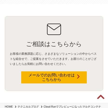
データインテグレーション
(20)
生成AI活用
(11)
海外研修
(4)
インド
(4)
Data Governance
(1)
Data Management
(1)
Lineage
(1)
パスワード
(2)
IDaaS
(2)
ID管理
(3)
API Connect
(1)
AWS Cognito
(1)
black hat
(2)
DEFCON
(2)
BIツール
(1)
Ionic
(2)
SPSS CaDS
(1)
内部不正対策
(2)
特権ID管理
(3)
IBM App Connect
(1)
Aspera
(1)
Aspera on Cloud
(1)
CrowdStrike
(3)
IBM webMethods Integration
(1)
Mulesoft Anypoint Platform
(1)
IBM webMethods API Management
(1)
IBM API Connect
(1)
cdp
(3)
Engage Cros
(11)
動画
(5)
CES2025
(1)
OpenAI
(2)
Sora
(2)
Redshift
(1)
どこでも学べる！あなたのためのナレッジセミナー
(5)
ECS
(1)
コンテナ
(3)
ご相談はこちらから
QuickSight
(1)
AI Agent
(4)
AIエージェント
(8)
Excel
(1)
iDoperation
(1)
不正アクセス
(1)
新入社員
(3)
セキュリティインシデント
(3)
インシデント
(4)
お客様の業務課題に応じ、さまざまなソリューションの中からベス
GenAI
(4)
USB
(1)
議事録
(1)
自動化
(1)
ISO20022
(2)
交通費精算
(9)
トな組合せで、
ご提案をさせていただきます。お困りのことがござ
USBメモリ
(1)
Think
(1)
外国送金
(1)
電帳法（電子帳簿保存法）
(1)
いましたらお気軽にお問い合わせください。
暗号化通信プロトコル（TLS 1.3）
(1)
SDPF
(1)
RSAC2025
(1)
RSA Conference
(1)
RSAカンファレンス
(1)
セキュリティ意識
(1)
databricks
(2)
コラム
(18)
SFA
(1)
dataiku
(2)
Zscaler
(5)
Veo 3
(1)
AI動画生成
(2)
イベントレポート
(1)
Qilin
(1)
メールでのお問い合わせは
RaaS
(3)
サプライチェーン
(2)
Z-FILTER
(1)
Gemini
(2)
セキュリティ教育
(2)
こちらから
未経験
(1)
MFA
(1)
データファブリック
(1)
データレイクハウスソリューション
(1)
CES 2026
(2)
ゼロトラストネットワーク
(3)
watsonx Orchestrate
(4)
Slack
(2)
wxo
(1)
プリビルドエージェント
(1)
自工会ガイドライン
(1)
脆弱性診断
(1)
SIEM
(1)
LLM
(1)
watsonx.ai
(1)
2025Zscalerアドカレンダー
(1)
#2025Zscalerアドカレンダー
(1)
Red Hat OpenShift
(2)
インフラモダナイズ
(2)
脱VMware
(2)
サイバーセキュリティ
(2)
IBM Cloud
(1)
Alteryx
(5)
Project BOB
(2)
Cloud Runでプレビューになったマルチコンテナ
HOME
テクニカルブログ