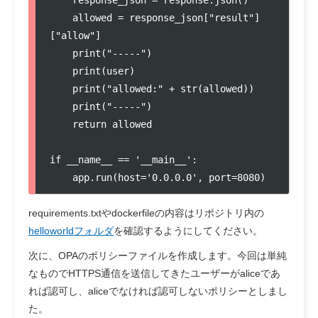
    allowed = response_json["result"]
["allow"]

    print("-----")

    print(user)

    print("allowed:" + str(allowed))

    print("-----")

    return allowed

if __name__ == '__main__':

    app.run(host='0.0.0.0', port=8080)
requirements.txtやdockerfileの内容はリポジトリ内の
helloworldフォルダ
を確認するようにしてください。
次に、OPAのポリシーファイルを作成します。今回は単純
なものでHTTPS通信を送信してきたユーザーがaliceであ
れば認可し、aliceでなければ認可しないポリシーとしまし
た。