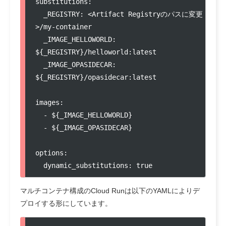
substitutions:

  _REGISTRY: <Artifact Registryのパスに変更
>/my-container

  _IMAGE_HELLOWORLD: 
${_REGISTRY}/helloworld:latest

  _IMAGE_OPASIDECAR: 
${_REGISTRY}/opasidecar:latest

images:

  - ${_IMAGE_HELLOWORLD}

  - ${_IMAGE_OPASIDECAR}

options:

  dynamic_substitutions: true
マルチコンテナ構成のCloud Runは以下のYAMLによりデ
プロイする形にしています。