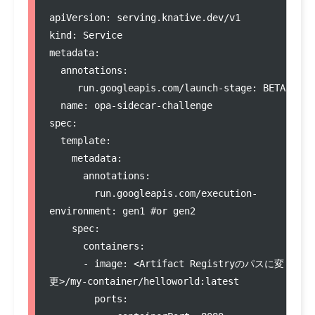
apiVersion: serving.knative.dev/v1

kind: Service

metadata:

  annotations:

     run.googleapis.com/launch-stage: BETA

  name: opa-sidecar-challenge

spec:

  template:

    metadata:

      annotations:

        run.googleapis.com/execution-
environment: gen1 #or gen2

    spec:

      containers:

      - image: <Artifact Registryのパスに変
更>/my-container/helloworld:latest

        ports:
