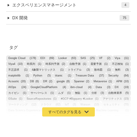
エクスペリエンスマネージメント
4
DX 開発
75
タグ
Google Cloud
(178)
EDI
(69)
Looker
(63)
SAS
(25)
VF
(2)
Viya
(11)
Viya4
(10)
時系列
(1)
時系列予測
(2)
自動予測
(1)
需要予測
(1)
不正検知
(1)
不正請求
(1)
4象限マトリックス
(1)
トライアル
(3)
散布図
(1)
無料
(3)
matplotlib
(1)
Python
(5)
titanic
(1)
Treasure Data
(37)
Security
(64)
Acoustic
(20)
DB
(6)
DR
(2)
google
(8)
Spanner
(2)
Metaverse
(1)
APM
(10)
AIOps
(24)
GoogleCloudPlatform
(4)
ibm-cloud
(4)
Data
(3)
DX
(19)
カイゼン
(1)
サーバーレス
(1)
ムダ
(1)
無駄
(1)
分析
(3)
自動車業界
(5)
GSuite
(1)
SourceRepositories
(1)
#GCP #Bigquery #Looker
(1)
アナリティクス
(15)
マーケティング
(12)
クラウド
(62)
IoT
(3)
Watson
(10)
セキュリティ
(70)
Data Science Experience (DSX)
(1)
Spark
(1)
Watson Machine Learning
(1)
オープンソース
(1)
チーム分析
(1)
機械学習
(3)
深層学習
(1)
DDI
(1)
QRadar
(1)
SOC
(2)
セキュリティ監視サービス
(3)
標的型サイバー攻撃対策
(1)
MSP
(15)
Google Workspace
(5)
量子コンピューティング
(1)
IBM
(3)
Quantum
(2)
CP4D
(5)
Oracle
(1)
Snowflake
(1)
脆弱性
(2)
脆弱性調査
(4)
API
(11)