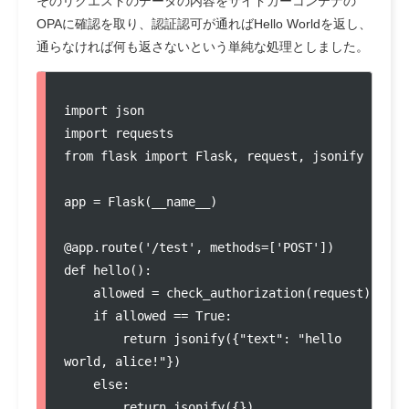
そのリクエストのデータの内容をサイドカーコンテナの
OPAに確認を取り、認証認可が通ればHello Worldを返し、
通らなければ何も返さないという単純な処理としました。
import json

import requests

from flask import Flask, request, jsonify

app = Flask(__name__)

@app.route('/test', methods=['POST'])

def hello():

    allowed = check_authorization(request)

    if allowed == True:

        return jsonify({"text": "hello 
world, alice!"})

    else:

        return jsonify({})
