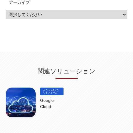
アーカイブ
IBM i
(9)
モダナイズ
(11)
RPG
(1)
HubSpot
(16)
MA
(24)
営業支援
(2)
マーケティングオートメーション
(13)
SASE
(11)
データ利活用
(2)
GWS
(2)
AppSheet
(1)
Cloud Identity
(1)
Google Meet
(1)
Unica
(1)
メール配信
(1)
グループウェア
(1)
サスティナビリティ
(1)
脱炭素
(1)
SSE
(1)
Db2
(1)
Db2WoC
(1)
Db2Warehouse
(1)
Db2wh
(1)
IIAS
(1)
ランサムウェア
(13)
ARM
(5)
ChatGPT
(3)
EDR
(9)
セキュリティアリーナ
(2)
ローカル5G
(3)
無線
(4)
ETL
(3)
IICS
(5)
illumio
(6)
マイクロセグメンテーション
(6)
サイバー攻撃
(9)
AWS
(13)
SPSS
(2)
SPSS Modeler
(4)
ライセンス
(1)
データ分析
(3)
タブレット端末サービス
(1)
BigQuery
(1)
CRM
(9)
HubSpot CRM
(6)
ServiceNow
(4)
試験対策
(2)
ギガらく5G
(2)
BigFix
(4)
情報漏えい
(2)
内部不正
(5)
エンドポイント管理
(2)
Netskope
(4)
DLP
(2)
IBM Cloud Pak for Data
(2)
BMS
(1)
導入
(1)
プロセス
(1)
標準化
(1)
関連ソリューション
コールセンター
(1)
AI OCR
(1)
オンプレミス型
(1)
クラウド型
(1)
IDMC
(2)
DataStage
(5)
Web-EDI
(1)
DX化
(3)
Web API
(1)
# IDMC
(1)
# IICS
(1)
NICMA
(1)
製造業
(3)
プロトコル
(1)
Tableau
(2)
ペーパーレス
(1)
AI-OCR
(1)
BPO
(1)
FAX
(1)
FAX受注
(1)
自動連携
(2)
効率化
(2)
BI
(5)
金融
(1)
クラウド&プラ
比較
(1)
情報漏洩
(6)
CSPM
ットフォーム
(1)
設定ミス
(1)
PSTNマイグレ
(1)
2024年問題
(1)
ISDN終了
(1)
Guardium
(3)
海外イベント
(4)
イベント
(1)
AI for Security
(1)
Google
Security for AI
(1)
RSAC2024
(1)
RSA Conference 2024
(1)
パッチ管理
(3)
Cloud
資産管理
(1)
ILMT
(1)
IT資産管理
(2)
サブキャパシティーライセンス
(1)
Flexera
(1)
MQ
(1)
データ連携
(1)
Verify
(5)
watsonx
(16)
生成AI
(26)
Wi-Fi
(1)
データレイクハウス
(5)
watsonx.data
(3)
データベース
(3)
データウェアハウス
(3)
データレイク
(4)
DWH
(3)
RAG
(6)
AI
(14)
海外
(8)
ハッカソン
(6)
CES
(9)
若手
(8)
グローバル
(12)
musubiii
(6)
無線LAN
(1)