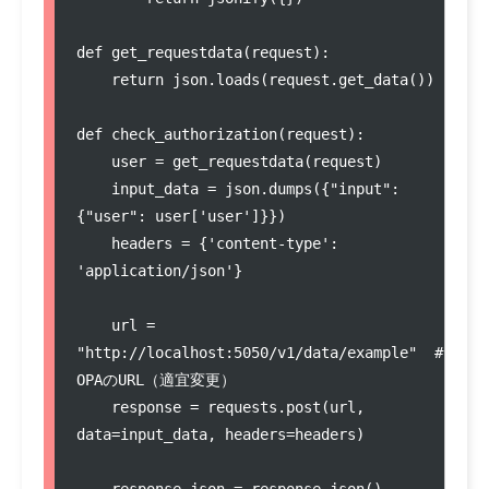
def get_requestdata(request):

    return json.loads(request.get_data())

def check_authorization(request):

    user = get_requestdata(request)

    input_data = json.dumps({"input": 
{"user": user['user']}})

    headers = {'content-type': 
'application/json'}

    url = 
"http://localhost:5050/v1/data/example"  # 
OPAのURL（適宜変更）

    response = requests.post(url, 
data=input_data, headers=headers)

    response_json = response.json()
