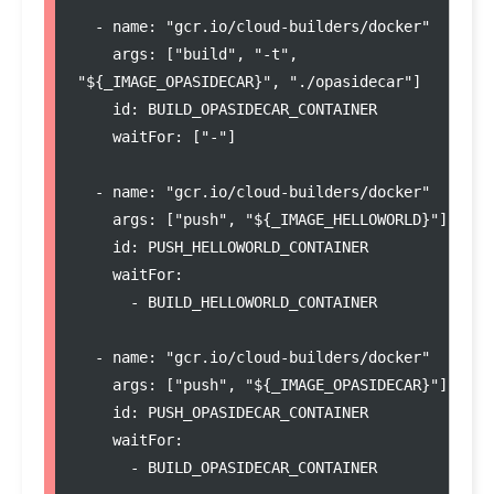
  - name: "gcr.io/cloud-builders/docker"

    args: ["build", "-t", 
"${_IMAGE_OPASIDECAR}", "./opasidecar"]

    id: BUILD_OPASIDECAR_CONTAINER

    waitFor: ["-"]

  - name: "gcr.io/cloud-builders/docker"

    args: ["push", "${_IMAGE_HELLOWORLD}"]

    id: PUSH_HELLOWORLD_CONTAINER

    waitFor:

      - BUILD_HELLOWORLD_CONTAINER

  - name: "gcr.io/cloud-builders/docker"

    args: ["push", "${_IMAGE_OPASIDECAR}"]

    id: PUSH_OPASIDECAR_CONTAINER

    waitFor:

      - BUILD_OPASIDECAR_CONTAINER
