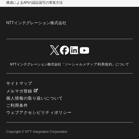
AI駆動型開発
(3)
Bob
(6)
Antigravity
(3)
AI駆動開発
(4)
構成によるAPIの認証認可の実装方法
NI+Cインシデント緊急収束サービス
(1)
キャンペーン
(1)
DX開発
(3)
スマートゴー
(3)
Smart Go
(3)
AI駆動開発、Project BOB、生成AI活用
(1)
Bobathon
(3)
Alteryx One
(3)
ランサムウェア対策
(1)
Flow
(1)
Veo3.1
(1)
Apache Iceberg
(1)
パスキー
(1)
NTTインテグレーション株式会社
パスワードレス
(2)
AISecurity
(1)
SecurityforAI
(1)
AIforSecurity
(1)
受発注業務
(1)
部品サプライヤー
(1)
ALog
(1)
NI+Cセキュリティアリーナ
(1)
IBM Think 2026
(2)
SCS評価制度
(1)
サプライチェーン強化に向けたセキュリティ対策評価制度
(1)
マイグレーション
(1)
経費精算
(4)
AIツール
(1)
Fortinet
(1)
Fortigate
(1)
Fortibleed
(1)
ZDX
(1)
danect⁺
(1)
Treasure AI
(1)
AI議事録・要約
(1)
PLAUD - Plaud.ai
(1)
AI文字起こし・録音
(1)
NTTインテグレーション株式会社「
ソーシャルメディア利用規約
」について
サイトマップ
メルマガ登録
個人情報の取り扱いについて
ご利用条件
ウェブアクセシビリティポリシー
Copyright © NTT Integration Corporation