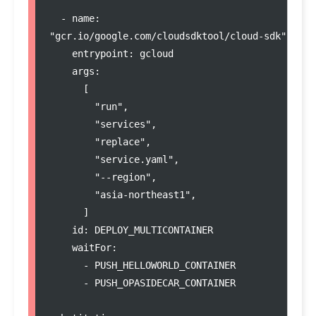
  - name: 
"gcr.io/google.com/cloudsdktool/cloud-sdk"

    entrypoint: gcloud

    args:

      [

        "run",

        "services",

        "replace",

        "service.yaml",

        "--region",

        "asia-northeast1",

      ]

    id: DEPLOY_MULTICONTAINER

    waitFor:

      - PUSH_HELLOWORLD_CONTAINER

      - PUSH_OPASIDECAR_CONTAINER
