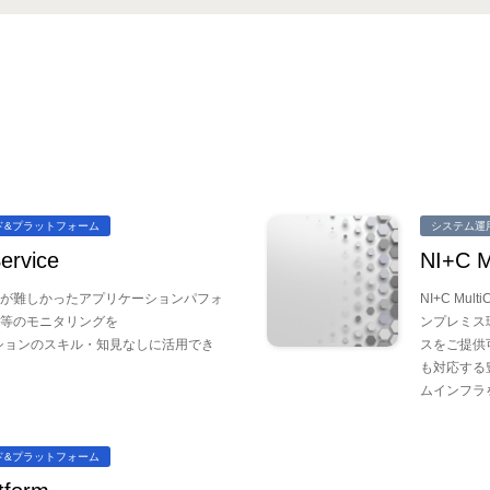
ド&プラットフォーム
システム運
ervice
NI+C M
が難しかったアプリケーションパフォ
NI+C M
O等のモニタリングを
ンプレミス
yソリューションのスキル・知見なしに活用でき
スをご提供可能
も対応する
ムインフラ
ド&プラットフォーム