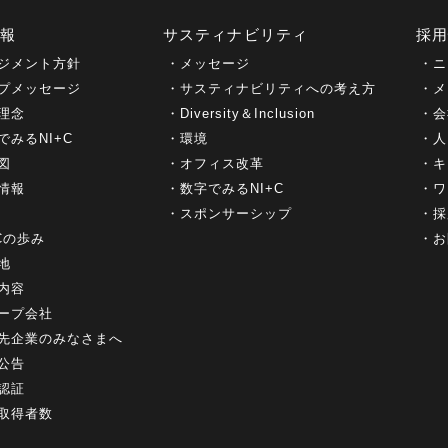
情報
サスティナビリティ
採
ジメント方針
メッセージ
ニ
プメッセージ
サスティナビリティへの考え方
メ
理念
Diversity＆Inclusion
会
でみるNI+C
環境
人
図
オフィス改革
キ
情報
数字でみるNI+C
ワ
スポンサーシップ
採
+Cの歩み
お
地
内容
ープ会社
先企業のみなさまへ
公告
認証
取得者数