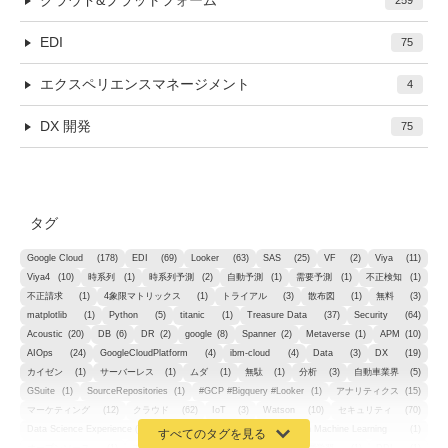
クラウド&プラットフォーム
259
EDI
75
エクスペリエンスマネージメント
4
DX 開発
75
タグ
Google Cloud
(178)
EDI
(69)
Looker
(63)
SAS
(25)
VF
(2)
Viya
(11)
Viya4
(10)
時系列
(1)
時系列予測
(2)
自動予測
(1)
需要予測
(1)
不正検知
(1)
不正請求
(1)
4象限マトリックス
(1)
トライアル
(3)
散布図
(1)
無料
(3)
matplotlib
(1)
Python
(5)
titanic
(1)
Treasure Data
(37)
Security
(64)
Acoustic
(20)
DB
(6)
DR
(2)
google
(8)
Spanner
(2)
Metaverse
(1)
APM
(10)
AIOps
(24)
GoogleCloudPlatform
(4)
ibm-cloud
(4)
Data
(3)
DX
(19)
カイゼン
(1)
サーバーレス
(1)
ムダ
(1)
無駄
(1)
分析
(3)
自動車業界
(5)
GSuite
(1)
SourceRepositories
(1)
#GCP #Bigquery #Looker
(1)
アナリティクス
(15)
マーケティング
(12)
クラウド
(62)
IoT
(3)
Watson
(10)
セキュリティ
(70)
Data Science Experience (DSX)
(1)
Spark
(1)
Watson Machine Learning
(1)