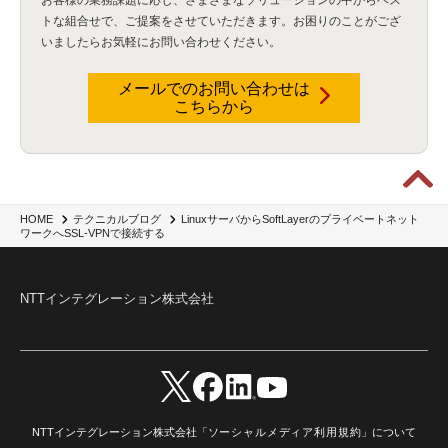
お客様の業務課題に応じ、さまざまなソリューションの中からベス
Flexera
(1)
MQ
(1)
データ連携
(1)
Verify
(5)
watsonx
(16)
生成AI
(26)
トな組合せで、
ご提案をさせていただきます。お困りのことがござ
Wi-Fi
(1)
データレイクハウス
(5)
watsonx.data
(3)
データベース
(3)
いましたらお気軽にお問い合わせください。
データウェアハウス
(3)
データレイク
(4)
DWH
(3)
RAG
(6)
AI
(14)
海外
(8)
ハッカソン
(6)
CES
(9)
若手
(8)
グローバル
(12)
musubiii
(6)
無線LAN
(1)
データインテグレーション
(20)
生成AI活用
(11)
海外研修
(4)
インド
(4)
メールでのお問い合わせは
こちらから
Data Governance
(1)
Data Management
(1)
Lineage
(1)
パスワード
(2)
IDaaS
(2)
ID管理
(3)
API Connect
(1)
AWS Cognito
(1)
black hat
(2)
DEFCON
(2)
BIツール
(1)
Ionic
(2)
SPSS CaDS
(1)
内部不正対策
(2)
特権ID管理
(3)
IBM App Connect
(1)
Aspera
(1)
Aspera on Cloud
(1)
CrowdStrike
(3)
IBM webMethods Integration
(1)
Mulesoft Anypoint Platform
(1)
IBM webMethods API Management
(1)
IBM API Connect
(1)
cdp
(3)
Engage Cros
(11)
動画
(5)
CES2025
(1)
OpenAI
(2)
Sora
(2)
Redshift
(1)
LinuxサーバからSoftLayerのプライベートネット
HOME
テクニカルブログ
ワークへSSL-VPNで接続する
どこでも学べる！あなたのためのナレッジセミナー
(5)
ECS
(1)
コンテナ
(3)
QuickSight
(1)
AI Agent
(4)
AIエージェント
(8)
Excel
(1)
iDoperation
(1)
不正アクセス
(1)
新入社員
(3)
セキュリティインシデント
(3)
インシデント
(4)
GenAI
(4)
USB
(1)
議事録
(1)
自動化
(1)
ISO20022
(2)
交通費精算
(9)
NTTインテグレーション株式会社
USBメモリ
(1)
Think
(1)
外国送金
(1)
電帳法（電子帳簿保存法）
(1)
暗号化通信プロトコル（TLS 1.3）
(1)
SDPF
(1)
RSAC2025
(1)
RSA Conference
(1)
RSAカンファレンス
(1)
セキュリティ意識
(1)
databricks
(2)
コラム
(18)
SFA
(1)
dataiku
(2)
Zscaler
(5)
Veo 3
(1)
AI動画生成
(2)
イベントレポート
(1)
Qilin
(1)
RaaS
(3)
サプライチェーン
(2)
Z-FILTER
(1)
Gemini
(2)
セキュリティ教育
(2)
未経験
(1)
MFA
(1)
データファブリック
(1)
データレイクハウスソリューション
(1)
CES 2026
(2)
ゼロトラストネットワーク
(3)
watsonx Orchestrate
(4)
Slack
(2)
NTTインテグレーション株式会社「
ソーシャルメディア利用規約
」について
wxo
(1)
プリビルドエージェント
(1)
自工会ガイドライン
(1)
脆弱性診断
(1)