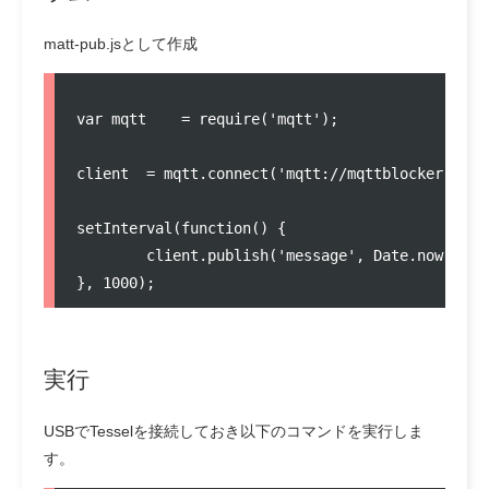
matt-pub.jsとして作成
var mqtt    = require('mqtt');

client  = mqtt.connect('mqtt://mqttblocker:1883'
setInterval(function() {

        client.publish('message', Date.now().toS
実行
USBでTesselを接続しておき以下のコマンドを実行しま
す。