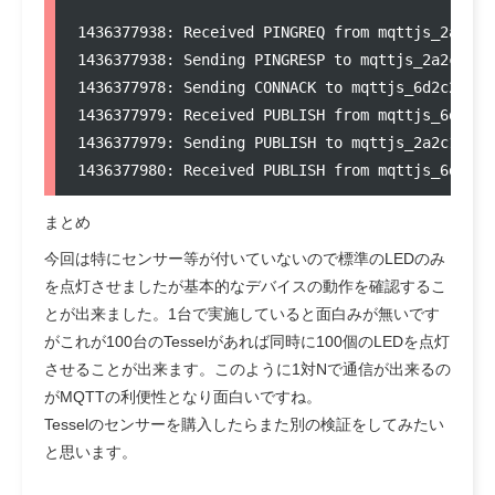
1436377938: Received PINGREQ from mqttjs_2a2c154
1436377938: Sending PINGRESP to mqttjs_2a2c1548f
1436377978: Sending CONNACK to mqttjs_6d2c22bb23
1436377979: Received PUBLISH from mqttjs_6d2c22
1436377979: Sending PUBLISH to mqttjs_2a2c1548f
まとめ
今回は特にセンサー等が付いていないので標準のLEDのみ
を点灯させましたが基本的なデバイスの動作を確認するこ
とが出来ました。1台で実施していると面白みが無いです
がこれが100台のTesselがあれば同時に100個のLEDを点灯
させることが出来ます。このように1対Nで通信が出来るの
がMQTTの利便性となり面白いですね。
Tesselのセンサーを購入したらまた別の検証をしてみたい
と思います。