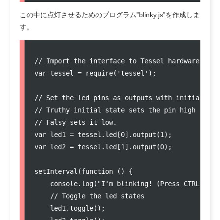
この中に点灯させるためのプログラム”blinky.js”を作成しま
す。
// Import the interface to Tessel hardware

var tessel = require('tessel');

// Set the led pins as outputs with initial stat
// Truthy initial state sets the pin high

// Falsy sets it low.

var led1 = tessel.led[0].output(1);

var led2 = tessel.led[1].output(0);

setInterval(function () {

    console.log("I'm blinking! (Press CTRL + C t
    // Toggle the led states

    led1.toggle();
