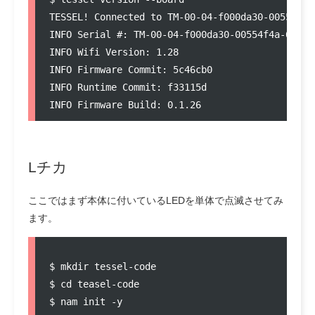
TESSEL! Connected to TM-00-04-f000da30-00554f4a-
INFO Serial #: TM-00-04-f000da30-00554f4a-683425
INFO Wifi Version: 1.28

INFO Firmware Commit: 5c46cb0

INFO Runtime Commit: f33115d

Lチカ
ここではまず本体に付いているLEDを単体で点滅させてみ
ます。
$ mkdir tessel-code

$ cd teasel-code
