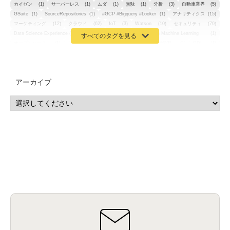
カイゼン
(1)
サーバーレス
(1)
ムダ
(1)
無駄
(1)
分析
(3)
自動車業界
(5)
GSuite
(1)
SourceRepositories
(1)
#GCP #Bigquery #Looker
(1)
アナリティクス
(15)
マーケティング
(12)
クラウド
(62)
IoT
(3)
Watson
(10)
セキュリティ
(70)
Data Science Experience (DSX)
(1)
Spark
(1)
Watson Machine Learning
(1)
オープンソース
(1)
チーム分析
(1)
機械学習
(3)
深層学習
(1)
DDI
(1)
QRadar
(1)
SOC
(2)
セキュリティ監視サービス
(3)
標的型サイバー攻撃対策
(1)
MSP
(15)
Google Workspace
(5)
量子コンピューティング
(1)
IBM
(3)
Quantum
(2)
CP4D
(5)
Oracle
(1)
Snowflake
(1)
脆弱性
(2)
脆弱性調査
(4)
API
(11)
アーカイブ
IBM i
(9)
モダナイズ
(11)
RPG
(1)
HubSpot
(16)
MA
(24)
営業支援
(2)
マーケティングオートメーション
(13)
SASE
(11)
データ利活用
(2)
GWS
(2)
AppSheet
(1)
Cloud Identity
(1)
Google Meet
(1)
Unica
(1)
メール配信
(1)
グループウェア
(1)
サスティナビリティ
(1)
脱炭素
(1)
SSE
(1)
Db2
(1)
Db2WoC
(1)
Db2Warehouse
(1)
Db2wh
(1)
IIAS
(1)
ランサムウェア
(13)
ARM
(5)
ChatGPT
(3)
EDR
(9)
セキュリティアリーナ
(2)
ローカル5G
(3)
無線
(4)
ETL
(3)
IICS
(5)
illumio
(6)
マイクロセグメンテーション
(6)
サイバー攻撃
(9)
AWS
(13)
SPSS
(2)
SPSS Modeler
(4)
ライセンス
(1)
データ分析
(3)
タブレット端末サービス
(1)
BigQuery
(1)
CRM
(9)
HubSpot CRM
(6)
ServiceNow
(4)
試験対策
(2)
ギガらく5G
(2)
BigFix
(4)
情報漏えい
(2)
内部不正
(5)
エンドポイント管理
(2)
Netskope
(4)
DLP
(2)
IBM Cloud Pak for Data
(2)
BMS
(1)
導入
(1)
プロセス
(1)
標準化
(1)
コールセンター
(1)
AI OCR
(1)
オンプレミス型
(1)
クラウド型
(1)
IDMC
(2)
DataStage
(5)
Web-EDI
(1)
DX化
(3)
Web API
(1)
# IDMC
(1)
# IICS
(1)
NICMA
(1)
製造業
(3)
プロトコル
(1)
Tableau
(2)
ペーパーレス
(1)
AI-OCR
(1)
BPO
(1)
FAX
(1)
FAX受注
(1)
自動連携
(2)
効率化
(2)
BI
(5)
金融
(1)