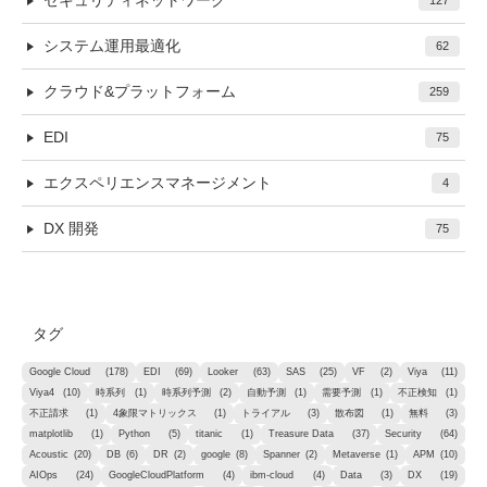
セキュリティネットワーク
127
システム運用最適化
62
クラウド&プラットフォーム
259
EDI
75
エクスペリエンスマネージメント
4
DX 開発
75
タグ
Google Cloud
(178)
EDI
(69)
Looker
(63)
SAS
(25)
VF
(2)
Viya
(11)
Viya4
(10)
時系列
(1)
時系列予測
(2)
自動予測
(1)
需要予測
(1)
不正検知
(1)
不正請求
(1)
4象限マトリックス
(1)
トライアル
(3)
散布図
(1)
無料
(3)
matplotlib
(1)
Python
(5)
titanic
(1)
Treasure Data
(37)
Security
(64)
Acoustic
(20)
DB
(6)
DR
(2)
google
(8)
Spanner
(2)
Metaverse
(1)
APM
(10)
AIOps
(24)
GoogleCloudPlatform
(4)
ibm-cloud
(4)
Data
(3)
DX
(19)