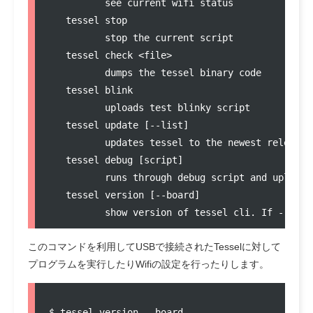
          see current wifi status

   tessel stop

          stop the current script

   tessel check <file>

          dumps the tessel binary code

   tessel blink

          uploads test blinky script

   tessel update [--list]

          updates tessel to the newest released
   tessel debug [script]

          runs through debug script and uploads 
   tessel version [--board]

このコマンドを利用してUSBで接続されたTesselに対して
プログラムを実行したりWifiの設定を行ったりします。
$ tessel version --board
