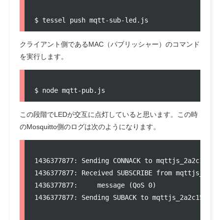
クライアント側であるMAC（パブリッシャー）のコマンド
を実行します。
この段階でLEDが交互に点灯していると思います。この時
のMosquitto側のログは次のようになります。
1436377877: Sending CONNACK to mqttjs_2a2c1548f8
1436377877: Received SUBSCRIBE from mqttjs_2a2c1
1436377877:     message (QoS 0)

1436377877: Sending SUBACK to mqttjs_2a2c1548f84