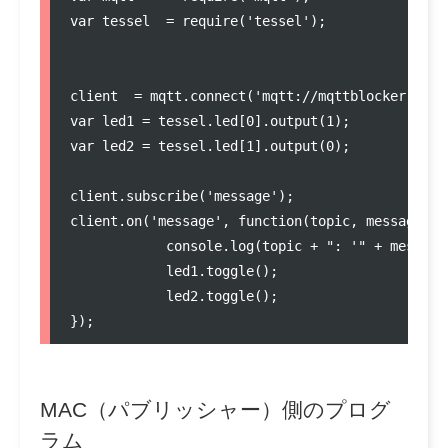
var tessel  = require('tessel');

client  = mqtt.connect('mqtt://mqttblocker:1883'
var led1 = tessel.led[0].output(1);

var led2 = tessel.led[1].output(0);

client.subscribe('message');

client.on('message', function(topic, message, pa
            console.log(topic + ": '" + message)
            led1.toggle();

            led2.toggle();

MAC（パブリッシャー）側のプログ
ラム