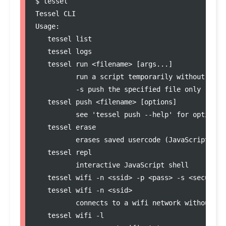
$ tessel

Tessel CLI

Usage:

   tessel list

   tessel logs

   tessel run <filename> [args...]

          run a script temporarily without writi
          -s push the specified file only (rath
   tessel push <filename> [options]

          see 'tessel push --help' for options l
   tessel erase

          erases saved usercode (JavaScript) on 
   tessel repl

          interactive JavaScript shell

   tessel wifi -n <ssid> -p <pass> -s <security
   tessel wifi -n <ssid>

          connects to a wifi network without a p
   tessel wifi -l
