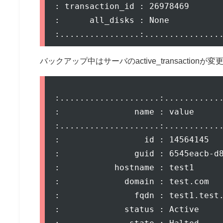
: transaction_id : 26978469       
:      all_disks : None           
バックアップ中はサーバのactive_transactionが
:....................:............
:               name : value      
:....................:............
:                 id : 14564145   
:               guid : 6545eacb-d8
:           hostname : test1      
:             domain : test.com   
:               fqdn : test1.test.
:             status : Active     