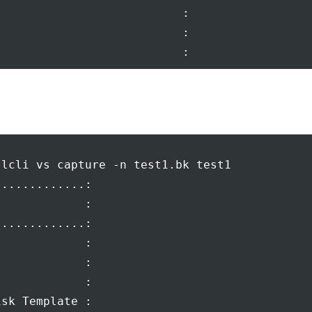
                          :

                          :

lcli vs capture -n test1.bk test1

............:

            :

............:

            :

            :

            :

sk Template :
