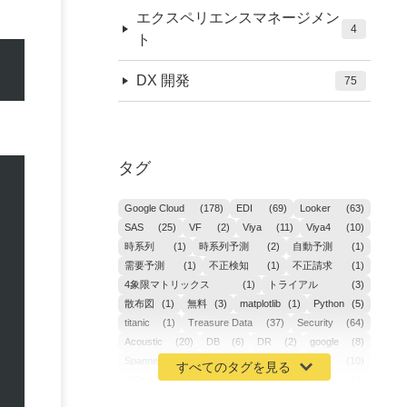
エクスペリエンスマネージメン
4
ト
DX 開発
75
タグ
Google Cloud
(178)
EDI
(69)
Looker
(63)
SAS
(25)
VF
(2)
Viya
(11)
Viya4
(10)
時系列
(1)
時系列予測
(2)
自動予測
(1)
需要予測
(1)
不正検知
(1)
不正請求
(1)
4象限マトリックス
(1)
トライアル
(3)
散布図
(1)
無料
(3)
matplotlib
(1)
Python
(5)
titanic
(1)
Treasure Data
(37)
Security
(64)
Acoustic
(20)
DB
(6)
DR
(2)
google
(8)
Spanner
(2)
Metaverse
(1)
APM
(10)
AIOps
(24)
GoogleCloudPlatform
(4)
ibm-cloud
(4)
Data
(3)
DX
(19)
カイゼン
(1)