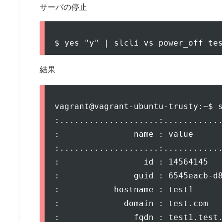
サーバの停止
結果
vagrant@vagrant-ubuntu-trusty:~$ s
:....................:............
:               name : value      
:....................:............
:                 id : 14564145   
:               guid : 6545eacb-d8
:           hostname : test1      
:             domain : test.com   
:               fqdn : test1.test.