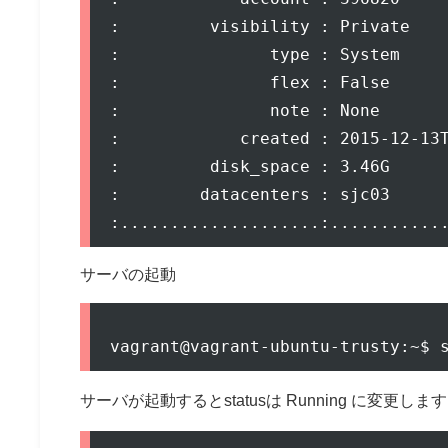
:         visibility : Private    
:               type : System     
:               flex : False      
:               note : None       
:            created : 2015-12-13T
:         disk_space : 3.46G      
:        datacenters : sjc03      
サーバの起動
サーバが起動するとstatusは Running に変更しま