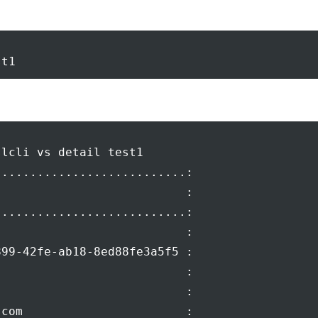
lcli vs detail test1

..........................:

                          :

..........................:

                          :

99-42fe-ab18-8ed88fe3a5f5 :

                          :

                          :

com                       :
