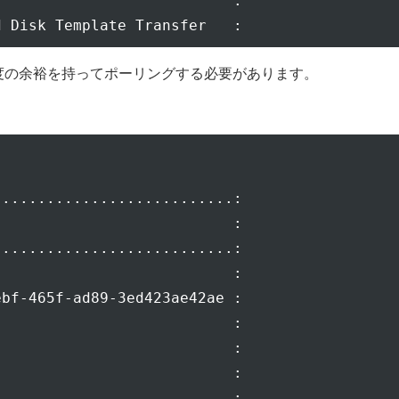
                          :

る程度の余裕を持ってポーリングする必要があります。
..........................:

                          :

..........................:

                          :

bf-465f-ad89-3ed423ae42ae :

                          :

                          :

                          :

                          :
