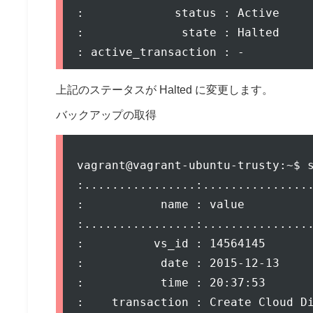
:             status : Active     
:              state : Halted     
上記のステータスが Halted に変更します。
バックアップの取得
vagrant@vagrant-ubuntu-trusty:~$ s
:................:................
:           name : value          
:................:................
:          vs_id : 14564145       
:           date : 2015-12-13     
:           time : 20:37:53       
:    transaction : Create Cloud Di