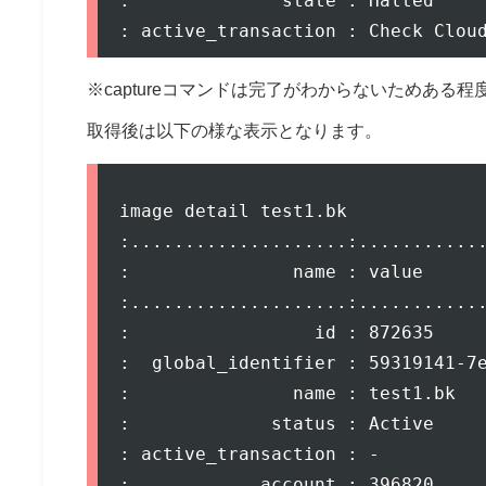
:              state : Halted     
※captureコマンドは完了がわからないためあ
取得後は以下の様な表示となります。
image detail test1.bk

:....................:............
:               name : value      
:....................:............
:                 id : 872635     
:  global_identifier : 59319141-7e
:               name : test1.bk   
:             status : Active     
: active_transaction : -          
:            account : 396820     