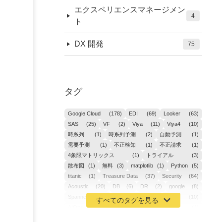
エクスペリエンスマネージメン
4
ト
DX 開発
75
タグ
Google Cloud
(178)
EDI
(69)
Looker
(63)
SAS
(25)
VF
(2)
Viya
(11)
Viya4
(10)
時系列
(1)
時系列予測
(2)
自動予測
(1)
需要予測
(1)
不正検知
(1)
不正請求
(1)
4象限マトリックス
(1)
トライアル
(3)
散布図
(1)
無料
(3)
matplotlib
(1)
Python
(5)
titanic
(1)
Treasure Data
(37)
Security
(64)
Acoustic
(20)
DB
(6)
DR
(2)
google
(8)
Spanner
(2)
Metaverse
(1)
APM
(10)
AIOps
(24)
GoogleCloudPlatform
(4)
ibm-cloud
(4)
Data
(3)
DX
(19)
カイゼン
(1)