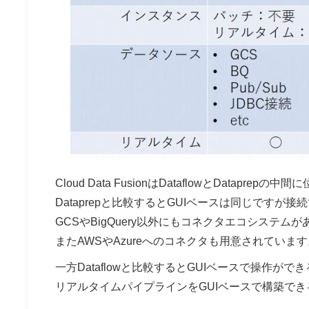
Cloud Data FusionはDataflowとDatapre
Dataprepと比較するとGUIベースは同じですが接続で
GCSやBigQuery以外にもコネクタエコシステ
またAWSやAzureへのコネクタも用意されています
一方Dataflowと比較するとGUIベースで操作ができる
リアルタイムパイプラインをGUIベースで構築できるのはC