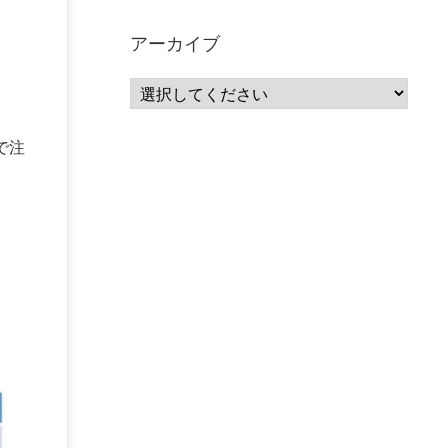
サーバーレス
(1)
ムダ
(1)
無駄
(1)
分析
(3)
自動車業界
(5)
GSuite
(1)
アーカイブ
SourceRepositories
(1)
#GCP #Bigquery #Looker
(1)
アナリティクス
(15)
マーケティング
(12)
クラウド
(62)
IoT
(3)
Watson
(10)
セキュリティ
(70)
Data Science Experience (DSX)
(1)
Spark
(1)
で注
Watson Machine Learning
(1)
オープンソース
(1)
チーム分析
(1)
機械学習
(3)
深層学習
(1)
DDI
(1)
QRadar
(1)
SOC
(2)
セキュリティ監視サービス
(3)
標的型サイバー攻撃対策
(1)
MSP
(15)
Google Workspace
(5)
量子コンピューティング
(1)
IBM
(3)
Quantum
(2)
CP4D
(5)
Oracle
(1)
Snowflake
(1)
脆弱性
(2)
脆弱性調査
(4)
API
(11)
IBM i
(9)
モダナイズ
(11)
RPG
(1)
HubSpot
(16)
MA
(24)
営業支援
(2)
マーケティングオートメーション
(13)
SASE
(11)
データ利活用
(2)
GWS
(2)
AppSheet
(1)
Cloud Identity
(1)
Google Meet
(1)
Unica
(1)