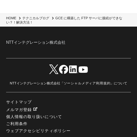
SIEM
(1)
LLM
(1)
watsonx.ai
(1)
2025Zscalerアドカレンダー
(1)
#2025Zscalerアドカレンダー
(1)
Red Hat OpenShift
(2)
インフラモダナイズ
(2)
脱VMware
(2)
サイバーセキュリティ
(2)
IBM Cloud
(1)
Alteryx
(5)
Project BOB
(2)
GCE に構築した FTP サーバに接続ができな
HOME
テクニカルブログ
AI駆動型開発
(3)
Bob
(6)
Antigravity
(3)
AI駆動開発
(4)
い？！解決方法！
NI+Cインシデント緊急収束サービス
(1)
キャンペーン
(1)
DX開発
(3)
スマートゴー
(3)
Smart Go
(3)
AI駆動開発、Project BOB、生成AI活用
(1)
Bobathon
(3)
Alteryx One
(3)
ランサムウェア対策
(1)
Flow
(1)
Veo3.1
(1)
Apache Iceberg
(1)
パスキー
(1)
NTTインテグレーション株式会社
パスワードレス
(2)
AISecurity
(1)
SecurityforAI
(1)
AIforSecurity
(1)
受発注業務
(1)
部品サプライヤー
(1)
ALog
(1)
NI+Cセキュリティアリーナ
(1)
IBM Think 2026
(2)
SCS評価制度
(1)
サプライチェーン強化に向けたセキュリティ対策評価制度
(1)
マイグレーション
(1)
経費精算
(4)
AIツール
(1)
Fortinet
(1)
Fortigate
(1)
Fortibleed
(1)
ZDX
(1)
danect⁺
(1)
Treasure AI
(1)
AI議事録・要約
(1)
PLAUD - Plaud.ai
(1)
AI文字起こし・録音
(1)
NTTインテグレーション株式会社「
ソーシャルメディア利用規約
」について
サイトマップ
メルマガ登録
個人情報の取り扱いについて
ご利用条件
ウェブアクセシビリティポリシー