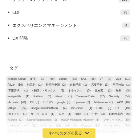
EDI
75
エクスペリエンスマネージメント
4
DX 開発
75
タグ
Google Cloud
(178)
EDI
(69)
Looker
(63)
SAS
(25)
VF
(2)
Viya
(11)
Viya4
(10)
時系列
(1)
時系列予測
(2)
自動予測
(1)
需要予測
(1)
不正検知
(1)
不正請求
(1)
4象限マトリックス
(1)
トライアル
(3)
散布図
(1)
無料
(3)
matplotlib
(1)
Python
(5)
titanic
(1)
Treasure Data
(37)
Security
(64)
Acoustic
(20)
DB
(6)
DR
(2)
google
(8)
Spanner
(2)
Metaverse
(1)
APM
(10)
AIOps
(24)
GoogleCloudPlatform
(4)
ibm-cloud
(4)
Data
(3)
DX
(19)
カイゼン
(1)
サーバーレス
(1)
ムダ
(1)
無駄
(1)
分析
(3)
自動車業界
(5)
GSuite
(1)
SourceRepositories
(1)
#GCP #Bigquery #Looker
(1)
アナリティクス
(15)
マーケティング
(12)
クラウド
(62)
IoT
(3)
Watson
(10)
セキュリティ
(70)
Data Science Experience (DSX)
(1)
Spark
(1)
Watson Machine Learning
(1)
オープンソース
(1)
チーム分析
(1)
機械学習
(3)
深層学習
(1)
DDI
(1)