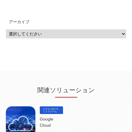
QRadar
(1)
SOC
(2)
セキュリティ監視サービス
(3)
標的型サイバー攻撃対策
(1)
MSP
(15)
Google Workspace
(5)
量子コンピューティング
(1)
IBM
(3)
Quantum
(2)
CP4D
(5)
Oracle
(1)
Snowflake
(1)
脆弱性
(2)
脆弱性調査
(4)
API
(11)
アーカイブ
IBM i
(9)
モダナイズ
(11)
RPG
(1)
HubSpot
(16)
MA
(24)
営業支援
(2)
マーケティングオートメーション
(13)
SASE
(11)
データ利活用
(2)
GWS
(2)
AppSheet
(1)
Cloud Identity
(1)
Google Meet
(1)
Unica
(1)
メール配信
(1)
グループウェア
(1)
サスティナビリティ
(1)
脱炭素
(1)
SSE
(1)
Db2
(1)
Db2WoC
(1)
Db2Warehouse
(1)
Db2wh
(1)
IIAS
(1)
ランサムウェア
(13)
ARM
(5)
ChatGPT
(3)
EDR
(9)
セキュリティアリーナ
(2)
ローカル5G
(3)
無線
(4)
ETL
(3)
IICS
(5)
illumio
(6)
マイクロセグメンテーション
(6)
サイバー攻撃
(9)
AWS
(13)
SPSS
(2)
SPSS Modeler
(4)
ライセンス
(1)
データ分析
(3)
タブレット端末サービス
(1)
BigQuery
(1)
CRM
(9)
HubSpot CRM
(6)
ServiceNow
(4)
試験対策
(2)
ギガらく5G
(2)
BigFix
(4)
情報漏えい
(2)
内部不正
(5)
エンドポイント管理
(2)
Netskope
(4)
DLP
(2)
IBM Cloud Pak for Data
(2)
BMS
(1)
導入
(1)
プロセス
(1)
標準化
(1)
関連ソリューション
コールセンター
(1)
AI OCR
(1)
オンプレミス型
(1)
クラウド型
(1)
IDMC
(2)
DataStage
(5)
Web-EDI
(1)
DX化
(3)
Web API
(1)
# IDMC
(1)
# IICS
(1)
NICMA
(1)
製造業
(3)
プロトコル
(1)
Tableau
(2)
ペーパーレス
(1)
AI-OCR
(1)
BPO
(1)
FAX
(1)
FAX受注
(1)
自動連携
(2)
効率化
(2)
BI
(5)
金融
(1)
クラウド&プラ
比較
(1)
情報漏洩
(6)
CSPM
ットフォーム
(1)
設定ミス
(1)
PSTNマイグレ
(1)
2024年問題
(1)
ISDN終了
(1)
Guardium
(3)
海外イベント
(4)
イベント
(1)
AI for Security
(1)
Google
Security for AI
(1)
RSAC2024
(1)
RSA Conference 2024
(1)
パッチ管理
(3)
Cloud
資産管理
(1)
ILMT
(1)
IT資産管理
(2)
サブキャパシティーライセンス
(1)