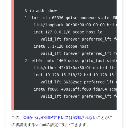
  $ ip addr show

  1: lo: 
 mtu 65536 qdisc noqueue state UNKNOWN
      link/loopback 00:00:00:00:00:00 brd 00:00:
      inet 127.0.0.1/8 scope host lo

         valid_lft forever preferred_lft forever
      inet6 ::1/128 scope host 

         valid_lft forever preferred_lft forever
  2: eth0: 
 mtu 1460 qdisc pfifo_fast state UP 
      link/ether 42:01:0a:80:0f:da brd ff:ff:ff:
      inet 10.128.15.218/32 brd 10.128.15.218 s
         valid_lft 86382sec preferred_lft 86382s
      inet6 fe80::4001:aff:fe80:fda/64 scope lin
         valid_lft forever preferred_lft forever
この、
OSからは外部IPアドレスは認識されない
ことがこ
の後説明するvsftpdの設定に効いてきます。