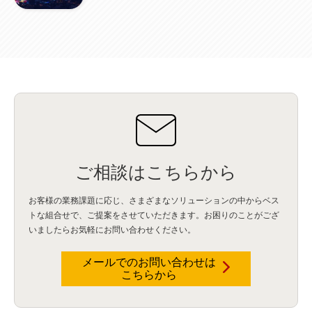
Flexera
(1)
MQ
(1)
データ連携
(1)
Verify
(5)
watsonx
(16)
生成AI
(26)
Wi-Fi
(1)
データレイクハウス
(5)
watsonx.data
(3)
データベース
(3)
データウェアハウス
(3)
データレイク
(4)
DWH
(3)
RAG
(6)
AI
(14)
海外
(8)
ハッカソン
(6)
CES
(9)
若手
(8)
グローバル
(12)
musubiii
(6)
無線LAN
(1)
データインテグレーション
(20)
生成AI活用
(11)
海外研修
(4)
インド
(4)
Data Governance
(1)
Data Management
(1)
Lineage
(1)
パスワード
(2)
IDaaS
(2)
ID管理
(3)
API Connect
(1)
AWS Cognito
(1)
black hat
(2)
DEFCON
(2)
BIツール
(1)
Ionic
(2)
SPSS CaDS
(1)
内部不正対策
(2)
特権ID管理
(3)
IBM App Connect
(1)
Aspera
(1)
Aspera on Cloud
(1)
CrowdStrike
(3)
IBM webMethods Integration
(1)
Mulesoft Anypoint Platform
(1)
IBM webMethods API Management
(1)
IBM API Connect
(1)
cdp
(3)
Engage Cros
(11)
動画
(5)
CES2025
(1)
OpenAI
(2)
Sora
(2)
Redshift
(1)
どこでも学べる！あなたのためのナレッジセミナー
(5)
ECS
(1)
コンテナ
(3)
ご相談はこちらから
QuickSight
(1)
AI Agent
(4)
AIエージェント
(8)
Excel
(1)
iDoperation
(1)
不正アクセス
(1)
新入社員
(3)
セキュリティインシデント
(3)
インシデント
(4)
お客様の業務課題に応じ、さまざまなソリューションの中からベス
GenAI
(4)
USB
(1)
議事録
(1)
自動化
(1)
ISO20022
(2)
交通費精算
(9)
トな組合せで、
ご提案をさせていただきます。お困りのことがござ
USBメモリ
(1)
Think
(1)
外国送金
(1)
電帳法（電子帳簿保存法）
(1)
いましたらお気軽にお問い合わせください。
暗号化通信プロトコル（TLS 1.3）
(1)
SDPF
(1)
RSAC2025
(1)
RSA Conference
(1)
RSAカンファレンス
(1)
セキュリティ意識
(1)
databricks
(2)
コラム
(18)
SFA
(1)
dataiku
(2)
Zscaler
(5)
Veo 3
(1)
AI動画生成
(2)
イベントレポート
(1)
Qilin
(1)
メールでのお問い合わせは
RaaS
(3)
サプライチェーン
(2)
Z-FILTER
(1)
Gemini
(2)
セキュリティ教育
(2)
こちらから
未経験
(1)
MFA
(1)
データファブリック
(1)
データレイクハウスソリューション
(1)
CES 2026
(2)
ゼロトラストネットワーク
(3)
watsonx Orchestrate
(4)
Slack
(2)
wxo
(1)
プリビルドエージェント
(1)
自工会ガイドライン
(1)
脆弱性診断
(1)