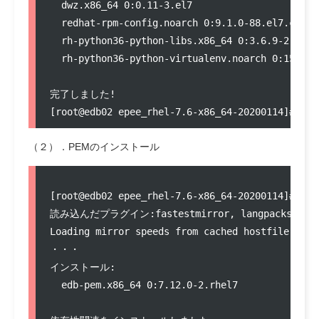
  dwz.x86_64 0:0.11-3.el7                      
  redhat-rpm-config.noarch 0:9.1.0-88.el7.cento
  rh-python36-python-libs.x86_64 0:3.6.9-2.el7 
  rh-python36-python-virtualenv.noarch 0:15.1.0
完了しました!

（２）．PEMのインストール
[root@edb02 epee_rhel-7.6-x86_64-20200114]# yum
読み込んだプラグイン:fastestmirror, langpacks

Loading mirror speeds from cached hostfile

・・・

インストール:

  edb-pem.x86_64 0:7.12.0-2.rhel7              