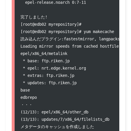
  epel-release.noarch 0:7-11                   
完了しました!

[root@edb02 myrepository]# 

[root@edb02 myrepository]# yum makecache

読み込んだプラグイン:fastestmirror, langpacks

Loading mirror speeds from cached hostfile

epel/x86_64/metalink                           
 * base: ftp.riken.jp

 * epel: nrt.edge.kernel.org

 * extras: ftp.riken.jp

 * updates: ftp.riken.jp

base                                           
edbrepo                                        
・・・

(12/13): epel/x86_64/other_db                  
(13/13): updates/7/x86_64/filelists_db         
メタデータのキャッシュを作成しました
