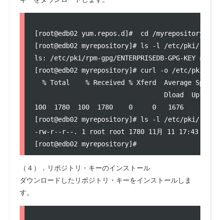
[root@edb02 yum.repos.d]#  cd /myrepository

[root@edb02 myrepository]# ls -l /etc/pki/rpm-g
ls: /etc/pki/rpm-gpg/ENTERPRISEDB-GP
[root@edb02 myrepository]# curl -o /etc/pki/rpm
  % Total    % Received % Xferd  Average Speed 
                                 Dload  Upload 
100  1780  100  1780    0     0   1676      0  
[root@edb02 myrepository]# ls -l /etc/pki/rpm-g
-rw-r--r--. 1 root root 1780 11月 11 17:43 /etc/
（４）．リポジトリ・キーのインストール
ダウンロードしたリポジトリ・キーをインストールしま
す。