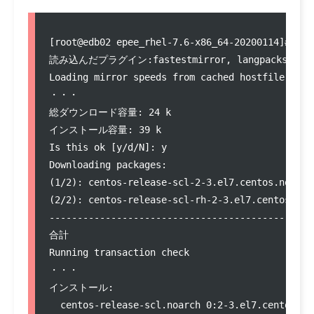
[root@edb02 epee_rhel-7.6-x86_64-20200114]# yum
読み込んだプラグイン:fastestmirror, langpacks

Loading mirror speeds from cached hostfile

・・・

総ダウンロード容量: 24 k

インストール容量: 39 k

Is this ok [y/d/N]: y

Downloading packages:

(1/2): centos-release-scl-2-3.el7.centos.noarch
(2/2): centos-release-scl-rh-2-3.el7.centos.noa
-----------------------------------------------
合計                                             
Running transaction check

・・・

インストール:

  centos-release-scl.noarch 0:2-3.el7.centos   