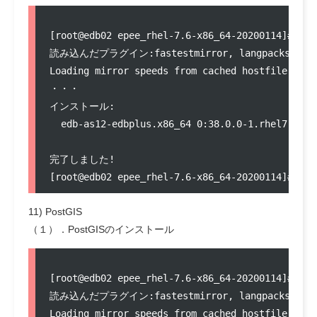
[root@edb02 epee_rhel-7.6-x86_64-20200114]# yum
読み込んだプラグイン:fastestmirror, langpacks

Loading mirror speeds from cached hostfile

・・・

インストール:

  edb-as12-edbplus.x86_64 0:38.0.0-1.rhel7     
完了しました!

11) PostGIS
（１）．PostGISのインストール
[root@edb02 epee_rhel-7.6-x86_64-20200114]# yum
読み込んだプラグイン:fastestmirror, langpacks

Loading mirror speeds from cached hostfile
