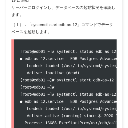
1)-1. 起動
サーバーにログインし、データベースの起動状況を確認し
ます。
（１）．「systemctl start edb-as-12」コマンドでデータ
ベースを起動します。
[root@edb01 ~]# systemctl status edb-as-12

● edb-as-12.service - EDB Postgres Advanced Serv
   Loaded: loaded (/usr/lib/systemd/system/edb-
   Active: inactive (dead)

[root@edb01 ~]# systemctl start edb-as-12

[root@edb01 ~]# 

[root@edb01 ~]# systemctl status edb-as-12

● edb-as-12.service - EDB Postgres Advanced Serv
   Loaded: loaded (/usr/lib/systemd/system/edb-
   Active: active (running) since 木 2020-11-12 
  Process: 16688 ExecStartPre=/usr/edb/as12/bin