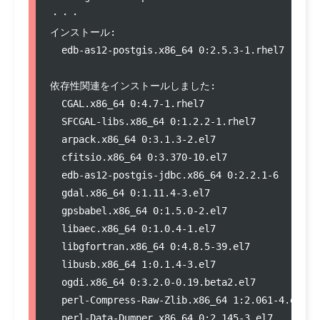
・・・

インストール:

  edb-as12-postgis.x86_64 0:2.5.3-1.rhel7      
依存性関連をインストールしました:

  CGAL.x86_64 0:4.7-1.rhel7                    
  SFCGAL-libs.x86_64 0:1.2.2-1.rhel7           
  arpack.x86_64 0:3.1.3-2.el7                  
  cfitsio.x86_64 0:3.370-10.el7                
  edb-as12-postgis-jdbc.x86_64 0:2.2.1-6       
  gdal.x86_64 0:1.11.4-3.el7                   
  gpsbabel.x86_64 0:1.5.0-2.el7                
  libaec.x86_64 0:1.0.4-1.el7                  
  libgfortran.x86_64 0:4.8.5-39.el7            
  libusb.x86_64 1:0.1.4-3.el7                  
  ogdi.x86_64 0:3.2.0-0.19.beta2.el7           
  perl-Compress-Raw-Zlib.x86_64 1:2.061-4.el7  
  perl-Data-Dumper.x86_64 0:2.145-3.el7        