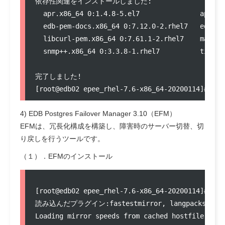
依存性関連をインストールしました:

  apr.x86_64 0:1.4.8-5.el7               apr-ut
  edb-pem-docs.x86_64 0:7.12.0-2.rhel7   edb-pe
  libcurl-pem.x86_64 0:7.61.1-2.rhel7    mailca
  snmp++.x86_64 0:3.3.8-1.rhel7          tix.x8
完了しました!

4) EDB Postgres Failover Manager 3.10（EFM）
EFMは、冗長化構成を構築し、障害時のサーバー切替、切
り戻しを行うツールです。
（１）．EFMのインストール
[root@edb02 epee_rhel-7.6-x86_64-20200114]# yum
読み込んだプラグイン:fastestmirror, langpacks

Loading mirror speeds from cached hostfile
