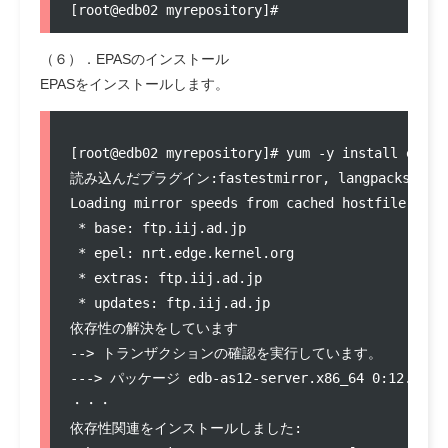
（６）．EPASのインストール
EPASをインストールします。
[root@edb02 myrepository]# yum -y install edb-as
読み込んだプラグイン:fastestmirror, langpacks

Loading mirror speeds from cached hostfile

 * base: ftp.iij.ad.jp

 * epel: nrt.edge.kernel.org

 * extras: ftp.iij.ad.jp

 * updates: ftp.iij.ad.jp

依存性の解決をしています

--> トランザクションの確認を実行しています。

---> パッケージ edb-as12-server.x86_64 0:12.1.
・・・

依存性関連をインストールしました:
