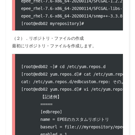
epee_rhel-7.6-x86_64-20200114/SFCGAL-1.2.2-1.rhe
epee_rhel-7.6-x86_64-20200114/SFCGAL-libs-1.2.2
epee_rhel-7.6-x86_64-20200114/snmp++-3.3.8-1.rhe
（２）．リポジトリ・ファイルの作成
最初にリポジトリ・ファイルを作成します。
[root@edb02 ~]# cd /etc/yum.repos.d

[root@edb02 yum.repos.d]# cat /etc/yum.repos.d/e
cat: /etc/yum.repos.d/edbcustom.repo:
[root@edb02 yum.repos.d]# vi /etc/yum.repos.d/ed
	【記述例】

	=====

	[edbrepo]

	name = EPEEのカスタムリポジトリ

	baseurl = file:///myrepository/epee_rhel-7.6-x86_64-20200114/

	enabled = 1
