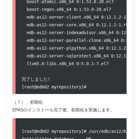
  boost-atomic.x86_64 0:1.53.0-28.el7          
  boost-regex.x86_64 0:1.53.0-28.el7           
  edb-as12-server-client.x86_64 0:12.1.2-1.rhel
  edb-as12-server-core.x86_64 0:12.1.2-1.rhel7 
  edb-as12-server-indexadvisor.x86_64 0:12.1.2-
  edb-as12-server-parallel-clone.x86_64 0:1.5-1
  edb-as12-server-plpython.x86_64 0:12.1.2-1.rh
  edb-as12-server-sqlprotect.x86_64 0:12.1.2-1.
  llvm5.0-libs.x86_64 0:5.0.1-7.el7            
完了しました!

（７）．初期化
EPASのインストール完了後、初期化を実施します。
[root@edb02 myrepository]# /usr/edb/as12/bin/ed