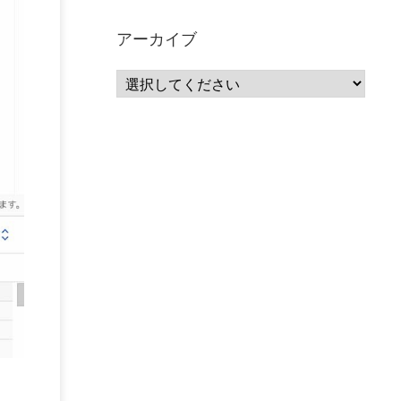
サーバーレス
(1)
ムダ
(1)
無駄
(1)
分析
(3)
自動車業界
(5)
GSuite
(1)
アーカイブ
SourceRepositories
(1)
#GCP #Bigquery #Looker
(1)
アナリティクス
(15)
マーケティング
(12)
クラウド
(62)
IoT
(3)
Watson
(10)
セキュリティ
(70)
Data Science Experience (DSX)
(1)
Spark
(1)
Watson Machine Learning
(1)
オープンソース
(1)
チーム分析
(1)
機械学習
(3)
深層学習
(1)
DDI
(1)
QRadar
(1)
SOC
(2)
セキュリティ監視サービス
(3)
標的型サイバー攻撃対策
(1)
MSP
(15)
Google Workspace
(5)
量子コンピューティング
(1)
IBM
(3)
Quantum
(2)
CP4D
(5)
Oracle
(1)
Snowflake
(1)
脆弱性
(2)
脆弱性調査
(4)
API
(11)
IBM i
(9)
モダナイズ
(11)
RPG
(1)
HubSpot
(16)
MA
(24)
営業支援
(2)
マーケティングオートメーション
(13)
SASE
(11)
データ利活用
(2)
GWS
(2)
AppSheet
(1)
Cloud Identity
(1)
Google Meet
(1)
Unica
(1)