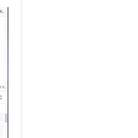
DEFCON
(2)
BIツール
(1)
Ionic
(2)
SPSS CaDS
(1)
内部不正対策
(2)
特権ID管理
(3)
IBM App Connect
(1)
Aspera
(1)
Aspera on Cloud
(1)
CrowdStrike
(3)
IBM webMethods Integration
(1)
Mulesoft Anypoint Platform
(1)
IBM webMethods API Management
(1)
IBM API Connect
(1)
cdp
(3)
Engage Cros
(11)
動画
(5)
CES2025
(1)
OpenAI
(2)
Sora
(2)
Redshift
(1)
どこでも学べる！あなたのためのナレッジセミナ
(5)
ー
ECS
(1)
コンテナ
(3)
QuickSight
(1)
AI Agent
(4)
AIエージェント
(8)
Excel
(1)
iDoperation
(1)
不正アクセス
(1)
新入社員
(3)
セキュリティインシデント
(3)
インシデント
(4)
GenAI
(4)
USB
(1)
議事録
(1)
自動化
(1)
ISO20022
(2)
交通費精算
(9)
USBメモリ
(1)
Think
(1)
外国送金
(1)
電帳法（電子帳簿保存法）
(1)
暗号化通信プロトコル（TLS 1.3）
(1)
SDPF
(1)
RSAC2025
(1)
RSA Conference
(1)