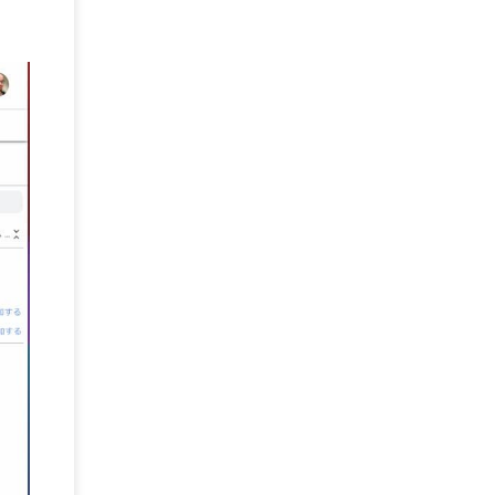
メール配信
(1)
グループウェア
(1)
サスティナビリティ
(1)
脱炭素
(1)
SSE
(1)
Db2
(1)
Db2WoC
(1)
Db2Warehouse
(1)
Db2wh
(1)
IIAS
(1)
ランサムウェア
(13)
ARM
(5)
ChatGPT
(3)
EDR
(9)
セキュリティアリーナ
(2)
ローカル5G
(3)
無線
(4)
ETL
(3)
IICS
(5)
illumio
(6)
マイクロセグメンテーション
(6)
サイバー攻撃
(9)
AWS
(13)
SPSS
(2)
SPSS Modeler
(4)
ライセンス
(1)
データ分析
(3)
タブレット端末サービス
(1)
BigQuery
(1)
CRM
(9)
HubSpot CRM
(6)
ServiceNow
(4)
試験対策
(2)
ギガらく5G
(2)
BigFix
(4)
情報漏えい
(2)
内部不正
(5)
エンドポイント管理
(2)
Netskope
(4)
DLP
(2)
IBM Cloud Pak for Data
(2)
BMS
(1)
導入
(1)
プロセス
(1)
標準化
(1)
コールセンター
(1)
AI OCR
(1)
オンプレミス型
(1)
クラウド型
(1)
IDMC
(2)
DataStage
(5)
Web-EDI
(1)
DX化
(3)
Web API
(1)
# IDMC
(1)
# IICS
(1)
NICMA
(1)
製造業
(3)
プロトコル
(1)
Tableau
(2)
ペーパーレス
(1)
AI-OCR
(1)