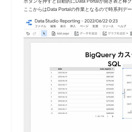
ボタンを押すと自動的にData Portalが開き表
ここからはData Portalの作業となるので時