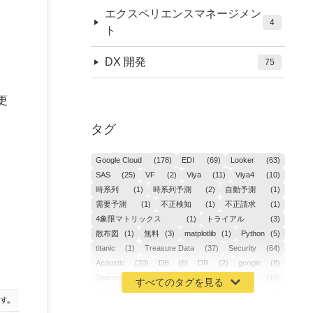
エクスペリエンスマネージメン
4
ト
DX 開発
75
更
タグ
Google Cloud
(178)
EDI
(69)
Looker
(63)
SAS
(25)
VF
(2)
Viya
(11)
Viya4
(10)
時系列
(1)
時系列予測
(2)
自動予測
(1)
需要予測
(1)
不正検知
(1)
不正請求
(1)
4象限マトリックス
(1)
トライアル
(3)
散布図
(1)
無料
(3)
matplotlib
(1)
Python
(5)
titanic
(1)
Treasure Data
(37)
Security
(64)
Acoustic
(20)
DB
(6)
DR
(2)
google
(8)
Spanner
(2)
Metaverse
(1)
APM
(10)
AIOps
(24)
GoogleCloudPlatform
(4)
ibm-cloud
(4)
Data
(3)
DX
(19)
カイゼン
(1)