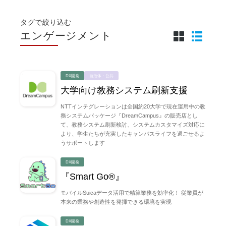
タグで絞り込む
エンゲージメント
DX開発
自治体・公共
大学向け教務システム刷新支援
NTTインテグレーションは全国約20大学で現在運用中の教
務システムパッケージ『DreamCampus』の販売店とし
て、教務システム刷新検討、システムカスタマイズ対応に
より、学生たちが充実したキャンパスライフを過ごせるよ
うサポートします
DX開発
『Smart Go®』
モバイルSuicaデータ活用で精算業務を効率化！ 従業員が
本来の業務や創造性を発揮できる環境を実現
DX開発