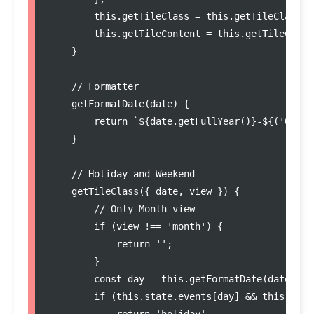
this
.
getTileClass
=
this
.
getTileClass
.
b
this
.
getTileContent
=
this
.
getTileConte
    }

//
 Formatter
getFormatDate
(
date
) {

return
`
${
date
.
getFullYear
()
}
-
${
(
'
0
'
+
 
    }

//
 Holiday and Weekend
getTileClass
({ date, view }) {

//
 Only Month view
if
 (view 
!==
'
month
'
) {

return
'
'
;

        }

const
day
=
this
.
getFormatDate
(date);

if
 (
this
.
state
.
events
[day] 
&&
this
.
stat