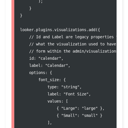
        );

    }

}

looker
.
plugins
.
visualizations
.
add
({

//
 Id and Label are legacy properties that 
//
 what the visualization used to have. The
//
 form within the admin/visualizations pag
    id
:
"
calendar
"
,

    label
:
"
Calendar
"
,

    options
:
 {

        font_size
:
 {

            type
:
"
string
"
,

            label
:
"
Font Size
"
,

            values
:
 [

                { 
"
Large
"
:
"
large
"
 },

                { 
"
Small
"
:
"
small
"
 }

            ],
