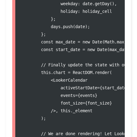
                weekday
:
date
.
getDay
(),

                holiday
:
 holiday_cell

            };

days
.
push
(date);

        };

const
max_date
=
new
Date
(
Math
.
max
.
appl
const
start_date
=
new
Date
(
max_date
.
se
//
 Finally update the state with our ne
this
.
chart
=
ReactDOM
.
render
(

<
LookerCalendar

                activeStartDate
=
{start_date}

                events
=
{events}

                font_size
=
{font_size}

/
>
, 
this
.
_element
        );

//
 We are done rendering! Let Looker kn