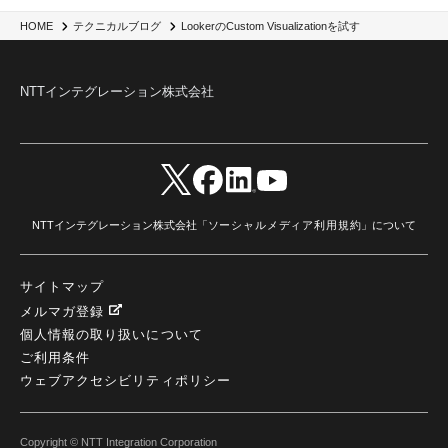
脱VMware
(2)
サイバーセキュリティ
(2)
IBM Cloud
(1)
Alteryx
(5)
Project BOB
(2)
LookerのCustom Visualizationを試す
HOME
テクニカルブログ
AI駆動型開発
(3)
Bob
(6)
Antigravity
(3)
AI駆動開発
(4)
NI+Cインシデント緊急収束サービス
(1)
キャンペーン
(1)
DX開発
(3)
スマートゴー
(3)
Smart Go
(3)
AI駆動開発、Project BOB、生成AI活用
(1)
Bobathon
(3)
Alteryx One
(3)
NTTインテグレーション株式会社
ランサムウェア対策
(1)
Flow
(1)
Veo3.1
(1)
Apache Iceberg
(1)
パスキー
(1)
パスワードレス
(2)
AISecurity
(1)
SecurityforAI
(1)
AIforSecurity
(1)
受発注業務
(1)
部品サプライヤー
(1)
ALog
(1)
NI+Cセキュリティアリーナ
(1)
IBM Think 2026
(2)
SCS評価制度
(1)
サプライチェーン強化に向けたセキュリティ対策評価制度
(1)
マイグレーション
(1)
経費精算
(3)
AIツール
(1)
Fortinet
(1)
Fortigate
(1)
Fortibleed
(1)
ZDX
(1)
danect⁺
(1)
Treasure AI
(1)
AI議事録・要約
(1)
PLAUD - Plaud.ai
(1)
NTTインテグレーション株式会社「
ソーシャルメディア利用規約
」について
AI文字起こし・録音
(1)
サイトマップ
メルマガ登録
個人情報の取り扱いについて
ご利用条件
ウェブアクセシビリティポリシー
Copyright © NTT Integration Corporation