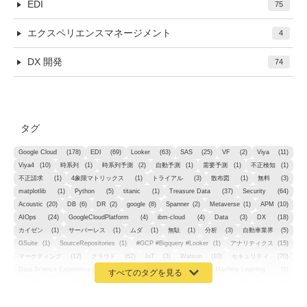
EDI
75
エクスペリエンスマネージメント
4
DX 開発
74
タグ
Google Cloud
(178)
EDI
(69)
Looker
(63)
SAS
(25)
VF
(2)
Viya
(11)
Viya4
(10)
時系列
(1)
時系列予測
(2)
自動予測
(1)
需要予測
(1)
不正検知
(1)
不正請求
(1)
4象限マトリックス
(1)
トライアル
(3)
散布図
(1)
無料
(3)
matplotlib
(1)
Python
(5)
titanic
(1)
Treasure Data
(37)
Security
(64)
Acoustic
(20)
DB
(6)
DR
(2)
google
(8)
Spanner
(2)
Metaverse
(1)
APM
(10)
AIOps
(24)
GoogleCloudPlatform
(4)
ibm-cloud
(4)
Data
(3)
DX
(18)
カイゼン
(1)
サーバーレス
(1)
ムダ
(1)
無駄
(1)
分析
(3)
自動車業界
(5)
GSuite
(1)
SourceRepositories
(1)
#GCP #Bigquery #Looker
(1)
アナリティクス
(15)
マーケティング
(12)
クラウド
(62)
IoT
(3)
Watson
(10)
セキュリティ
(70)
Data Science Experience (DSX)
(1)
Spark
(1)
Watson Machine Learning
(1)
オープンソース
(1)
チーム分析
(1)
機械学習
(3)
深層学習
(1)
DDI
(1)
QRadar
(1)
SOC
(2)
セキュリティ監視サービス
(3)
標的型サイバー攻撃対策
(1)