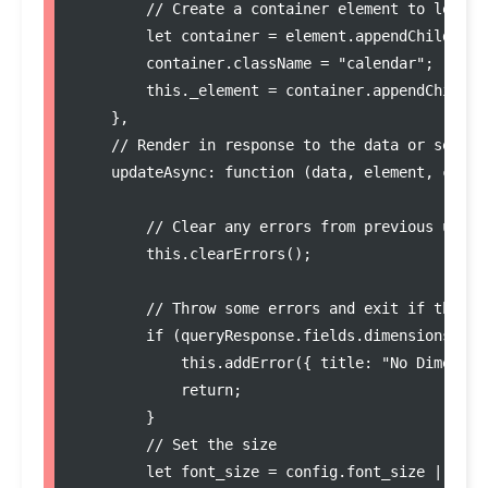
//
 Create a container element to let us
let
 container 
=
element
.
appendChild
(
doc
container
.
className
=
"
calendar
"
;

this
.
_element
=
container
.
appendChild
(
d
    },

//
 Render in response to the data or settin
updateAsync
:
function
 (
data
, 
element
, 
confi
//
 Clear any errors from previous updat
this
.
clearErrors
();

//
 Throw some errors and exit if the sh
if
 (
queryResponse
.
fields
.
dimensions
.
len
this
.
addError
({ title
:
"
No Dimensio
return
;

        }

//
 Set the size
let
 font_size 
=
config
.
font_size
||
thi