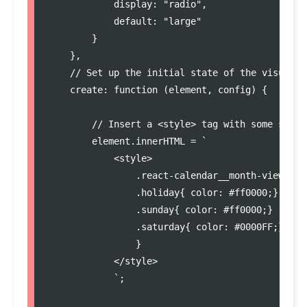
            display
:
"
radio
"
,

            default
:
"
large
"
        }

    },

//
 Set up the initial state of the visualiz
create
:
function
 (
element
, 
config
) {

//
 Insert a <style> tag with some style
element
.
innerHTML
=
`
            <
style
>
.react-calendar__month-view__we
.holiday
{ 
color
: 
#ff0000
;}
.sunday
{ 
color
: 
#ff0000
;}
.saturday
{ 
color
: 
#0000FF
;}
                }
</
style
>
`
;
