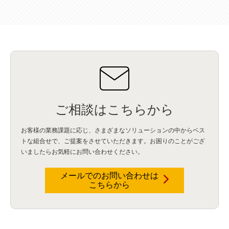
データウェアハウス
(3)
データレイク
(4)
DWH
(3)
RAG
(6)
AI
(14)
海外
(8)
ハッカソン
(6)
CES
(9)
若手
(8)
グローバル
(12)
musubiii
(6)
無線LAN
(1)
データインテグレーション
(20)
生成AI活用
(11)
海外研修
(4)
インド
(4)
Data Governance
(1)
Data Management
(1)
Lineage
(1)
パスワード
(2)
IDaaS
(2)
ID管理
(3)
API Connect
(1)
AWS Cognito
(1)
black hat
(2)
DEFCON
(2)
BIツール
(1)
Ionic
(2)
SPSS CaDS
(1)
内部不正対策
(2)
特権ID管理
(3)
IBM App Connect
(1)
Aspera
(1)
Aspera on Cloud
(1)
CrowdStrike
(3)
IBM webMethods Integration
(1)
Mulesoft Anypoint Platform
(1)
IBM webMethods API Management
(1)
IBM API Connect
(1)
cdp
(3)
Engage Cros
(11)
動画
(5)
CES2025
(1)
OpenAI
(2)
Sora
(2)
Redshift
(1)
どこでも学べる！あなたのためのナレッジセミナー
(5)
ECS
(1)
コンテナ
(3)
ご相談はこちらから
QuickSight
(1)
AI Agent
(4)
AIエージェント
(8)
Excel
(1)
iDoperation
(1)
不正アクセス
(1)
新入社員
(3)
セキュリティインシデント
(3)
インシデント
(4)
お客様の業務課題に応じ、さまざまなソリューションの中からベス
GenAI
(4)
USB
(1)
議事録
(1)
自動化
(1)
ISO20022
(2)
交通費精算
(8)
トな組合せで、
ご提案をさせていただきます。お困りのことがござ
USBメモリ
(1)
Think
(1)
外国送金
(1)
電帳法（電子帳簿保存法）
(1)
いましたらお気軽にお問い合わせください。
暗号化通信プロトコル（TLS 1.3）
(1)
SDPF
(1)
RSAC2025
(1)
RSA Conference
(1)
RSAカンファレンス
(1)
セキュリティ意識
(1)
databricks
(2)
コラム
(18)
SFA
(1)
dataiku
(2)
Zscaler
(5)
Veo 3
(1)
AI動画生成
(2)
イベントレポート
(1)
Qilin
(1)
メールでのお問い合わせは
RaaS
(3)
サプライチェーン
(2)
Z-FILTER
(1)
Gemini
(2)
セキュリティ教育
(2)
こちらから
未経験
(1)
MFA
(1)
データファブリック
(1)
データレイクハウスソリューション
(1)
CES 2026
(2)
ゼロトラストネットワーク
(3)
watsonx Orchestrate
(4)
Slack
(2)
wxo
(1)
プリビルドエージェント
(1)
自工会ガイドライン
(1)
脆弱性診断
(1)
SIEM
(1)
LLM
(1)
watsonx.ai
(1)
2025Zscalerアドカレンダー
(1)
#2025Zscalerアドカレンダー
(1)
Red Hat OpenShift
(2)
インフラモダナイズ
(2)