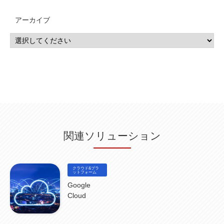
MSP
(15)
Google Workspace
(5)
量子コンピューティング
(1)
IBM
(3)
Quantum
(2)
CP4D
(5)
Oracle
(1)
Snowflake
(1)
脆弱性
(2)
脆弱性調査
(4)
API
(11)
アーカイブ
IBM i
(9)
モダナイズ
(11)
RPG
(1)
HubSpot
(16)
MA
(24)
営業支援
(2)
マーケティングオートメーション
(13)
SASE
(11)
データ利活用
(2)
GWS
(2)
AppSheet
(1)
Cloud Identity
(1)
Google Meet
(1)
Unica
(1)
メール配信
(1)
グループウェア
(1)
サスティナビリティ
(1)
脱炭素
(1)
SSE
(1)
Db2
(1)
Db2WoC
(1)
Db2Warehouse
(1)
Db2wh
(1)
IIAS
(1)
ランサムウェア
(13)
ARM
(5)
ChatGPT
(3)
EDR
(9)
セキュリティアリーナ
(2)
ローカル5G
(3)
無線
(4)
ETL
(3)
IICS
(5)
illumio
(6)
マイクロセグメンテーション
(6)
サイバー攻撃
(9)
AWS
(13)
SPSS
(2)
SPSS Modeler
(4)
ライセンス
(1)
データ分析
(3)
タブレット端末サービス
(1)
BigQuery
(1)
CRM
(9)
HubSpot CRM
(6)
ServiceNow
(4)
試験対策
(2)
ギガらく5G
(2)
BigFix
(4)
情報漏えい
(2)
内部不正
(5)
エンドポイント管理
(2)
Netskope
(4)
DLP
(2)
IBM Cloud Pak for Data
(2)
BMS
(1)
導入
(1)
プロセス
(1)
標準化
(1)
関連ソリューション
コールセンター
(1)
AI OCR
(1)
オンプレミス型
(1)
クラウド型
(1)
IDMC
(2)
DataStage
(5)
Web-EDI
(1)
DX化
(3)
Web API
(1)
# IDMC
(1)
# IICS
(1)
NICMA
(1)
製造業
(3)
プロトコル
(1)
Tableau
(2)
ペーパーレス
(1)
AI-OCR
(1)
BPO
(1)
FAX
(1)
FAX受注
(1)
自動連携
(2)
効率化
(2)
BI
(5)
金融
(1)
クラウド&プラ
比較
(1)
情報漏洩
(6)
CSPM
ットフォーム
(1)
設定ミス
(1)
PSTNマイグレ
(1)
2024年問題
(1)
ISDN終了
(1)
Guardium
(3)
海外イベント
(4)
イベント
(1)
AI for Security
(1)
Google
Security for AI
(1)
RSAC2024
(1)
RSA Conference 2024
(1)
パッチ管理
(3)
Cloud
資産管理
(1)
ILMT
(1)
IT資産管理
(2)
サブキャパシティーライセンス
(1)
Flexera
(1)
MQ
(1)
データ連携
(1)
Verify
(5)
watsonx
(16)
生成AI
(26)
Wi-Fi
(1)
データレイクハウス
(5)
watsonx.data
(3)
データベース
(3)