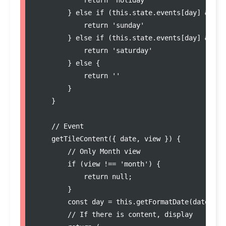
return
'
holiday
'
        } 
else
if
 (
this
.
state
.
events
[day] 
&&
th
return
'
sunday
'
        } 
else
if
 (
this
.
state
.
events
[day] 
&&
th
return
'
saturday
'
        } 
else
 {

return
'
'
        }

    }

//
 Event
getTileContent
({ date, view }) {

//
 Only Month view
if
 (view 
!==
'
month
'
) {

return
null
;

        }

const
day
=
this
.
getFormatDate
(date);

//
 If there is content, display