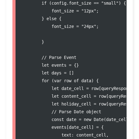
if
 (
config
.
font_size
==
"
small
"
) {

            font_size 
=
"
12px
"
;

        } 
else
 {

            font_size 
=
"
24px
"
;

        }

//
 Parse Event
let
 events 
=
 {}

let
 days 
=
 []

for
 (
var
 row 
of
 data) {

let
 date_cell 
=
 row[
queryResponse
.
f
let
 content_cell 
=
 row[
queryRespons
let
 holiday_cell 
=
 row[
queryRespons
//
 Parse Date object
const
date
=
new
Date
(date_cell);

            events[date_cell] 
=
 {

                text
:
 content_cell,
