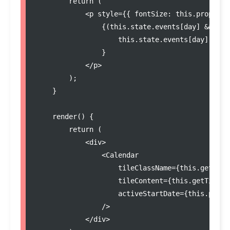
return
 (

<
p style
=
{{ fontSize
:
this
.
props
.
fo
                {(
this
.
state
.
events
[day] 
&&
thi
this
.
state
.
events
[day].
text
                }

<
/
p
>
        );

    }

render
() {

return
 (

<
div
>
<
Calendar

                    tileClassName
=
{
this
.
getTile
                    tileContent
=
{
this
.
getTileCo
                    activeStartDate
=
{
this
.
props
/
>
<
/
div
>