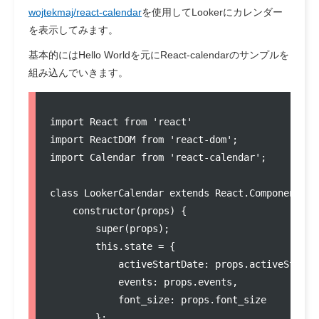
wojtekmaj/react-calendar
を使用してLookerにカレンダー
を表示してみます。
基本的にはHello Worldを元にReact-calendarのサンプルを
組み込んでいきます。
import
React
from
'
react
'
import
ReactDOM
from
'
react-dom
'
import
Calendar
from
'
react-calendar
'
;

class
LookerCalendar
extends
React
.
Component
 {

constructor
(
props
) {

super
(props);

this
.
state
=
 {

            activeStartDate
:
props
.
activeStartD
            events
:
props
.
events
,

            font_size
:
props
.
font_size
        };
