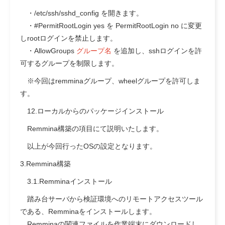
・/etc/ssh/sshd_config を開きます。
・#PermitRootLogin yes を PermitRootLogin no に変更
しrootログインを禁止します。
・AllowGroups
グループ名
を追加し、sshログインを許
可するグループを制限します。
※今回はremminaグループ、wheelグループを許可しま
す。
12.ローカルからのパッケージインストール
Remmina構築の項目にて説明いたします。
以上が今回行ったOSの設定となります。
3.Remmina構築
3.1.Remminaインストール
踏み台サーバから検証環境へのリモートアクセスツール
である、Remminaをインストールします。
Remminaの関連ファイルを作業端末にダウンロードし