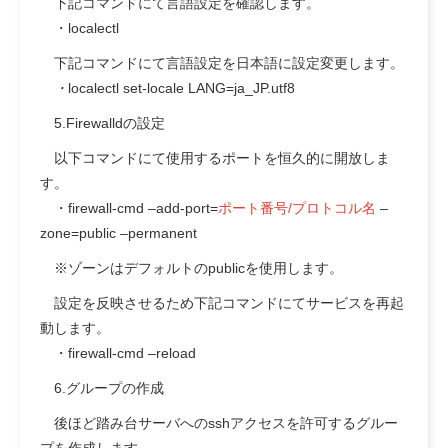
下記コマンドにて言語設定を確認します。
・localectl
下記コマンドにて言語設定を日本語に設定変更します。
・
localectl set-locale LANG=ja_JP.utf8
5.Firewalldの設定
以下コマンドにて使用するポートを恒久的に開放しま
す。
・firewall-cmd –add-port=
ポート番号/プロトコル名
–
zone=public –permanent
※ゾーンはデフォルトのpublicを使用します。
設定を反映させるため下記コマンドにてサービスを再起
動します。
・firewall-cmd –reload
6.グループの作成
後ほど踏み台サーバへのsshアクセスを許可するグルー