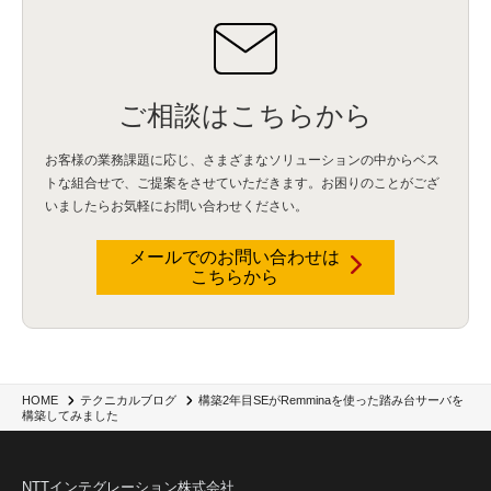
コールセンター
(1)
AI OCR
(1)
オンプレミス型
(1)
クラウド型
(1)
IDMC
(2)
DataStage
(5)
Web-EDI
(1)
DX化
(3)
Web API
(1)
# IDMC
(1)
# IICS
(1)
NICMA
(1)
製造業
(3)
プロトコル
(1)
Tableau
(2)
ペーパーレス
(1)
AI-OCR
(1)
BPO
(1)
FAX
(1)
FAX受注
(1)
自動連携
(2)
効率化
(2)
BI
(5)
金融
(1)
比較
(1)
情報漏洩
(6)
CSPM
(1)
設定ミス
(1)
PSTNマイグレ
(1)
2024年問題
(1)
ご相談はこちらから
ISDN終了
(1)
Guardium
(3)
海外イベント
(4)
イベント
(1)
AI for Security
(1)
Security for AI
(1)
RSAC2024
(1)
RSA Conference 2024
(1)
パッチ管理
(3)
資産管理
(1)
ILMT
(1)
IT資産管理
(2)
サブキャパシティーライセンス
(1)
お客様の業務課題に応じ、さまざまなソリューションの中からベス
Flexera
(1)
MQ
(1)
データ連携
(1)
Verify
(5)
watsonx
(16)
生成AI
(26)
トな組合せで、
ご提案をさせていただきます。お困りのことがござ
Wi-Fi
(1)
データレイクハウス
(5)
watsonx.data
(3)
データベース
(3)
いましたらお気軽にお問い合わせください。
データウェアハウス
(3)
データレイク
(4)
DWH
(3)
RAG
(6)
AI
(14)
海外
(8)
ハッカソン
(6)
CES
(9)
若手
(8)
グローバル
(12)
musubiii
(6)
無線LAN
(1)
データインテグレーション
(20)
生成AI活用
(11)
海外研修
(4)
インド
(4)
メールでのお問い合わせは
こちらから
Data Governance
(1)
Data Management
(1)
Lineage
(1)
パスワード
(2)
IDaaS
(2)
ID管理
(3)
API Connect
(1)
AWS Cognito
(1)
black hat
(2)
DEFCON
(2)
BIツール
(1)
Ionic
(2)
SPSS CaDS
(1)
内部不正対策
(2)
特権ID管理
(3)
IBM App Connect
(1)
Aspera
(1)
Aspera on Cloud
(1)
CrowdStrike
(3)
IBM webMethods Integration
(1)
Mulesoft Anypoint Platform
(1)
IBM webMethods API Management
(1)
IBM API Connect
(1)
cdp
(3)
Engage Cros
(11)
動画
(5)
CES2025
(1)
OpenAI
(2)
Sora
(2)
Redshift
(1)
構築2年目SEがRemminaを使った踏み台サーバを
HOME
テクニカルブログ
構築してみました
どこでも学べる！あなたのためのナレッジセミナー
(5)
ECS
(1)
コンテナ
(3)
QuickSight
(1)
AI Agent
(4)
AIエージェント
(8)
Excel
(1)
iDoperation
(1)
不正アクセス
(1)
新入社員
(3)
セキュリティインシデント
(3)
インシデント
(4)
GenAI
(4)
USB
(1)
議事録
(1)
自動化
(1)
ISO20022
(2)
交通費精算
(9)
NTTインテグレーション株式会社