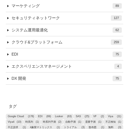
マーケティング
89
セキュリティネットワーク
127
システム運用最適化
62
クラウド&プラットフォーム
259
EDI
75
エクスペリエンスマネージメント
4
DX 開発
75
タグ
Google Cloud
(178)
EDI
(69)
Looker
(63)
SAS
(25)
VF
(2)
Viya
(11)
Viya4
(10)
時系列
(1)
時系列予測
(2)
自動予測
(1)
需要予測
(1)
不正検知
(1)
不正請求
(1)
4象限マトリックス
(1)
トライアル
(3)
散布図
(1)
無料
(3)