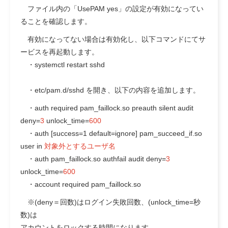
ファイル内の「UsePAM yes」の設定が有効になってい
ることを確認します。
有効になってない場合は有効化し、以下コマンドにてサ
ービスを再起動します。
・systemctl restart sshd
・etc/pam.d/sshd を開き、
以下の内容を追加
します。
・auth required pam_faillock.so preauth silent audit
deny=
3
unlock_time=
600
・auth [success=1 default=ignore] pam_succeed_if.so
user in
対象外とするユーザ名
・auth pam_faillock.so authfail audit deny=
3
unlock_time=
600
・account required pam_faillock.so
※(deny＝回数)はログイン失敗回数、(unlock_time=秒
数)は
アカウントをロックする時間になります。