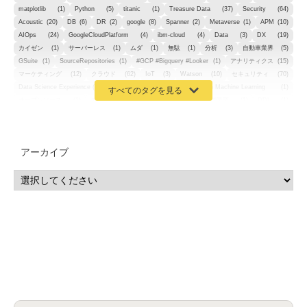
matplotlib
(1)
Python
(5)
titanic
(1)
Treasure Data
(37)
Security
(64)
Acoustic
(20)
DB
(6)
DR
(2)
google
(8)
Spanner
(2)
Metaverse
(1)
APM
(10)
AIOps
(24)
GoogleCloudPlatform
(4)
ibm-cloud
(4)
Data
(3)
DX
(19)
カイゼン
(1)
サーバーレス
(1)
ムダ
(1)
無駄
(1)
分析
(3)
自動車業界
(5)
GSuite
(1)
SourceRepositories
(1)
#GCP #Bigquery #Looker
(1)
アナリティクス
(15)
マーケティング
(12)
クラウド
(62)
IoT
(3)
Watson
(10)
セキュリティ
(70)
Data Science Experience (DSX)
(1)
Spark
(1)
Watson Machine Learning
(1)
オープンソース
(1)
チーム分析
(1)
機械学習
(3)
深層学習
(1)
DDI
(1)
QRadar
(1)
SOC
(2)
セキュリティ監視サービス
(3)
標的型サイバー攻撃対策
(1)
MSP
(15)
Google Workspace
(5)
量子コンピューティング
(1)
IBM
(3)
Quantum
(2)
CP4D
(5)
Oracle
(1)
Snowflake
(1)
脆弱性
(2)
脆弱性調査
(4)
API
(11)
アーカイブ
IBM i
(9)
モダナイズ
(11)
RPG
(1)
HubSpot
(16)
MA
(24)
営業支援
(2)
マーケティングオートメーション
(13)
SASE
(11)
データ利活用
(2)
GWS
(2)
AppSheet
(1)
Cloud Identity
(1)
Google Meet
(1)
Unica
(1)
メール配信
(1)
グループウェア
(1)
サスティナビリティ
(1)
脱炭素
(1)
SSE
(1)
Db2
(1)
Db2WoC
(1)
Db2Warehouse
(1)
Db2wh
(1)
IIAS
(1)
ランサムウェア
(13)
ARM
(5)
ChatGPT
(3)
EDR
(9)
セキュリティアリーナ
(2)
ローカル5G
(3)
無線
(4)
ETL
(3)
IICS
(5)
illumio
(6)
マイクロセグメンテーション
(6)
サイバー攻撃
(9)
AWS
(13)
SPSS
(2)
SPSS Modeler
(4)
ライセンス
(1)
データ分析
(3)
タブレット端末サービス
(1)
BigQuery
(1)
CRM
(9)
HubSpot CRM
(6)
ServiceNow
(4)
試験対策
(2)
ギガらく5G
(2)
BigFix
(4)
情報漏えい
(2)
内部不正
(5)
エンドポイント管理
(2)
Netskope
(4)
DLP
(2)
IBM Cloud Pak for Data
(2)
BMS
(1)
導入
(1)
プロセス
(1)
標準化
(1)