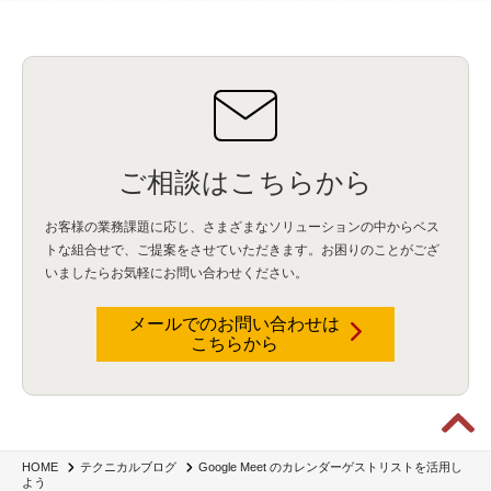
データインテグレーション
(20)
生成AI活用
(11)
海外研修
(4)
インド
(4)
Data Governance
(1)
Data Management
(1)
Lineage
(1)
パスワード
(2)
IDaaS
(2)
ID管理
(3)
API Connect
(1)
AWS Cognito
(1)
black hat
(2)
DEFCON
(2)
BIツール
(1)
Ionic
(2)
SPSS CaDS
(1)
内部不正対策
(2)
特権ID管理
(3)
IBM App Connect
(1)
Aspera
(1)
Aspera on Cloud
(1)
CrowdStrike
(3)
IBM webMethods Integration
(1)
Mulesoft Anypoint Platform
(1)
IBM webMethods API Management
(1)
IBM API Connect
(1)
cdp
(3)
Engage Cros
(11)
動画
(5)
CES2025
(1)
OpenAI
(2)
Sora
(2)
Redshift
(1)
どこでも学べる！あなたのためのナレッジセミナー
(5)
ECS
(1)
コンテナ
(3)
ご相談はこちらから
QuickSight
(1)
AI Agent
(4)
AIエージェント
(8)
Excel
(1)
iDoperation
(1)
不正アクセス
(1)
新入社員
(3)
セキュリティインシデント
(3)
インシデント
(4)
お客様の業務課題に応じ、さまざまなソリューションの中からベス
GenAI
(4)
USB
(1)
議事録
(1)
自動化
(1)
ISO20022
(2)
交通費精算
(9)
トな組合せで、
ご提案をさせていただきます。お困りのことがござ
USBメモリ
(1)
Think
(1)
外国送金
(1)
電帳法（電子帳簿保存法）
(1)
いましたらお気軽にお問い合わせください。
暗号化通信プロトコル（TLS 1.3）
(1)
SDPF
(1)
RSAC2025
(1)
RSA Conference
(1)
RSAカンファレンス
(1)
セキュリティ意識
(1)
databricks
(2)
コラム
(18)
SFA
(1)
dataiku
(2)
Zscaler
(5)
Veo 3
(1)
AI動画生成
(2)
イベントレポート
(1)
Qilin
(1)
メールでのお問い合わせは
RaaS
(3)
サプライチェーン
(2)
Z-FILTER
(1)
Gemini
(2)
セキュリティ教育
(2)
こちらから
未経験
(1)
MFA
(1)
データファブリック
(1)
データレイクハウスソリューション
(1)
CES 2026
(2)
ゼロトラストネットワーク
(3)
watsonx Orchestrate
(4)
Slack
(2)
wxo
(1)
プリビルドエージェント
(1)
自工会ガイドライン
(1)
脆弱性診断
(1)
SIEM
(1)
LLM
(1)
watsonx.ai
(1)
2025Zscalerアドカレンダー
(1)
#2025Zscalerアドカレンダー
(1)
Red Hat OpenShift
(2)
インフラモダナイズ
(2)
脱VMware
(2)
サイバーセキュリティ
(2)
IBM Cloud
(1)
Alteryx
(5)
Project BOB
(2)
Google Meet のカレンダーゲストリストを活用し
HOME
テクニカルブログ
AI駆動型開発
(3)
Bob
(6)
Antigravity
(3)
AI駆動開発
(4)
よう