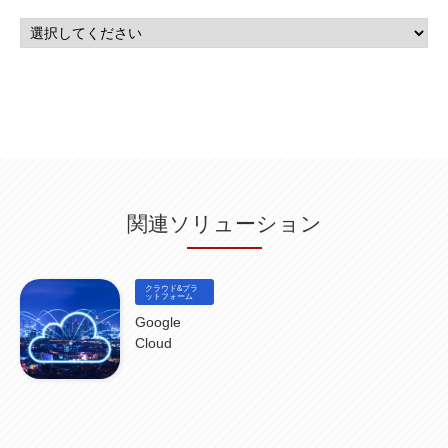
マーケティングオートメーション
(13)
SASE
(11)
データ利活用
(2)
GWS
(2)
AppSheet
(1)
Cloud Identity
(1)
Google Meet
(1)
Unica
(1)
メール配信
(1)
グループウェア
(1)
サスティナビリティ
(1)
脱炭素
(1)
SSE
(1)
Db2
(1)
Db2WoC
(1)
Db2Warehouse
(1)
Db2wh
(1)
IIAS
(1)
ランサムウェア
(13)
ARM
(5)
ChatGPT
(3)
EDR
(9)
セキュリティアリーナ
(2)
ローカル5G
(3)
無線
(4)
ETL
(3)
IICS
(5)
illumio
(6)
マイクロセグメンテーション
(6)
サイバー攻撃
(9)
AWS
(13)
SPSS
(2)
SPSS Modeler
(4)
ライセンス
(1)
データ分析
(3)
タブレット端末サービス
(1)
BigQuery
(1)
CRM
(9)
HubSpot CRM
(6)
ServiceNow
(4)
試験対策
(2)
ギガらく5G
(2)
BigFix
(4)
情報漏えい
(2)
内部不正
(5)
エンドポイント管理
(2)
Netskope
(4)
DLP
(2)
IBM Cloud Pak for Data
(2)
BMS
(1)
導入
(1)
プロセス
(1)
標準化
(1)
関連ソリューション
コールセンター
(1)
AI OCR
(1)
オンプレミス型
(1)
クラウド型
(1)
IDMC
(2)
DataStage
(5)
Web-EDI
(1)
DX化
(3)
Web API
(1)
# IDMC
(1)
# IICS
(1)
NICMA
(1)
製造業
(3)
プロトコル
(1)
Tableau
(2)
ペーパーレス
(1)
AI-OCR
(1)
BPO
(1)
FAX
(1)
FAX受注
(1)
自動連携
(2)
効率化
(2)
BI
(5)
金融
(1)
クラウド&プラ
比較
(1)
情報漏洩
(6)
CSPM
ットフォーム
(1)
設定ミス
(1)
PSTNマイグレ
(1)
2024年問題
(1)
ISDN終了
(1)
Guardium
(3)
海外イベント
(4)
イベント
(1)
AI for Security
(1)
Google
Security for AI
(1)
RSAC2024
(1)
RSA Conference 2024
(1)
パッチ管理
(3)
Cloud
資産管理
(1)
ILMT
(1)
IT資産管理
(2)
サブキャパシティーライセンス
(1)
Flexera
(1)
MQ
(1)
データ連携
(1)
Verify
(5)
watsonx
(16)
生成AI
(26)
Wi-Fi
(1)
データレイクハウス
(5)
watsonx.data
(3)
データベース
(3)
データウェアハウス
(3)
データレイク
(4)
DWH
(3)
RAG
(6)
AI
(14)
海外
(8)
ハッカソン
(6)
CES
(9)
若手
(8)
グローバル
(12)
musubiii
(6)
無線LAN
(1)