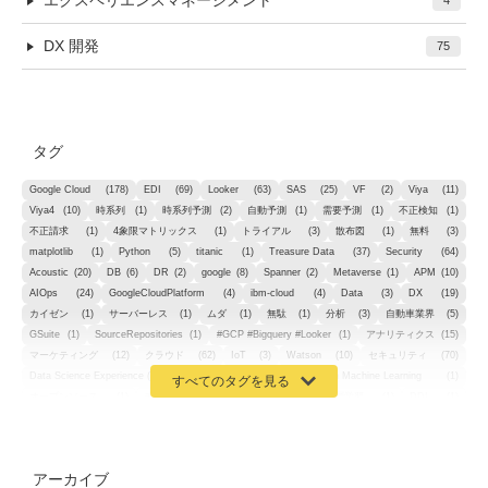
エクスペリエンスマネージメント
4
DX 開発
75
タグ
Google Cloud
(178)
EDI
(69)
Looker
(63)
SAS
(25)
VF
(2)
Viya
(11)
Viya4
(10)
時系列
(1)
時系列予測
(2)
自動予測
(1)
需要予測
(1)
不正検知
(1)
不正請求
(1)
4象限マトリックス
(1)
トライアル
(3)
散布図
(1)
無料
(3)
matplotlib
(1)
Python
(5)
titanic
(1)
Treasure Data
(37)
Security
(64)
Acoustic
(20)
DB
(6)
DR
(2)
google
(8)
Spanner
(2)
Metaverse
(1)
APM
(10)
AIOps
(24)
GoogleCloudPlatform
(4)
ibm-cloud
(4)
Data
(3)
DX
(19)
カイゼン
(1)
サーバーレス
(1)
ムダ
(1)
無駄
(1)
分析
(3)
自動車業界
(5)
GSuite
(1)
SourceRepositories
(1)
#GCP #Bigquery #Looker
(1)
アナリティクス
(15)
マーケティング
(12)
クラウド
(62)
IoT
(3)
Watson
(10)
セキュリティ
(70)
Data Science Experience (DSX)
(1)
Spark
(1)
Watson Machine Learning
(1)
オープンソース
(1)
チーム分析
(1)
機械学習
(3)
深層学習
(1)
DDI
(1)
QRadar
(1)
SOC
(2)
セキュリティ監視サービス
(3)
標的型サイバー攻撃対策
(1)
MSP
(15)
Google Workspace
(5)
量子コンピューティング
(1)
IBM
(3)
Quantum
(2)
CP4D
(5)
Oracle
(1)
Snowflake
(1)
脆弱性
(2)
脆弱性調査
(4)
API
(11)
アーカイブ
IBM i
(9)
モダナイズ
(11)
RPG
(1)
HubSpot
(16)
MA
(24)
営業支援
(2)