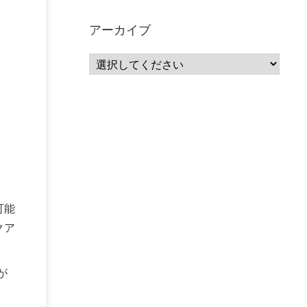
サーバーレス
(1)
ムダ
(1)
無駄
(1)
分析
(3)
自動車業界
(5)
GSuite
(1)
アーカイブ
SourceRepositories
(1)
#GCP #Bigquery #Looker
(1)
アナリティクス
(15)
マーケティング
(12)
クラウド
(62)
IoT
(3)
Watson
(10)
セキュリティ
(70)
Data Science Experience (DSX)
(1)
Spark
(1)
Watson Machine Learning
(1)
オープンソース
(1)
チーム分析
(1)
機械学習
(3)
深層学習
(1)
DDI
(1)
QRadar
(1)
SOC
(2)
セキュリティ監視サービス
(3)
標的型サイバー攻撃対策
(1)
MSP
(15)
Google Workspace
(5)
量子コンピューティング
(1)
IBM
(3)
可能
Quantum
(2)
CP4D
(5)
Oracle
(1)
Snowflake
(1)
脆弱性
(2)
脆弱性調査
(4)
クア
API
(11)
IBM i
(9)
モダナイズ
(11)
RPG
(1)
HubSpot
(16)
MA
(24)
営業支援
(2)
マーケティングオートメーション
(13)
SASE
(11)
が
データ利活用
(2)
GWS
(2)
AppSheet
(1)
Cloud Identity
(1)
Google Meet
(1)
Unica
(1)