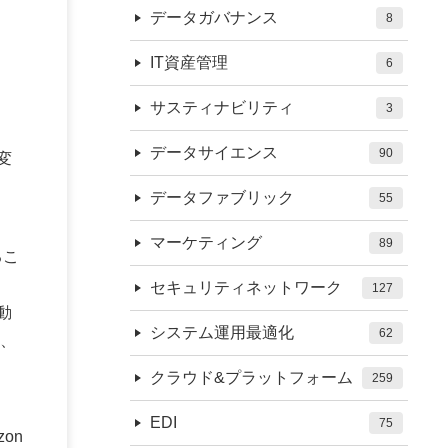
データガバナンス
8
IT資産管理
6
サスティナビリティ
3
データサイエンス
90
変
データファブリック
55
マーケティング
89
るこ
セキュリティネットワーク
127
動
システム運用最適化
62
、
クラウド&プラットフォーム
259
EDI
75
zon