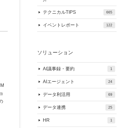
テクニカルTIPS
665
イベントレポート
122
ソリューション
AI議事録・要約
1
AIエージェント
24
BM
ショ
データ利活用
69
の
データ連携
25
HR
1