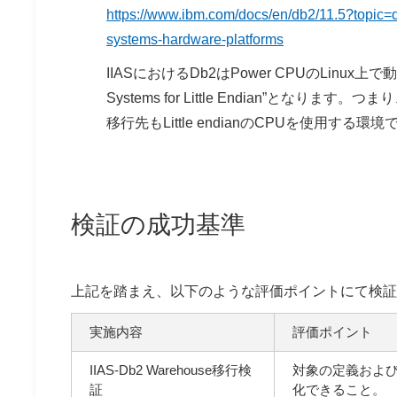
https://www.ibm.com/docs/en/db2/11.5?topic=d
systems-hardware-platforms
IIASにおけるDb2はPower CPUのLinux上
Systems for Little Endian”
移行先もLittle endianのCPUを使用す
検証の成功基準
上記を踏まえ、以下のような評価ポイントにて検証
実施内容
評価ポイント
IIAS-Db2 Warehouse移行検
対象の定義およ
証
化できること。