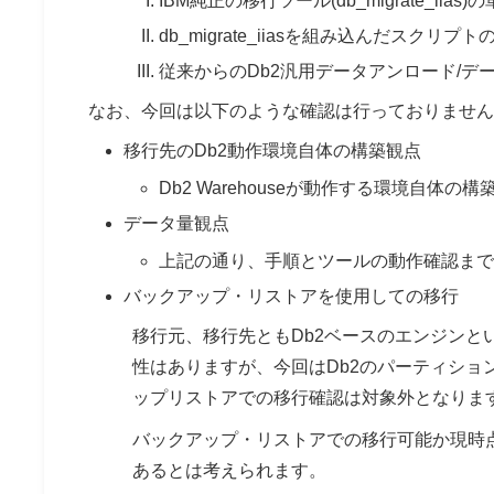
IBM純正の移行ツール(db_migrate_iias
db_migrate_iiasを組み込んだスクリプ
従来からのDb2汎用データアンロード/
なお、今回は以下のような確認は行っておりません
移行先のDb2動作環境自体の構築観点
Db2 Warehouseが動作する環境自体
データ量観点
上記の通り、手順とツールの動作確認まで
バックアップ・リストアを使用しての移行
移行元、移行先ともDb2ベースのエンジン
性はありますが、今回はDb2のパーティシ
ップリストアでの移行確認は対象外となりま
バックアップ・リストアでの移行可能か現時
あるとは考えられます。