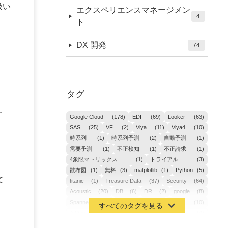
扱い
エクスペリエンスマネージメン
4
ト
DX 開発
74
タグ
す
Google Cloud
(178)
EDI
(69)
Looker
(63)
SAS
(25)
VF
(2)
Viya
(11)
Viya4
(10)
時系列
(1)
時系列予測
(2)
自動予測
(1)
需要予測
(1)
不正検知
(1)
不正請求
(1)
4象限マトリックス
(1)
トライアル
(3)
散布図
(1)
無料
(3)
matplotlib
(1)
Python
(5)
て
titanic
(1)
Treasure Data
(37)
Security
(64)
Acoustic
(20)
DB
(6)
DR
(2)
google
(8)
Spanner
(2)
Metaverse
(1)
APM
(10)
AIOps
(24)
GoogleCloudPlatform
(4)
ibm-cloud
(4)
Data
(3)
DX
(18)
カイゼン
(1)