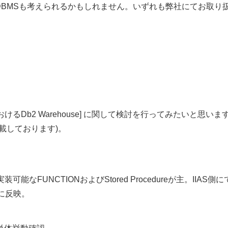
yといった他のDBMSも考えられるかもしれません。いずれも弊社にてお取り
けるDb2 Warehouse] に関して検討を行ってみたいと思いま
一部記載しております)。
なFUNCTIONおよびStored Procedureが主。IIAS側に
境に反映。