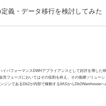
useへの定義・データ移行を検討してみた
とした、ハイパフォーマンスDWHアプライアンスとして好評を博したI
IAS)ですが、現在販売フェーズにおいてはその役割を終え、その後継ソリュー
であるDb2が内部で稼動するIIASからDb2Warehouseへ