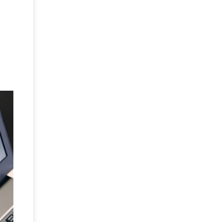
BPO
(1)
FAX
(1)
FAX受注
(1)
自動連携
(2)
効率化
(2)
BI
(5)
金融
(1)
比較
(1)
情報漏洩
(6)
CSPM
(1)
設定ミス
(1)
PSTNマイグレ
(1)
2024年問題
(1)
ISDN終了
(1)
Guardium
(3)
海外イベント
(4)
イベント
(1)
AI for Security
(1)
Security for AI
(1)
RSAC2024
(1)
RSA Conference 2024
(1)
パッチ管理
(3)
資産管理
(1)
ILMT
(1)
IT資産管理
(2)
サブキャパシティーライセンス
(1)
Flexera
(1)
MQ
(1)
データ連携
(1)
Verify
(5)
watsonx
(16)
生成AI
(26)
Wi-Fi
(1)
データレイクハウス
(5)
watsonx.data
(3)
データベース
(3)
データウェアハウス
(3)
データレイク
(4)
DWH
(3)
RAG
(6)
AI
(14)
海外
(8)
ハッカソン
(6)
CES
(9)
若手
(8)
グローバル
(12)
musubiii
(6)
無線LAN
(1)
データインテグレーション
(20)
生成AI活用
(11)
海外研修
(4)
インド
(4)
Data Governance
(1)
Data Management
(1)
Lineage
(1)
パスワード
(2)
IDaaS
(2)
ID管理
(3)
API Connect
(1)
AWS Cognito
(1)
black hat
(2)