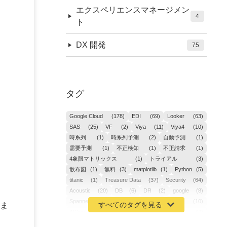
エクスペリエンスマネージメン
4
ト
DX 開発
75
タグ
Google Cloud
(178)
EDI
(69)
Looker
(63)
SAS
(25)
VF
(2)
Viya
(11)
Viya4
(10)
時系列
(1)
時系列予測
(2)
自動予測
(1)
需要予測
(1)
不正検知
(1)
不正請求
(1)
4象限マトリックス
(1)
トライアル
(3)
散布図
(1)
無料
(3)
matplotlib
(1)
Python
(5)
titanic
(1)
Treasure Data
(37)
Security
(64)
Acoustic
(20)
DB
(6)
DR
(2)
google
(8)
Spanner
(2)
Metaverse
(1)
APM
(10)
ま
AIOps
(24)
GoogleCloudPlatform
(4)
ibm-cloud
(4)
Data
(3)
DX
(19)
カイゼン
(1)