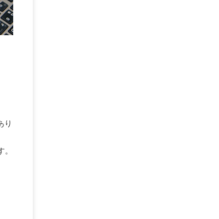
DEFCON
(2)
BIツール
(1)
Ionic
(2)
SPSS CaDS
(1)
内部不正対策
(2)
特権ID管理
(3)
IBM App Connect
(1)
Aspera
(1)
Aspera on Cloud
(1)
CrowdStrike
(3)
IBM webMethods Integration
(1)
Mulesoft Anypoint Platform
(1)
IBM webMethods API Management
(1)
IBM API Connect
(1)
cdp
(3)
Engage Cros
(11)
動画
(5)
CES2025
(1)
OpenAI
(2)
Sora
(2)
Redshift
(1)
どこでも学べる！あなたのためのナレッジセミナ
(5)
ー
あり
ECS
(1)
コンテナ
(3)
QuickSight
(1)
AI Agent
(4)
AIエージェント
(8)
Excel
(1)
iDoperation
(1)
不正アクセス
(1)
新入社員
(3)
です。
セキュリティインシデント
(3)
インシデント
(4)
GenAI
(4)
USB
(1)
議事録
(1)
自動化
(1)
ISO20022
(2)
交通費精算
(9)
USBメモリ
(1)
Think
(1)
外国送金
(1)
電帳法（電子帳簿保存法）
(1)
暗号化通信プロトコル（TLS 1.3）
(1)
SDPF
(1)
RSAC2025
(1)
RSA Conference
(1)