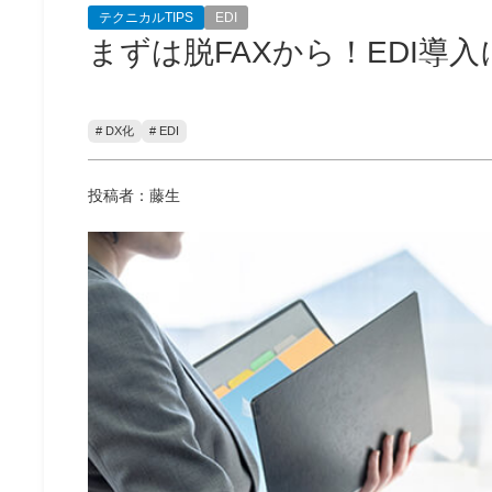
テクニカルTIPS
EDI
まずは脱FAXから！EDI導
# DX化
# EDI
投稿者：藤生