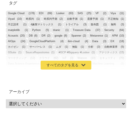
タグ
Google Cloud
(178)
EDI
(69)
Looker
(63)
SAS
(25)
VF
(2)
Viya
(11)
Viya4
(10)
時系列
(1)
時系列予測
(2)
自動予測
(1)
需要予測
(1)
不正検知
(1)
不正請求
(1)
4象限マトリックス
(1)
トライアル
(3)
散布図
(1)
無料
(3)
matplotlib
(1)
Python
(5)
titanic
(1)
Treasure Data
(37)
Security
(64)
Acoustic
(20)
DB
(6)
DR
(2)
google
(8)
Spanner
(2)
Metaverse
(1)
APM
(10)
AIOps
(24)
GoogleCloudPlatform
(4)
ibm-cloud
(4)
Data
(3)
DX
(18)
カイゼン
(1)
サーバーレス
(1)
ムダ
(1)
無駄
(1)
分析
(3)
自動車業界
(5)
GSuite
(1)
SourceRepositories
(1)
#GCP #Bigquery #Looker
(1)
アナリティクス
(15)
マーケティング
(12)
クラウド
(62)
IoT
(3)
Watson
(10)
セキュリティ
(70)
Data Science Experience (DSX)
(1)
Spark
(1)
Watson Machine Learning
(1)
オープンソース
(1)
チーム分析
(1)
機械学習
(3)
深層学習
(1)
DDI
(1)
QRadar
(1)
SOC
(2)
セキュリティ監視サービス
(3)
標的型サイバー攻撃対策
(1)
MSP
(15)
Google Workspace
(5)
量子コンピューティング
(1)
IBM
(3)
Quantum
(2)
CP4D
(5)
Oracle
(1)
Snowflake
(1)
脆弱性
(2)
脆弱性調査
(4)
API
(11)
アーカイブ
IBM i
(9)
モダナイズ
(11)
RPG
(1)
HubSpot
(16)
MA
(24)
営業支援
(2)
マーケティングオートメーション
(13)
SASE
(11)
データ利活用
(2)
GWS
(2)
AppSheet
(1)
Cloud Identity
(1)
Google Meet
(1)
Unica
(1)
メール配信
(1)
グループウェア
(1)
サスティナビリティ
(1)
脱炭素
(1)
SSE
(1)
Db2
(1)
Db2WoC
(1)
Db2Warehouse
(1)
Db2wh
(1)
IIAS
(1)
ランサムウェア
(13)
ARM
(5)
ChatGPT
(3)
EDR
(9)
セキュリティアリーナ
(2)
ローカル5G
(3)
無線
(4)
ETL
(3)
IICS
(5)
illumio
(6)
マイクロセグメンテーション
(6)
サイバー攻撃
(9)
AWS
(13)
SPSS
(2)
SPSS Modeler
(4)
ライセンス
(1)