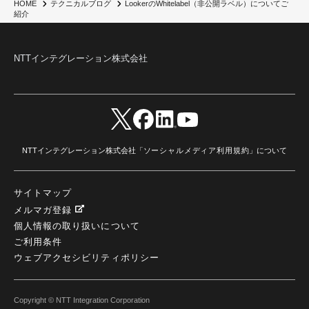
Engage Cros
(11)
動画
(5)
CES2025
(1)
OpenAI
(2)
Sora
(2)
Redshift
(1)
LookerのWhitelabel（非公開ラベル）についてご
HOME
テクニカルブログ
紹介
どこでも学べる！あなたのためのナレッジセミナー
(5)
ECS
(1)
コンテナ
(3)
QuickSight
(1)
AI Agent
(4)
AIエージェント
(8)
Excel
(1)
iDoperation
(1)
不正アクセス
(1)
新入社員
(3)
セキュリティインシデント
(3)
インシデント
(4)
GenAI
(4)
USB
(1)
議事録
(1)
自動化
(1)
ISO20022
(2)
交通費精算
(8)
NTTインテグレーション株式会社
USBメモリ
(1)
Think
(1)
外国送金
(1)
電帳法（電子帳簿保存法）
(1)
暗号化通信プロトコル（TLS 1.3）
(1)
SDPF
(1)
RSAC2025
(1)
RSA Conference
(1)
RSAカンファレンス
(1)
セキュリティ意識
(1)
databricks
(2)
コラム
(18)
SFA
(1)
dataiku
(2)
Zscaler
(5)
Veo 3
(1)
AI動画生成
(2)
イベントレポート
(1)
Qilin
(1)
RaaS
(3)
サプライチェーン
(2)
Z-FILTER
(1)
Gemini
(2)
セキュリティ教育
(2)
未経験
(1)
MFA
(1)
データファブリック
(1)
データレイクハウスソリューション
(1)
CES 2026
(2)
ゼロトラストネットワーク
(3)
watsonx Orchestrate
(4)
Slack
(2)
NTTインテグレーション株式会社「
ソーシャルメディア利用規約
」について
wxo
(1)
プリビルドエージェント
(1)
自工会ガイドライン
(1)
脆弱性診断
(1)
SIEM
(1)
LLM
(1)
watsonx.ai
(1)
2025Zscalerアドカレンダー
(1)
#2025Zscalerアドカレンダー
(1)
Red Hat OpenShift
(2)
インフラモダナイズ
(2)
サイトマップ
脱VMware
(2)
サイバーセキュリティ
(2)
IBM Cloud
(1)
Alteryx
(5)
Project BOB
(2)
メルマガ登録
AI駆動型開発
(3)
Bob
(6)
Antigravity
(3)
AI駆動開発
(4)
個人情報の取り扱いについて
NI+Cインシデント緊急収束サービス
(1)
キャンペーン
(1)
DX開発
(3)
スマートゴー
(3)
Smart Go
(3)
AI駆動開発、Project BOB、生成AI活用
(1)
Bobathon
(3)
Alteryx One
(3)
ご利用条件
ランサムウェア対策
(1)
Flow
(1)
Veo3.1
(1)
Apache Iceberg
(1)
パスキー
(1)
ウェブアクセシビリティポリシー
パスワードレス
(2)
AISecurity
(1)
SecurityforAI
(1)
AIforSecurity
(1)
受発注業務
(1)
部品サプライヤー
(1)
ALog
(1)
NI+Cセキュリティアリーナ
(1)
IBM Think 2026
(2)
SCS評価制度
(1)
Copyright © NTT Integration Corporation
サプライチェーン強化に向けたセキュリティ対策評価制度
(1)
マイグレーション
(1)