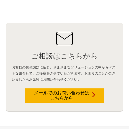
データ分析
(3)
タブレット端末サービス
(1)
BigQuery
(1)
CRM
(9)
HubSpot CRM
(6)
ServiceNow
(4)
試験対策
(2)
ギガらく5G
(2)
BigFix
(4)
情報漏えい
(2)
内部不正
(5)
エンドポイント管理
(2)
Netskope
(4)
DLP
(2)
IBM Cloud Pak for Data
(2)
BMS
(1)
導入
(1)
プロセス
(1)
標準化
(1)
コールセンター
(1)
AI OCR
(1)
オンプレミス型
(1)
クラウド型
(1)
IDMC
(2)
DataStage
(5)
Web-EDI
(1)
DX化
(3)
Web API
(1)
# IDMC
(1)
# IICS
(1)
NICMA
(1)
製造業
(3)
プロトコル
(1)
Tableau
(2)
ペーパーレス
(1)
AI-OCR
(1)
BPO
(1)
FAX
(1)
FAX受注
(1)
自動連携
(2)
効率化
(2)
BI
(5)
金融
(1)
比較
(1)
情報漏洩
(6)
CSPM
(1)
設定ミス
(1)
PSTNマイグレ
(1)
2024年問題
(1)
ご相談はこちらから
ISDN終了
(1)
Guardium
(3)
海外イベント
(4)
イベント
(1)
AI for Security
(1)
Security for AI
(1)
RSAC2024
(1)
RSA Conference 2024
(1)
パッチ管理
(3)
資産管理
(1)
ILMT
(1)
IT資産管理
(2)
サブキャパシティーライセンス
(1)
お客様の業務課題に応じ、さまざまなソリューションの中からベス
Flexera
(1)
MQ
(1)
データ連携
(1)
Verify
(5)
watsonx
(16)
生成AI
(26)
トな組合せで、
ご提案をさせていただきます。お困りのことがござ
Wi-Fi
(1)
データレイクハウス
(5)
watsonx.data
(3)
データベース
(3)
いましたらお気軽にお問い合わせください。
データウェアハウス
(3)
データレイク
(4)
DWH
(3)
RAG
(6)
AI
(14)
海外
(8)
ハッカソン
(6)
CES
(9)
若手
(8)
グローバル
(12)
musubiii
(6)
無線LAN
(1)
データインテグレーション
(20)
生成AI活用
(11)
海外研修
(4)
インド
(4)
メールでのお問い合わせは
こちらから
Data Governance
(1)
Data Management
(1)
Lineage
(1)
パスワード
(2)
IDaaS
(2)
ID管理
(3)
API Connect
(1)
AWS Cognito
(1)
black hat
(2)
DEFCON
(2)
BIツール
(1)
Ionic
(2)
SPSS CaDS
(1)
内部不正対策
(2)
特権ID管理
(3)
IBM App Connect
(1)
Aspera
(1)
Aspera on Cloud
(1)
CrowdStrike
(3)
IBM webMethods Integration
(1)
Mulesoft Anypoint Platform
(1)
IBM webMethods API Management
(1)
IBM API Connect
(1)
cdp
(3)